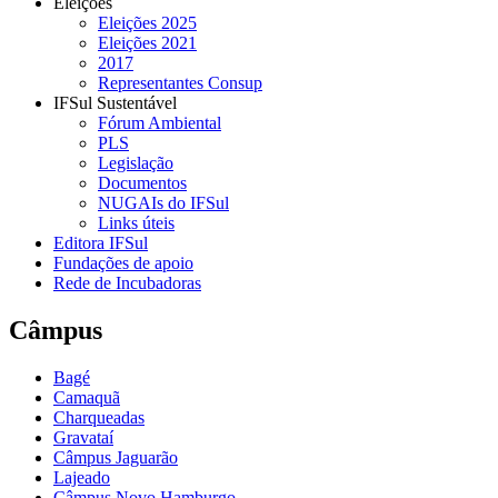
Eleições
Eleições 2025
Eleições 2021
2017
Representantes Consup
IFSul Sustentável
Fórum Ambiental
PLS
Legislação
Documentos
NUGAIs do IFSul
Links úteis
Editora IFSul
Fundações de apoio
Rede de Incubadoras
Câmpus
Bagé
Camaquã
Charqueadas
Gravataí
Câmpus Jaguarão
Lajeado
Câmpus Novo Hamburgo