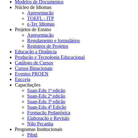
Modelos de Documentos
Núcleo de Idiomas
Apresentação
TOEFL - ITP
e-Tec Idiomas
Projetos de Ensino
Apresentação
Regulamento e formulários
Registros de Projetos
Educação a Distância
Produção e Tecnologia Educacional
Catálogo de Cursos
Cursos Binacionais
Eventos PROEN
Encceja
Capacitações
Suap-Edu 1ª edição
Suap-Edu 2ª edição
Suap-Edu 3ª edição
Suap-Edu 4ª Edição
Formação Pedagógica
Elaboração e Revisão
Nilo Peçanha
Programas Institucionais
Pibid