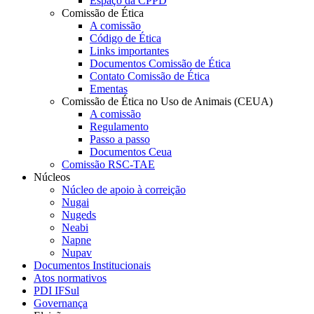
Espaço da CPPD
Comissão de Ética
A comissão
Código de Ética
Links importantes
Documentos Comissão de Ética
Contato Comissão de Ética
Ementas
Comissão de Ética no Uso de Animais (CEUA)
A comissão
Regulamento
Passo a passo
Documentos Ceua
Comissão RSC-TAE
Núcleos
Núcleo de apoio à correição
Nugai
Nugeds
Neabi
Napne
Nupav
Documentos Institucionais
Atos normativos
PDI IFSul
Governança