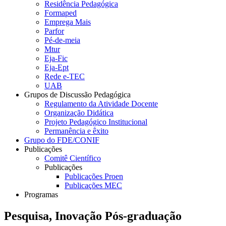
Residência Pedagógica
Formaped
Emprega Mais
Parfor
Pé-de-meia
Mtur
Eja-Fic
Eja-Ept
Rede e-TEC
UAB
Grupos de Discussão Pedagógica
Regulamento da Atividade Docente
Organização Didática
Projeto Pedagógico Institucional
Permanência e êxito
Grupo do FDE/CONIF
Publicações
Comitê Científico
Publicações
Publicações Proen
Publicações MEC
Programas
Pesquisa, Inovação Pós-graduação