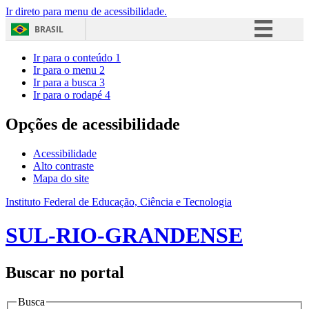
Ir direto para menu de acessibilidade.
BRASIL
Simplifique!
Ir para o conteúdo
1
Ir para o menu
2
Comunica BR
Ir para a busca
3
Ir para o rodapé
4
Participe
Acesso à informação
Opções de acessibilidade
Legislação
Acessibilidade
Canais
Alto contraste
Mapa do site
Instituto Federal de Educação, Ciência e Tecnologia
SUL-RIO-GRANDENSE
Buscar no portal
Busca