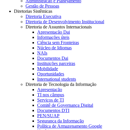
Administração e Planejamento
Gestão de Pessoas
Diretorias Sistêmicas
Diretoria Executiva
Diretoria de Desenvolvimento Institucional
Diretoria de Assuntos Internacionais
Apresentação Dai
Informações úteis
Ciência sem Fronteiras
Núcleo de Idiomas
NAIs
Documentos Dai
Instituições parceiras
Mobilidade
Oportunidades
International students
Diretoria de Tecnologia da Informação
Apresentação
TI nos câmpus
Serviços de TI
Comitê de Governança Digital
Documentos DTI
PEN/SUAP
Segurança da Informação
Política de Armazenamento Google