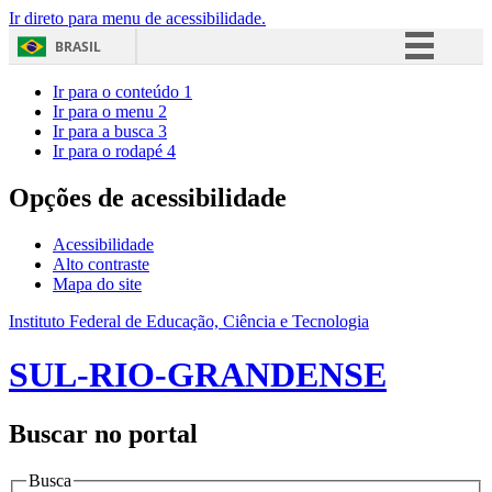
Ir direto para menu de acessibilidade.
BRASIL
Simplifique!
Ir para o conteúdo
1
Ir para o menu
2
Comunica BR
Ir para a busca
3
Ir para o rodapé
4
Participe
Acesso à informação
Opções de acessibilidade
Legislação
Acessibilidade
Canais
Alto contraste
Mapa do site
Instituto Federal de Educação, Ciência e Tecnologia
SUL-RIO-GRANDENSE
Buscar no portal
Busca