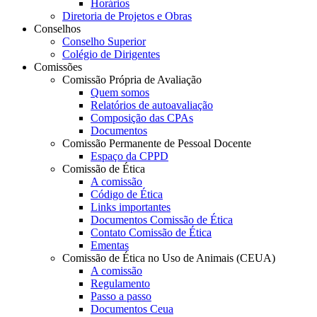
Horários
Diretoria de Projetos e Obras
Conselhos
Conselho Superior
Colégio de Dirigentes
Comissões
Comissão Própria de Avaliação
Quem somos
Relatórios de autoavaliação
Composição das CPAs
Documentos
Comissão Permanente de Pessoal Docente
Espaço da CPPD
Comissão de Ética
A comissão
Código de Ética
Links importantes
Documentos Comissão de Ética
Contato Comissão de Ética
Ementas
Comissão de Ética no Uso de Animais (CEUA)
A comissão
Regulamento
Passo a passo
Documentos Ceua