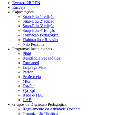
Eventos PROEN
Encceja
Capacitações
Suap-Edu 1ª edição
Suap-Edu 2ª edição
Suap-Edu 3ª edição
Suap-Edu 4ª Edição
Formação Pedagógica
Elaboração e Revisão
Nilo Peçanha
Programas Institucionais
Pibid
Residência Pedagógica
Formaped
Emprega Mais
Parfor
Pé-de-meia
Mtur
Eja-Fic
Eja-Ept
Rede e-TEC
UAB
Grupos de Discussão Pedagógica
Regulamento da Atividade Docente
Organização Didática