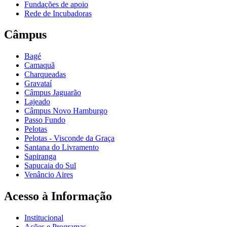
Fundações de apoio
Rede de Incubadoras
Câmpus
Bagé
Camaquã
Charqueadas
Gravataí
Câmpus Jaguarão
Lajeado
Câmpus Novo Hamburgo
Passo Fundo
Pelotas
Pelotas - Visconde da Graça
Santana do Livramento
Sapiranga
Sapucaia do Sul
Venâncio Aires
Acesso à Informação
Institucional
Ações e Programas