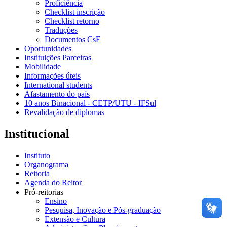
Proficiência
Checklist inscrição
Checklist retorno
Traduções
Documentos CsF
Oportunidades
Instituições Parceiras
Mobilidade
Informações úteis
International students
Afastamento do país
10 anos Binacional - CETP/UTU - IFSul
Revalidação de diplomas
Institucional
Instituto
Organograma
Reitoria
Agenda do Reitor
Pró-reitorias
Ensino
Pesquisa, Inovação e Pós-graduação
Extensão e Cultura