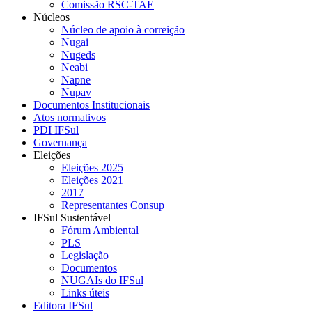
Comissão RSC-TAE
Núcleos
Núcleo de apoio à correição
Nugai
Nugeds
Neabi
Napne
Nupav
Documentos Institucionais
Atos normativos
PDI IFSul
Governança
Eleições
Eleições 2025
Eleições 2021
2017
Representantes Consup
IFSul Sustentável
Fórum Ambiental
PLS
Legislação
Documentos
NUGAIs do IFSul
Links úteis
Editora IFSul