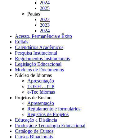
2024
2025
Pautas
2022
2023
2024
Acesso, Permanência e Êxito
Editais
Calendários Acadêmicos
Pesquisa Institucional
Regulamentos Institucionais
Legislação Educacional
Modelos de Documentos
Núcleo de Idiomas
Apresentação
TOEFL - ITP
e-Tec Idiomas
Projetos de Ensino
Apresentação
Regulamento e formulários
Registros de Projetos
Educação a Distância
Produção e Tecnologia Educacional
Catálogo de Cursos
Cursos Binacionais