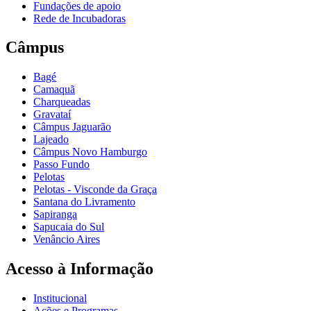
Fundações de apoio
Rede de Incubadoras
Câmpus
Bagé
Camaquã
Charqueadas
Gravataí
Câmpus Jaguarão
Lajeado
Câmpus Novo Hamburgo
Passo Fundo
Pelotas
Pelotas - Visconde da Graça
Santana do Livramento
Sapiranga
Sapucaia do Sul
Venâncio Aires
Acesso à Informação
Institucional
Ações e Programas