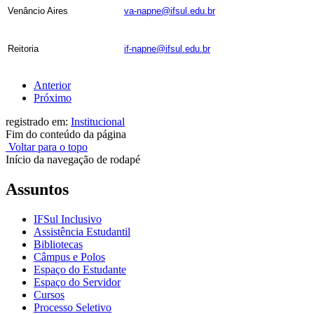
Venâncio Aires
va-napne@ifsul.edu.br
Reitoria
if-napne@ifsul.edu.br
Anterior
Próximo
registrado em:
Institucional
Fim do conteúdo da página
Voltar para o topo
Início da navegação de rodapé
Assuntos
IFSul Inclusivo
Assistência Estudantil
Bibliotecas
Câmpus e Polos
Espaço do Estudante
Espaço do Servidor
Cursos
Processo Seletivo