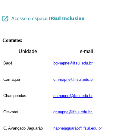
Contatos:
Unidade
e-mail
Bagé
bg-napne@ifsul.edu.br
Camaquã
cm-napne@ifsul.edu.br
Charqueadas
ch-napne@ifsul.edu.br
Gravataí
gr-napne@ifsul.edu.br
C. Avançado Jaguarão
napnejaguarã
o@ifsul.edu.br