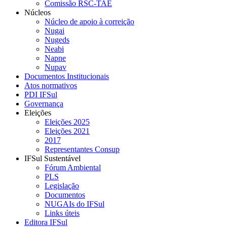
Comissão RSC-TAE
Núcleos
Núcleo de apoio à correição
Nugai
Nugeds
Neabi
Napne
Nupav
Documentos Institucionais
Atos normativos
PDI IFSul
Governança
Eleições
Eleições 2025
Eleições 2021
2017
Representantes Consup
IFSul Sustentável
Fórum Ambiental
PLS
Legislação
Documentos
NUGAIs do IFSul
Links úteis
Editora IFSul