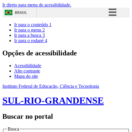
Ir direto para menu de acessibilidade.
BRASIL
Simplifique!
Ir para o conteúdo
1
Ir para o menu
2
Comunica BR
Ir para a busca
3
Ir para o rodapé
4
Participe
Acesso à informação
Opções de acessibilidade
Legislação
Acessibilidade
Canais
Alto contraste
Mapa do site
Instituto Federal de Educação, Ciência e Tecnologia
SUL-RIO-GRANDENSE
Buscar no portal
Busca