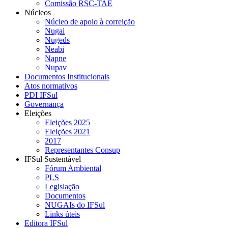
Comissão RSC-TAE
Núcleos
Núcleo de apoio à correição
Nugai
Nugeds
Neabi
Napne
Nupav
Documentos Institucionais
Atos normativos
PDI IFSul
Governança
Eleições
Eleições 2025
Eleições 2021
2017
Representantes Consup
IFSul Sustentável
Fórum Ambiental
PLS
Legislação
Documentos
NUGAIs do IFSul
Links úteis
Editora IFSul