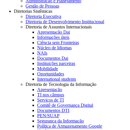
Administração e Planejamento
Gestão de Pessoas
Diretorias Sistêmicas
Diretoria Executiva
Diretoria de Desenvolvimento Institucional
Diretoria de Assuntos Internacionais
Apresentação Dai
Informações úteis
Ciência sem Fronteiras
Núcleo de Idiomas
NAIs
Documentos Dai
Instituições parceiras
Mobilidade
Oportunidades
International students
Diretoria de Tecnologia da Informação
Apresentação
TI nos câmpus
Serviços de TI
Comitê de Governança Digital
Documentos DTI
PEN/SUAP
Segurança da Informação
Política de Armazenamento Google