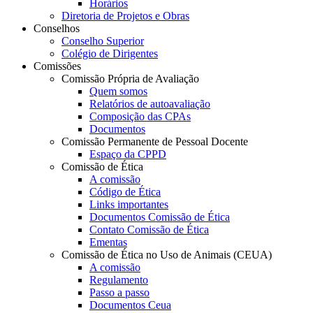
Horários
Diretoria de Projetos e Obras
Conselhos
Conselho Superior
Colégio de Dirigentes
Comissões
Comissão Própria de Avaliação
Quem somos
Relatórios de autoavaliação
Composição das CPAs
Documentos
Comissão Permanente de Pessoal Docente
Espaço da CPPD
Comissão de Ética
A comissão
Código de Ética
Links importantes
Documentos Comissão de Ética
Contato Comissão de Ética
Ementas
Comissão de Ética no Uso de Animais (CEUA)
A comissão
Regulamento
Passo a passo
Documentos Ceua