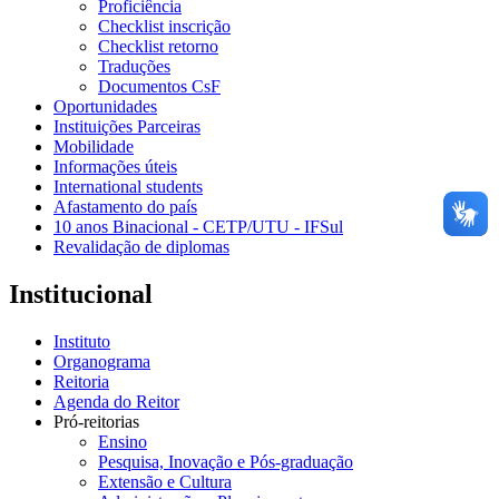
Proficiência
Checklist inscrição
Checklist retorno
Traduções
Documentos CsF
Oportunidades
Instituições Parceiras
Mobilidade
Informações úteis
International students
Afastamento do país
10 anos Binacional - CETP/UTU - IFSul
Revalidação de diplomas
Institucional
Instituto
Organograma
Reitoria
Agenda do Reitor
Pró-reitorias
Ensino
Pesquisa, Inovação e Pós-graduação
Extensão e Cultura