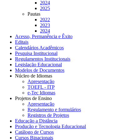
2024
2025
Pautas
2022
2023
2024
Acesso, Permanência e Êxito
Editais
Calendários Acadêmicos
Pesquisa Institucional
Regulamentos Institucionais
Legislação Educacional
Modelos de Documentos
Núcleo de Idiomas
Apresentação
TOEFL - ITP
e-Tec Idiomas
Projetos de Ensino
Apresentação
Regulamento e formulários
Registros de Projetos
Educação a Distância
Produção e Tecnologia Educacional
Catálogo de Cursos
Cursos Binacionais