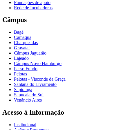
Fundações de apoio
Rede de Incubadoras
Câmpus
Bagé
Camaquã
Charqueadas
Gravataí
Câmpus Jaguarão
Lajeado
Câmpus Novo Hamburgo
Passo Fundo
Pelotas
Pelotas - Visconde da Graça
Santana do Livramento
Sapiranga
Sapucaia do Sul
Venâncio Aires
Acesso à Informação
Institucional
Ações e Programas