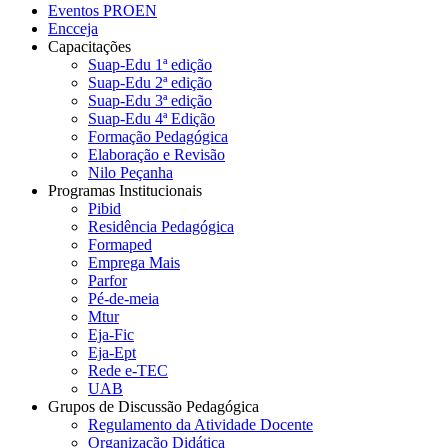
Eventos PROEN
Encceja
Capacitações
Suap-Edu 1ª edição
Suap-Edu 2ª edição
Suap-Edu 3ª edição
Suap-Edu 4ª Edição
Formação Pedagógica
Elaboração e Revisão
Nilo Peçanha
Programas Institucionais
Pibid
Residência Pedagógica
Formaped
Emprega Mais
Parfor
Pé-de-meia
Mtur
Eja-Fic
Eja-Ept
Rede e-TEC
UAB
Grupos de Discussão Pedagógica
Regulamento da Atividade Docente
Organização Didática