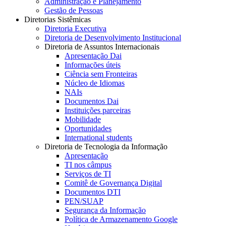
Administração e Planejamento
Gestão de Pessoas
Diretorias Sistêmicas
Diretoria Executiva
Diretoria de Desenvolvimento Institucional
Diretoria de Assuntos Internacionais
Apresentação Dai
Informações úteis
Ciência sem Fronteiras
Núcleo de Idiomas
NAIs
Documentos Dai
Instituições parceiras
Mobilidade
Oportunidades
International students
Diretoria de Tecnologia da Informação
Apresentação
TI nos câmpus
Serviços de TI
Comitê de Governança Digital
Documentos DTI
PEN/SUAP
Segurança da Informação
Política de Armazenamento Google