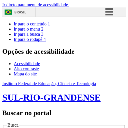
Ir direto para menu de acessibilidade.
BRASIL
Simplifique!
Ir para o conteúdo
1
Ir para o menu
2
Comunica BR
Ir para a busca
3
Ir para o rodapé
4
Participe
Acesso à informação
Opções de acessibilidade
Legislação
Acessibilidade
Canais
Alto contraste
Mapa do site
Instituto Federal de Educação, Ciência e Tecnologia
SUL-RIO-GRANDENSE
Buscar no portal
Busca