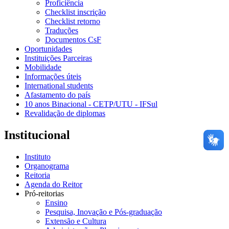
Proficiência
Checklist inscrição
Checklist retorno
Traduções
Documentos CsF
Oportunidades
Instituições Parceiras
Mobilidade
Informações úteis
International students
Afastamento do país
10 anos Binacional - CETP/UTU - IFSul
Revalidação de diplomas
Institucional
Instituto
Organograma
Reitoria
Agenda do Reitor
Pró-reitorias
Ensino
Pesquisa, Inovação e Pós-graduação
Extensão e Cultura