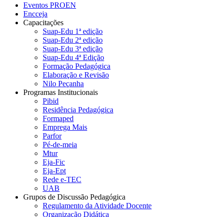
Eventos PROEN
Encceja
Capacitações
Suap-Edu 1ª edição
Suap-Edu 2ª edição
Suap-Edu 3ª edição
Suap-Edu 4ª Edição
Formação Pedagógica
Elaboração e Revisão
Nilo Peçanha
Programas Institucionais
Pibid
Residência Pedagógica
Formaped
Emprega Mais
Parfor
Pé-de-meia
Mtur
Eja-Fic
Eja-Ept
Rede e-TEC
UAB
Grupos de Discussão Pedagógica
Regulamento da Atividade Docente
Organização Didática