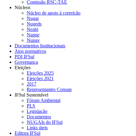
Comissão RSC-TAE
Núcleos
Núcleo de apoio à correição
Nugai
Nugeds
Neabi
Napne
Nupav
Documentos Institucionais
Atos normativos
PDI IFSul
Governança
Eleições
Eleições 2025
Eleições 2021
2017
Representantes Consup
IFSul Sustentável
Fórum Ambiental
PLS
Legislação
Documentos
NUGAIs do IFSul
Links úteis
Editora IFSul