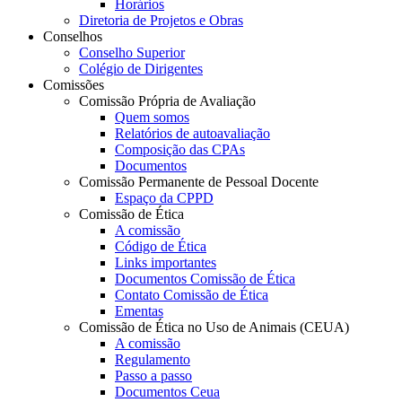
Horários
Diretoria de Projetos e Obras
Conselhos
Conselho Superior
Colégio de Dirigentes
Comissões
Comissão Própria de Avaliação
Quem somos
Relatórios de autoavaliação
Composição das CPAs
Documentos
Comissão Permanente de Pessoal Docente
Espaço da CPPD
Comissão de Ética
A comissão
Código de Ética
Links importantes
Documentos Comissão de Ética
Contato Comissão de Ética
Ementas
Comissão de Ética no Uso de Animais (CEUA)
A comissão
Regulamento
Passo a passo
Documentos Ceua