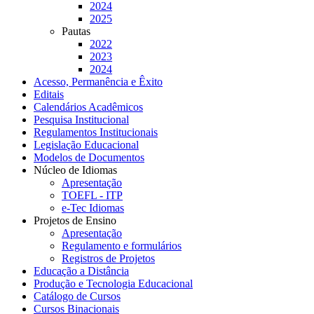
2024
2025
Pautas
2022
2023
2024
Acesso, Permanência e Êxito
Editais
Calendários Acadêmicos
Pesquisa Institucional
Regulamentos Institucionais
Legislação Educacional
Modelos de Documentos
Núcleo de Idiomas
Apresentação
TOEFL - ITP
e-Tec Idiomas
Projetos de Ensino
Apresentação
Regulamento e formulários
Registros de Projetos
Educação a Distância
Produção e Tecnologia Educacional
Catálogo de Cursos
Cursos Binacionais