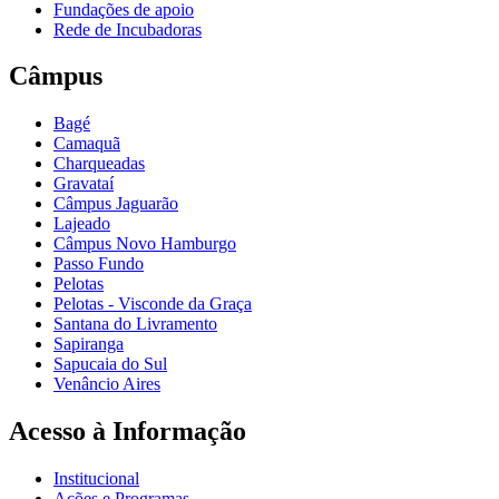
Fundações de apoio
Rede de Incubadoras
Câmpus
Bagé
Camaquã
Charqueadas
Gravataí
Câmpus Jaguarão
Lajeado
Câmpus Novo Hamburgo
Passo Fundo
Pelotas
Pelotas - Visconde da Graça
Santana do Livramento
Sapiranga
Sapucaia do Sul
Venâncio Aires
Acesso à Informação
Institucional
Ações e Programas