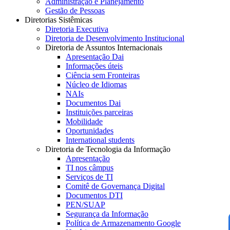
Administração e Planejamento
Gestão de Pessoas
Diretorias Sistêmicas
Diretoria Executiva
Diretoria de Desenvolvimento Institucional
Diretoria de Assuntos Internacionais
Apresentação Dai
Informações úteis
Ciência sem Fronteiras
Núcleo de Idiomas
NAIs
Documentos Dai
Instituições parceiras
Mobilidade
Oportunidades
International students
Diretoria de Tecnologia da Informação
Apresentação
TI nos câmpus
Serviços de TI
Comitê de Governança Digital
Documentos DTI
PEN/SUAP
Segurança da Informação
Política de Armazenamento Google