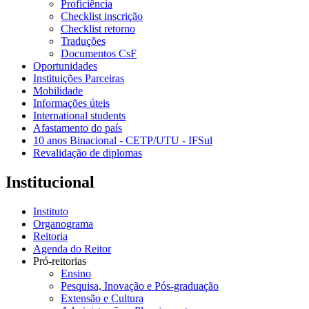
Proficiência
Checklist inscrição
Checklist retorno
Traduções
Documentos CsF
Oportunidades
Instituições Parceiras
Mobilidade
Informações úteis
International students
Afastamento do país
10 anos Binacional - CETP/UTU - IFSul
Revalidação de diplomas
Institucional
Instituto
Organograma
Reitoria
Agenda do Reitor
Pró-reitorias
Ensino
Pesquisa, Inovação e Pós-graduação
Extensão e Cultura