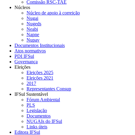
Comissão RSC-TAE
Núcleos
Núcleo de apoio à correição
Nugai
Nugeds
Neabi
Napne
Nupav
Documentos Institucionais
Atos normativos
PDI IFSul
Governança
Eleições
Eleições 2025
Eleições 2021
2017
Representantes Consup
IFSul Sustentável
Fórum Ambiental
PLS
Legislação
Documentos
NUGAIs do IFSul
Links úteis
Editora IFSul