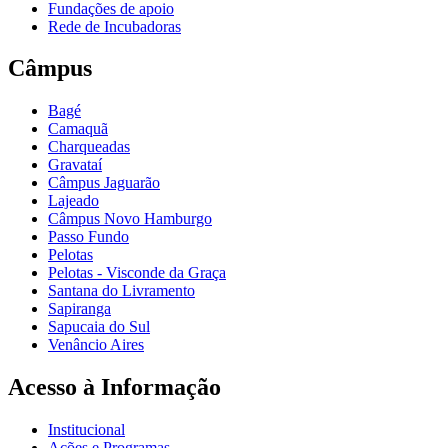
Fundações de apoio
Rede de Incubadoras
Câmpus
Bagé
Camaquã
Charqueadas
Gravataí
Câmpus Jaguarão
Lajeado
Câmpus Novo Hamburgo
Passo Fundo
Pelotas
Pelotas - Visconde da Graça
Santana do Livramento
Sapiranga
Sapucaia do Sul
Venâncio Aires
Acesso à Informação
Institucional
Ações e Programas