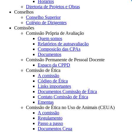
Horários
Diretoria de Projetos e Obras
Conselhos
Conselho Superior
Colégio de Dirigentes
Comissões
Comissão Própria de Avaliação
Quem somos
Relatórios de autoavaliação
Composição das CPAs
Documentos
Comissão Permanente de Pessoal Docente
Espaço da CPPD
Comissão de Ética
A comissão
Código de Ética
Links importantes
Documentos Comissão de Ética
Contato Comissão de Ética
Ementas
Comissão de Ética no Uso de Animais (CEUA)
A comissão
Regulamento
Passo a passo
Documentos Ceua