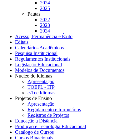
2024
2025
Pautas
2022
2023
2024
Acesso, Permanência e Êxito
Editais
Calendários Acadêmicos
Pesquisa Institucional
Regulamentos Institucionais
Legislação Educacional
Modelos de Documentos
Núcleo de Idiomas
Apresentação
TOEFL - ITP
e-Tec Idiomas
Projetos de Ensino
Apresentação
Regulamento e formulários
Registros de Projetos
Educação a Distância
Produção e Tecnologia Educacional
Catálogo de Cursos
Cursos Binacionais