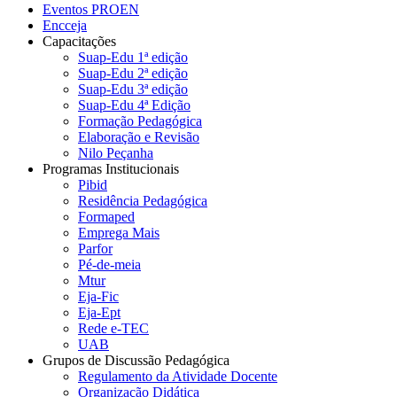
Eventos PROEN
Encceja
Capacitações
Suap-Edu 1ª edição
Suap-Edu 2ª edição
Suap-Edu 3ª edição
Suap-Edu 4ª Edição
Formação Pedagógica
Elaboração e Revisão
Nilo Peçanha
Programas Institucionais
Pibid
Residência Pedagógica
Formaped
Emprega Mais
Parfor
Pé-de-meia
Mtur
Eja-Fic
Eja-Ept
Rede e-TEC
UAB
Grupos de Discussão Pedagógica
Regulamento da Atividade Docente
Organização Didática