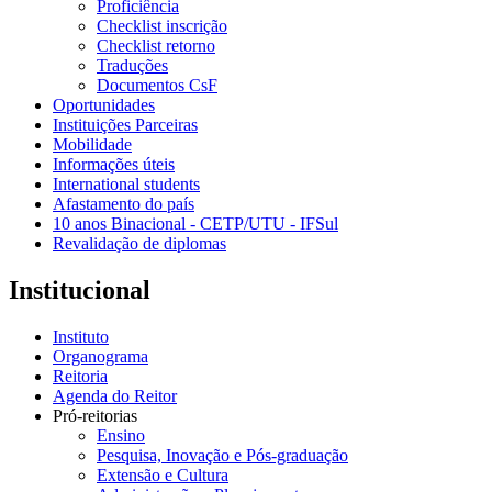
Proficiência
Checklist inscrição
Checklist retorno
Traduções
Documentos CsF
Oportunidades
Instituições Parceiras
Mobilidade
Informações úteis
International students
Afastamento do país
10 anos Binacional - CETP/UTU - IFSul
Revalidação de diplomas
Institucional
Instituto
Organograma
Reitoria
Agenda do Reitor
Pró-reitorias
Ensino
Pesquisa, Inovação e Pós-graduação
Extensão e Cultura