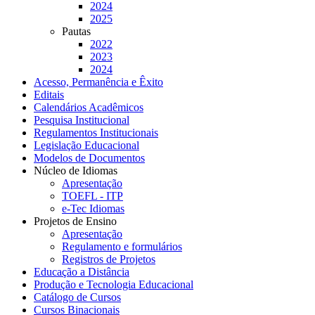
2024
2025
Pautas
2022
2023
2024
Acesso, Permanência e Êxito
Editais
Calendários Acadêmicos
Pesquisa Institucional
Regulamentos Institucionais
Legislação Educacional
Modelos de Documentos
Núcleo de Idiomas
Apresentação
TOEFL - ITP
e-Tec Idiomas
Projetos de Ensino
Apresentação
Regulamento e formulários
Registros de Projetos
Educação a Distância
Produção e Tecnologia Educacional
Catálogo de Cursos
Cursos Binacionais