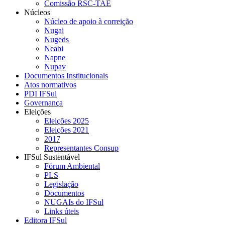
Comissão RSC-TAE
Núcleos
Núcleo de apoio à correição
Nugai
Nugeds
Neabi
Napne
Nupav
Documentos Institucionais
Atos normativos
PDI IFSul
Governança
Eleições
Eleições 2025
Eleições 2021
2017
Representantes Consup
IFSul Sustentável
Fórum Ambiental
PLS
Legislação
Documentos
NUGAIs do IFSul
Links úteis
Editora IFSul