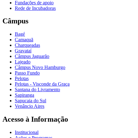
Fundações de apoio
Rede de Incubadoras
Câmpus
Bagé
Camaquã
Charqueadas
Gravataí
Câmpus Jaguarão
Lajeado
Câmpus Novo Hamburgo
Passo Fundo
Pelotas
Pelotas - Visconde da Graça
Santana do Livramento
Sapiranga
Sapucaia do Sul
Venâncio Aires
Acesso à Informação
Institucional
Ações e Programas