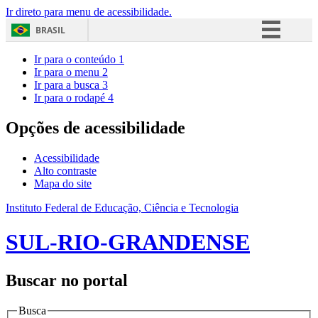
Ir direto para menu de acessibilidade.
BRASIL
Simplifique!
Ir para o conteúdo
1
Ir para o menu
2
Comunica BR
Ir para a busca
3
Ir para o rodapé
4
Participe
Acesso à informação
Opções de acessibilidade
Legislação
Acessibilidade
Canais
Alto contraste
Mapa do site
Instituto Federal de Educação, Ciência e Tecnologia
SUL-RIO-GRANDENSE
Buscar no portal
Busca