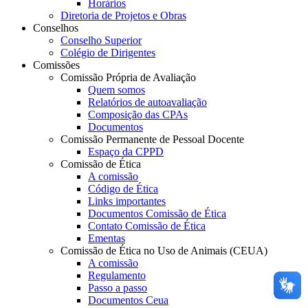
Horários
Diretoria de Projetos e Obras
Conselhos
Conselho Superior
Colégio de Dirigentes
Comissões
Comissão Própria de Avaliação
Quem somos
Relatórios de autoavaliação
Composição das CPAs
Documentos
Comissão Permanente de Pessoal Docente
Espaço da CPPD
Comissão de Ética
A comissão
Código de Ética
Links importantes
Documentos Comissão de Ética
Contato Comissão de Ética
Ementas
Comissão de Ética no Uso de Animais (CEUA)
A comissão
Regulamento
Passo a passo
Documentos Ceua