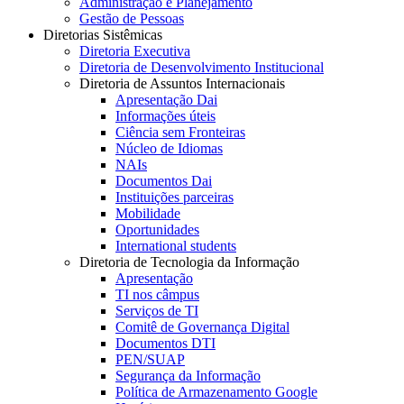
Administração e Planejamento
Gestão de Pessoas
Diretorias Sistêmicas
Diretoria Executiva
Diretoria de Desenvolvimento Institucional
Diretoria de Assuntos Internacionais
Apresentação Dai
Informações úteis
Ciência sem Fronteiras
Núcleo de Idiomas
NAIs
Documentos Dai
Instituições parceiras
Mobilidade
Oportunidades
International students
Diretoria de Tecnologia da Informação
Apresentação
TI nos câmpus
Serviços de TI
Comitê de Governança Digital
Documentos DTI
PEN/SUAP
Segurança da Informação
Política de Armazenamento Google