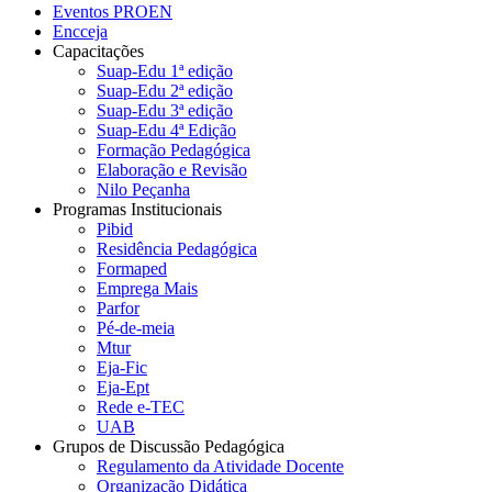
Eventos PROEN
Encceja
Capacitações
Suap-Edu 1ª edição
Suap-Edu 2ª edição
Suap-Edu 3ª edição
Suap-Edu 4ª Edição
Formação Pedagógica
Elaboração e Revisão
Nilo Peçanha
Programas Institucionais
Pibid
Residência Pedagógica
Formaped
Emprega Mais
Parfor
Pé-de-meia
Mtur
Eja-Fic
Eja-Ept
Rede e-TEC
UAB
Grupos de Discussão Pedagógica
Regulamento da Atividade Docente
Organização Didática