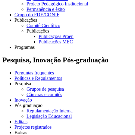
Projeto Pedagógico Institucional
Permanência e êxito
Grupo do FDE/CONIF
Publicações
Comitê Científico
Publicações
Publicações Proen
Publicações MEC
Programas
Pesquisa, Inovação Pós-graduação
Perguntas frequentes
Políticas e Regulamentos
Pesquisa
Grupos de pesquisa
Câmaras e comitês
Inovação
Pós-graduação
Regulamentação Interna
Legislação Educacional
Editais
Projetos registrados
Bolsas