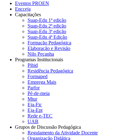
Eventos PROEN
Encceja
Capacitações
Suap-Edu 1ª edição
Suap-Edu 2ª edição
Suap-Edu 3ª edição
Suap-Edu 4ª Edição
Formação Pedagógica
Elaboração e Revisão
Nilo Peçanha
Programas Institucionais
Pibid
Residência Pedagógica
Formaped
Emprega Mais
Parfor
Pé-de-meia
Mtur
Eja-Fic
Eja-Ept
Rede e-TEC
UAB
Grupos de Discussão Pedagógica
Regulamento da Atividade Docente
Organização Didática