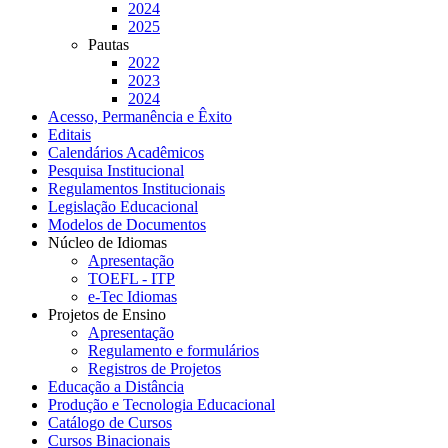
2024
2025
Pautas
2022
2023
2024
Acesso, Permanência e Êxito
Editais
Calendários Acadêmicos
Pesquisa Institucional
Regulamentos Institucionais
Legislação Educacional
Modelos de Documentos
Núcleo de Idiomas
Apresentação
TOEFL - ITP
e-Tec Idiomas
Projetos de Ensino
Apresentação
Regulamento e formulários
Registros de Projetos
Educação a Distância
Produção e Tecnologia Educacional
Catálogo de Cursos
Cursos Binacionais