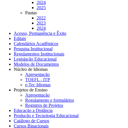
2024
2025
Pautas
2022
2023
2024
Acesso, Permanência e Êxito
Editais
Calendários Acadêmicos
Pesquisa Institucional
Regulamentos Institucionais
Legislação Educacional
Modelos de Documentos
Núcleo de Idiomas
Apresentação
TOEFL - ITP
e-Tec Idiomas
Projetos de Ensino
Apresentação
Regulamento e formulários
Registros de Projetos
Educação a Distância
Produção e Tecnologia Educacional
Catálogo de Cursos
Cursos Binacionais