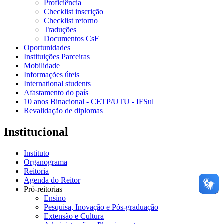
Proficiência
Checklist inscrição
Checklist retorno
Traduções
Documentos CsF
Oportunidades
Instituições Parceiras
Mobilidade
Informações úteis
International students
Afastamento do país
10 anos Binacional - CETP/UTU - IFSul
Revalidação de diplomas
Institucional
Instituto
Organograma
Reitoria
Agenda do Reitor
Pró-reitorias
Ensino
Pesquisa, Inovação e Pós-graduação
Extensão e Cultura