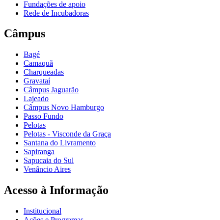
Fundações de apoio
Rede de Incubadoras
Câmpus
Bagé
Camaquã
Charqueadas
Gravataí
Câmpus Jaguarão
Lajeado
Câmpus Novo Hamburgo
Passo Fundo
Pelotas
Pelotas - Visconde da Graça
Santana do Livramento
Sapiranga
Sapucaia do Sul
Venâncio Aires
Acesso à Informação
Institucional
Ações e Programas