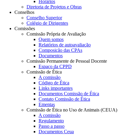
Horários
Diretoria de Projetos e Obras
Conselhos
Conselho Superior
Colégio de Dirigentes
Comissões
Comissão Própria de Avaliação
Quem somos
Relatórios de autoavaliação
Composição das CPAs
Documentos
Comissão Permanente de Pessoal Docente
Espaço da CPPD
Comissão de Ética
A comissão
Código de Ética
Links importantes
Documentos Comissão de Ética
Contato Comissão de Ética
Ementas
Comissão de Ética no Uso de Animais (CEUA)
A comissão
Regulamento
Passo a passo
Documentos Ceua