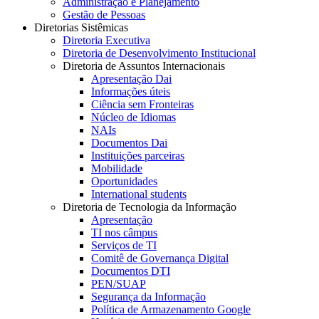
Administração e Planejamento
Gestão de Pessoas
Diretorias Sistêmicas
Diretoria Executiva
Diretoria de Desenvolvimento Institucional
Diretoria de Assuntos Internacionais
Apresentação Dai
Informações úteis
Ciência sem Fronteiras
Núcleo de Idiomas
NAIs
Documentos Dai
Instituições parceiras
Mobilidade
Oportunidades
International students
Diretoria de Tecnologia da Informação
Apresentação
TI nos câmpus
Serviços de TI
Comitê de Governança Digital
Documentos DTI
PEN/SUAP
Segurança da Informação
Política de Armazenamento Google