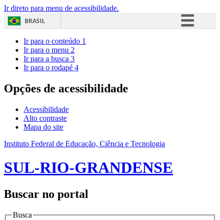
Ir direto para menu de acessibilidade.
BRASIL
Simplifique!
Ir para o conteúdo
1
Ir para o menu
2
Comunica BR
Ir para a busca
3
Ir para o rodapé
4
Participe
Acesso à informação
Opções de acessibilidade
Legislação
Acessibilidade
Canais
Alto contraste
Mapa do site
Instituto Federal de Educação, Ciência e Tecnologia
SUL-RIO-GRANDENSE
Buscar no portal
Busca