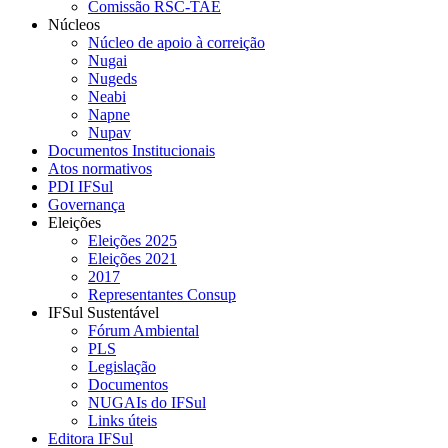
Comissão RSC-TAE
Núcleos
Núcleo de apoio à correição
Nugai
Nugeds
Neabi
Napne
Nupav
Documentos Institucionais
Atos normativos
PDI IFSul
Governança
Eleições
Eleições 2025
Eleições 2021
2017
Representantes Consup
IFSul Sustentável
Fórum Ambiental
PLS
Legislação
Documentos
NUGAIs do IFSul
Links úteis
Editora IFSul