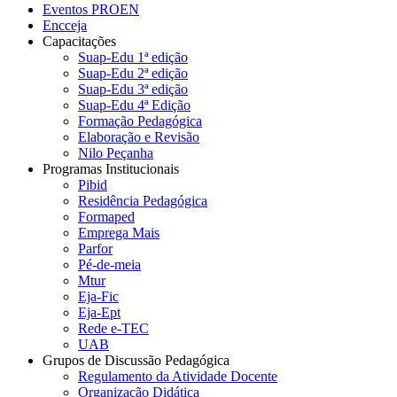
Eventos PROEN
Encceja
Capacitações
Suap-Edu 1ª edição
Suap-Edu 2ª edição
Suap-Edu 3ª edição
Suap-Edu 4ª Edição
Formação Pedagógica
Elaboração e Revisão
Nilo Peçanha
Programas Institucionais
Pibid
Residência Pedagógica
Formaped
Emprega Mais
Parfor
Pé-de-meia
Mtur
Eja-Fic
Eja-Ept
Rede e-TEC
UAB
Grupos de Discussão Pedagógica
Regulamento da Atividade Docente
Organização Didática