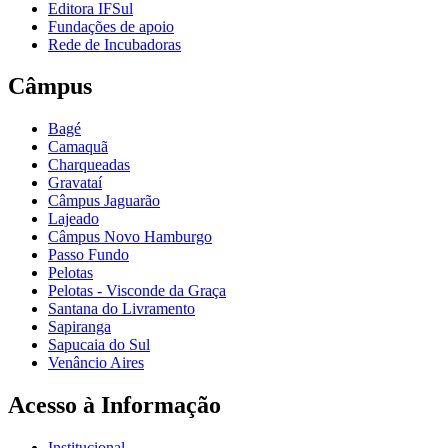
Editora IFSul
Fundações de apoio
Rede de Incubadoras
Câmpus
Bagé
Camaquã
Charqueadas
Gravataí
Câmpus Jaguarão
Lajeado
Câmpus Novo Hamburgo
Passo Fundo
Pelotas
Pelotas - Visconde da Graça
Santana do Livramento
Sapiranga
Sapucaia do Sul
Venâncio Aires
Acesso à Informação
Institucional