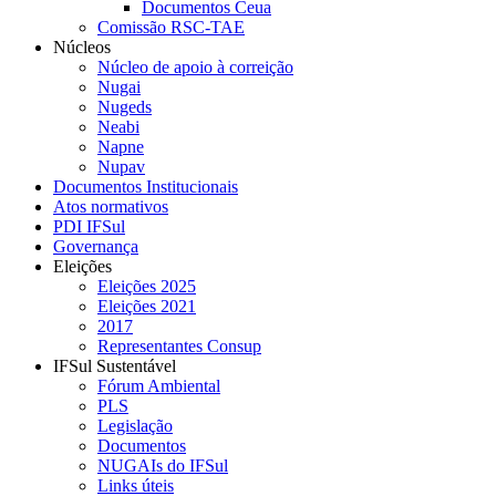
Documentos Ceua
Comissão RSC-TAE
Núcleos
Núcleo de apoio à correição
Nugai
Nugeds
Neabi
Napne
Nupav
Documentos Institucionais
Atos normativos
PDI IFSul
Governança
Eleições
Eleições 2025
Eleições 2021
2017
Representantes Consup
IFSul Sustentável
Fórum Ambiental
PLS
Legislação
Documentos
NUGAIs do IFSul
Links úteis