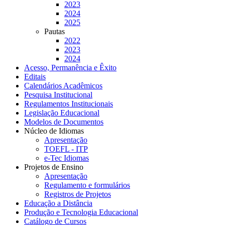
2023
2024
2025
Pautas
2022
2023
2024
Acesso, Permanência e Êxito
Editais
Calendários Acadêmicos
Pesquisa Institucional
Regulamentos Institucionais
Legislação Educacional
Modelos de Documentos
Núcleo de Idiomas
Apresentação
TOEFL - ITP
e-Tec Idiomas
Projetos de Ensino
Apresentação
Regulamento e formulários
Registros de Projetos
Educação a Distância
Produção e Tecnologia Educacional
Catálogo de Cursos