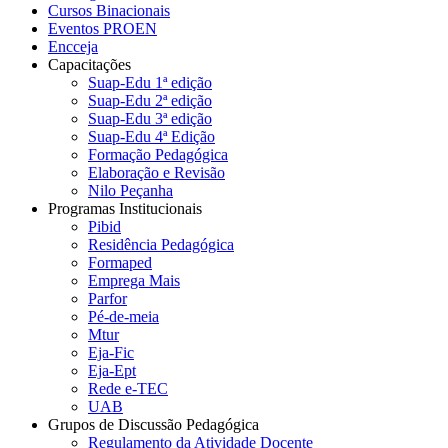
Cursos Binacionais
Eventos PROEN
Encceja
Capacitações
Suap-Edu 1ª edição
Suap-Edu 2ª edição
Suap-Edu 3ª edição
Suap-Edu 4ª Edição
Formação Pedagógica
Elaboração e Revisão
Nilo Peçanha
Programas Institucionais
Pibid
Residência Pedagógica
Formaped
Emprega Mais
Parfor
Pé-de-meia
Mtur
Eja-Fic
Eja-Ept
Rede e-TEC
UAB
Grupos de Discussão Pedagógica
Regulamento da Atividade Docente