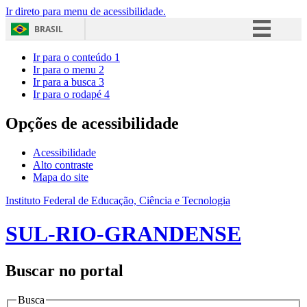
Ir direto para menu de acessibilidade.
BRASIL
Simplifique!
Ir para o conteúdo
1
Ir para o menu
2
Comunica BR
Ir para a busca
3
Ir para o rodapé
4
Participe
Acesso à informação
Opções de acessibilidade
Legislação
Acessibilidade
Canais
Alto contraste
Mapa do site
Instituto Federal de Educação, Ciência e Tecnologia
SUL-RIO-GRANDENSE
Buscar no portal
Busca