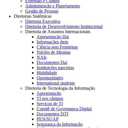
Extensão e Cultura
Administração e Planejamento
Gestão de Pessoas
Diretorias Sistêmicas
Diretoria Executiva
Diretoria de Desenvolvimento Institucional
Diretoria de Assuntos Internacionais
Apresentação Dai
Informações úteis
Ciência sem Fronteiras
Núcleo de Idiomas
NAIs
Documentos Dai
Instituições parceiras
Mobilidade
Oportunidades
International students
Diretoria de Tecnologia da Informação
Apresentação
TI nos câmpus
Serviços de TI
Comitê de Governança Digital
Documentos DTI
PEN/SUAP
Segurança da Informação