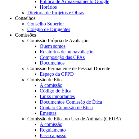
Política de Armazenamento Google
Horários
Diretoria de Projetos e Obras
Conselhos
Conselho Superior
Colégio de Dirigentes
Comissões
Comissão Própria de Avaliação
Quem somos
Relatórios de autoavaliação
Composição das CPAs
Documentos
Comissão Permanente de Pessoal Docente
Espaço da CPPD
Comissão de Ética
A comissão
Código de Ética
Links importantes
Documentos Comissão de Ética
Contato Comissão de Ética
Ementas
Comissão de Ética no Uso de Animais (CEUA)
A comissão
Regulamento
Passo a passo