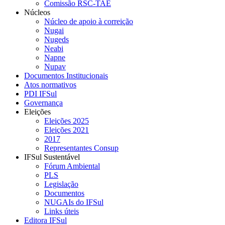
Comissão RSC-TAE
Núcleos
Núcleo de apoio à correição
Nugai
Nugeds
Neabi
Napne
Nupav
Documentos Institucionais
Atos normativos
PDI IFSul
Governança
Eleições
Eleições 2025
Eleições 2021
2017
Representantes Consup
IFSul Sustentável
Fórum Ambiental
PLS
Legislação
Documentos
NUGAIs do IFSul
Links úteis
Editora IFSul