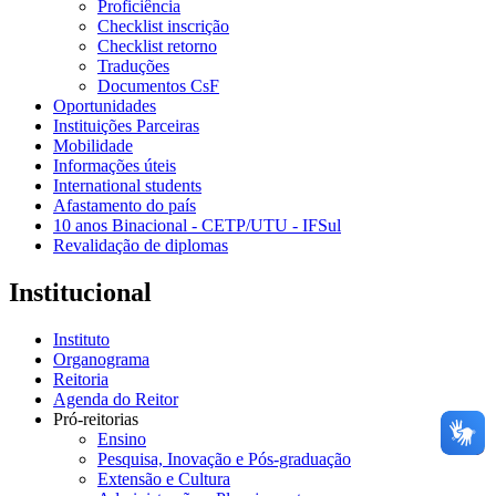
Proficiência
Checklist inscrição
Checklist retorno
Traduções
Documentos CsF
Oportunidades
Instituições Parceiras
Mobilidade
Informações úteis
International students
Afastamento do país
10 anos Binacional - CETP/UTU - IFSul
Revalidação de diplomas
Institucional
Instituto
Organograma
Reitoria
Agenda do Reitor
Pró-reitorias
Ensino
Pesquisa, Inovação e Pós-graduação
Extensão e Cultura