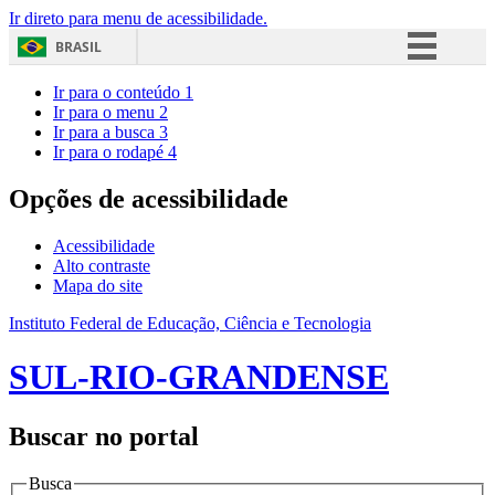
Ir direto para menu de acessibilidade.
BRASIL
Simplifique!
Ir para o conteúdo
1
Ir para o menu
2
Comunica BR
Ir para a busca
3
Ir para o rodapé
4
Participe
Acesso à informação
Opções de acessibilidade
Legislação
Acessibilidade
Canais
Alto contraste
Mapa do site
Instituto Federal de Educação, Ciência e Tecnologia
SUL-RIO-GRANDENSE
Buscar no portal
Busca