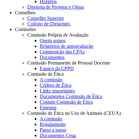
Horários
Diretoria de Projetos e Obras
Conselhos
Conselho Superior
Colégio de Dirigentes
Comissões
Comissão Própria de Avaliação
Quem somos
Relatórios de autoavaliação
Composição das CPAs
Documentos
Comissão Permanente de Pessoal Docente
Espaço da CPPD
Comissão de Ética
A comissão
Código de Ética
Links importantes
Documentos Comissão de Ética
Contato Comissão de Ética
Ementas
Comissão de Ética no Uso de Animais (CEUA)
A comissão
Regulamento
Passo a passo
Documentos Ceua