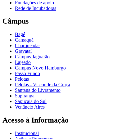
Fundações de apoio
Rede de Incubadoras
Câmpus
Bagé
Camaquã
Charqueadas
Gravataí
Câmpus Jaguarão
Lajeado
Câmpus Novo Hamburgo
Passo Fundo
Pelotas
Pelotas - Visconde da Graça
Santana do Livramento
Sapiranga
Sapucaia do Sul
Venâncio Aires
Acesso à Informação
Institucional
Ações e Programas