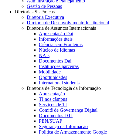
Administração e Planejamento
Gestão de Pessoas
Diretorias Sistêmicas
Diretoria Executiva
Diretoria de Desenvolvimento Institucional
Diretoria de Assuntos Internacionais
Apresentação Dai
Informações úteis
Ciência sem Fronteiras
Núcleo de Idiomas
NAIs
Documentos Dai
Instituições parceiras
Mobilidade
Oportunidades
International students
Diretoria de Tecnologia da Informação
Apresentação
TI nos câmpus
Serviços de TI
Comitê de Governança Digital
Documentos DTI
PEN/SUAP
Segurança da Informação
Política de Armazenamento Google