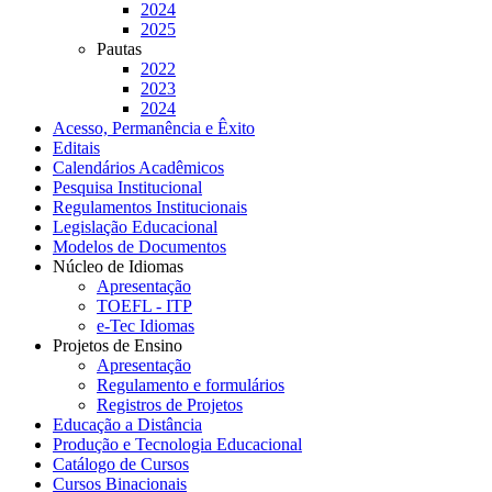
2024
2025
Pautas
2022
2023
2024
Acesso, Permanência e Êxito
Editais
Calendários Acadêmicos
Pesquisa Institucional
Regulamentos Institucionais
Legislação Educacional
Modelos de Documentos
Núcleo de Idiomas
Apresentação
TOEFL - ITP
e-Tec Idiomas
Projetos de Ensino
Apresentação
Regulamento e formulários
Registros de Projetos
Educação a Distância
Produção e Tecnologia Educacional
Catálogo de Cursos
Cursos Binacionais