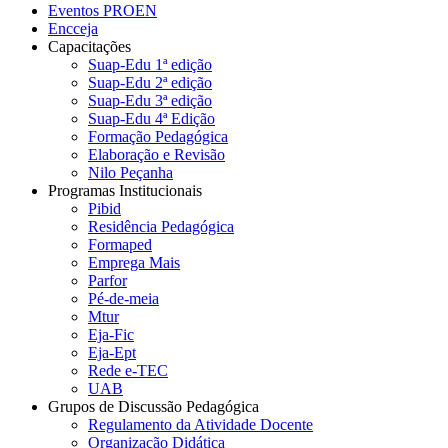
Eventos PROEN
Encceja
Capacitações
Suap-Edu 1ª edição
Suap-Edu 2ª edição
Suap-Edu 3ª edição
Suap-Edu 4ª Edição
Formação Pedagógica
Elaboração e Revisão
Nilo Peçanha
Programas Institucionais
Pibid
Residência Pedagógica
Formaped
Emprega Mais
Parfor
Pé-de-meia
Mtur
Eja-Fic
Eja-Ept
Rede e-TEC
UAB
Grupos de Discussão Pedagógica
Regulamento da Atividade Docente
Organização Didática