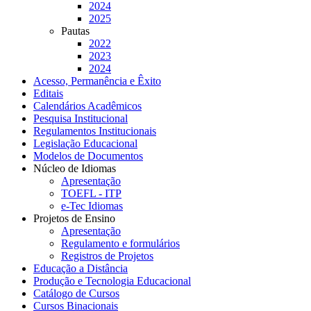
2024
2025
Pautas
2022
2023
2024
Acesso, Permanência e Êxito
Editais
Calendários Acadêmicos
Pesquisa Institucional
Regulamentos Institucionais
Legislação Educacional
Modelos de Documentos
Núcleo de Idiomas
Apresentação
TOEFL - ITP
e-Tec Idiomas
Projetos de Ensino
Apresentação
Regulamento e formulários
Registros de Projetos
Educação a Distância
Produção e Tecnologia Educacional
Catálogo de Cursos
Cursos Binacionais