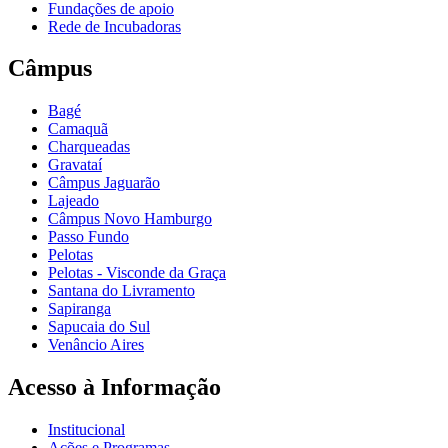
Fundações de apoio
Rede de Incubadoras
Câmpus
Bagé
Camaquã
Charqueadas
Gravataí
Câmpus Jaguarão
Lajeado
Câmpus Novo Hamburgo
Passo Fundo
Pelotas
Pelotas - Visconde da Graça
Santana do Livramento
Sapiranga
Sapucaia do Sul
Venâncio Aires
Acesso à Informação
Institucional
Ações e Programas