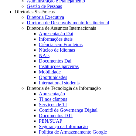
Administração e Planejamento
Gestão de Pessoas
Diretorias Sistêmicas
Diretoria Executiva
Diretoria de Desenvolvimento Institucional
Diretoria de Assuntos Internacionais
Apresentação Dai
Informações úteis
Ciência sem Fronteiras
Núcleo de Idiomas
NAIs
Documentos Dai
Instituições parceiras
Mobilidade
Oportunidades
International students
Diretoria de Tecnologia da Informação
Apresentação
TI nos câmpus
Serviços de TI
Comitê de Governança Digital
Documentos DTI
PEN/SUAP
Segurança da Informação
Política de Armazenamento Google