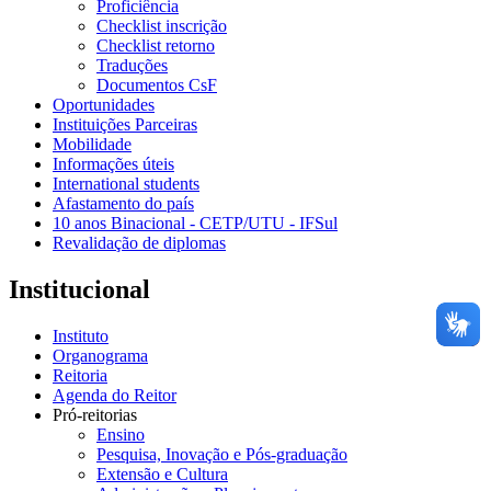
Proficiência
Checklist inscrição
Checklist retorno
Traduções
Documentos CsF
Oportunidades
Instituições Parceiras
Mobilidade
Informações úteis
International students
Afastamento do país
10 anos Binacional - CETP/UTU - IFSul
Revalidação de diplomas
Institucional
Instituto
Organograma
Reitoria
Agenda do Reitor
Pró-reitorias
Ensino
Pesquisa, Inovação e Pós-graduação
Extensão e Cultura