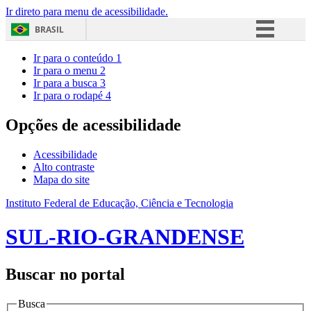
Ir direto para menu de acessibilidade.
BRASIL
Simplifique!
Ir para o conteúdo
1
Ir para o menu
2
Comunica BR
Ir para a busca
3
Ir para o rodapé
4
Participe
Acesso à informação
Opções de acessibilidade
Legislação
Acessibilidade
Canais
Alto contraste
Mapa do site
Instituto Federal de Educação, Ciência e Tecnologia
SUL-RIO-GRANDENSE
Buscar no portal
Busca