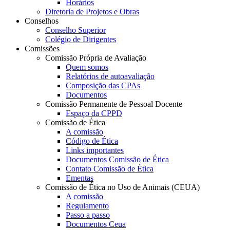
Horários
Diretoria de Projetos e Obras
Conselhos
Conselho Superior
Colégio de Dirigentes
Comissões
Comissão Própria de Avaliação
Quem somos
Relatórios de autoavaliação
Composição das CPAs
Documentos
Comissão Permanente de Pessoal Docente
Espaço da CPPD
Comissão de Ética
A comissão
Código de Ética
Links importantes
Documentos Comissão de Ética
Contato Comissão de Ética
Ementas
Comissão de Ética no Uso de Animais (CEUA)
A comissão
Regulamento
Passo a passo
Documentos Ceua