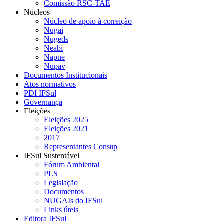
Comissão RSC-TAE
Núcleos
Núcleo de apoio à correição
Nugai
Nugeds
Neabi
Napne
Nupav
Documentos Institucionais
Atos normativos
PDI IFSul
Governança
Eleições
Eleições 2025
Eleições 2021
2017
Representantes Consup
IFSul Sustentável
Fórum Ambiental
PLS
Legislação
Documentos
NUGAIs do IFSul
Links úteis
Editora IFSul