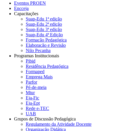
Eventos PROEN
Encceja
Capacitações
Suap-Edu 1ª edição
Suap-Edu 2ª edição
Suap-Edu 3ª edição
Suap-Edu 4ª Edição
Formação Pedagógica
Elaboração e Revisão
Nilo Peçanha
Programas Institucionais
Pibid
Residência Pedagógica
Formaped
Emprega Mais
Parfor
Pé-de-meia
Mtur
Eja-Fic
Eja-Ept
Rede e-TEC
UAB
Grupos de Discussão Pedagógica
Regulamento da Atividade Docente
Organização Didática