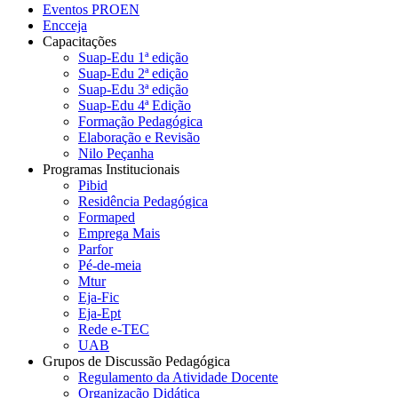
Eventos PROEN
Encceja
Capacitações
Suap-Edu 1ª edição
Suap-Edu 2ª edição
Suap-Edu 3ª edição
Suap-Edu 4ª Edição
Formação Pedagógica
Elaboração e Revisão
Nilo Peçanha
Programas Institucionais
Pibid
Residência Pedagógica
Formaped
Emprega Mais
Parfor
Pé-de-meia
Mtur
Eja-Fic
Eja-Ept
Rede e-TEC
UAB
Grupos de Discussão Pedagógica
Regulamento da Atividade Docente
Organização Didática