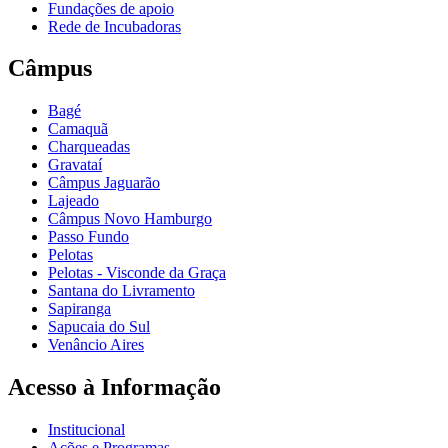
Fundações de apoio
Rede de Incubadoras
Câmpus
Bagé
Camaquã
Charqueadas
Gravataí
Câmpus Jaguarão
Lajeado
Câmpus Novo Hamburgo
Passo Fundo
Pelotas
Pelotas - Visconde da Graça
Santana do Livramento
Sapiranga
Sapucaia do Sul
Venâncio Aires
Acesso à Informação
Institucional
Ações e Programas