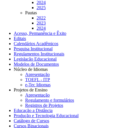
2024
2025
Pautas
2022
2023
2024
Acesso, Permanência e Êxito
Editais
Calendários Acadêmicos
Pesquisa Institucional
Regulamentos Institucionais
Legislação Educacional
Modelos de Documentos
Núcleo de Idiomas
Apresentação
TOEFL - ITP
e-Tec Idiomas
Projetos de Ensino
Apresentação
Regulamento e formulários
Registros de Projetos
Educação a Distância
Produção e Tecnologia Educacional
Catálogo de Cursos
Cursos Binacionais