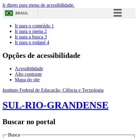
Ir direto para menu de acessibilidade.
BRASIL
Simplifique!
Ir para o conteúdo
1
Ir para o menu
2
Comunica BR
Ir para a busca
3
Ir para o rodapé
4
Participe
Acesso à informação
Opções de acessibilidade
Legislação
Acessibilidade
Canais
Alto contraste
Mapa do site
Instituto Federal de Educação, Ciência e Tecnologia
SUL-RIO-GRANDENSE
Buscar no portal
Busca