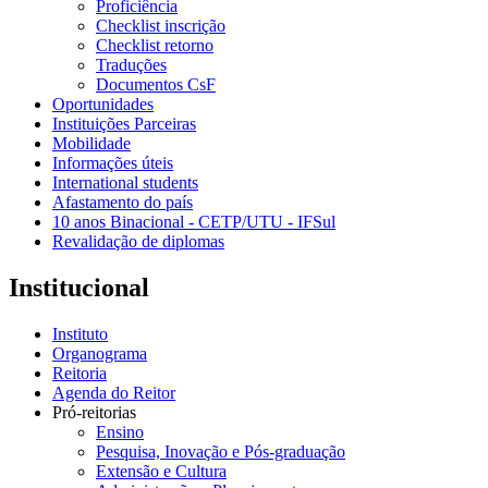
Proficiência
Checklist inscrição
Checklist retorno
Traduções
Documentos CsF
Oportunidades
Instituições Parceiras
Mobilidade
Informações úteis
International students
Afastamento do país
10 anos Binacional - CETP/UTU - IFSul
Revalidação de diplomas
Institucional
Instituto
Organograma
Reitoria
Agenda do Reitor
Pró-reitorias
Ensino
Pesquisa, Inovação e Pós-graduação
Extensão e Cultura