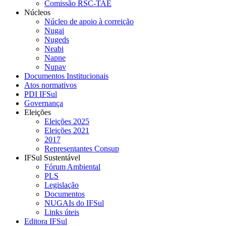
Comissão RSC-TAE
Núcleos
Núcleo de apoio à correição
Nugai
Nugeds
Neabi
Napne
Nupav
Documentos Institucionais
Atos normativos
PDI IFSul
Governança
Eleições
Eleições 2025
Eleições 2021
2017
Representantes Consup
IFSul Sustentável
Fórum Ambiental
PLS
Legislação
Documentos
NUGAIs do IFSul
Links úteis
Editora IFSul