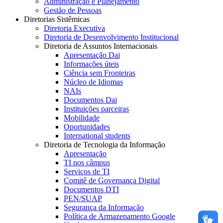
Administração e Planejamento
Gestão de Pessoas
Diretorias Sistêmicas
Diretoria Executiva
Diretoria de Desenvolvimento Institucional
Diretoria de Assuntos Internacionais
Apresentação Dai
Informações úteis
Ciência sem Fronteiras
Núcleo de Idiomas
NAIs
Documentos Dai
Instituições parceiras
Mobilidade
Oportunidades
International students
Diretoria de Tecnologia da Informação
Apresentação
TI nos câmpus
Serviços de TI
Comitê de Governança Digital
Documentos DTI
PEN/SUAP
Segurança da Informação
Política de Armazenamento Google