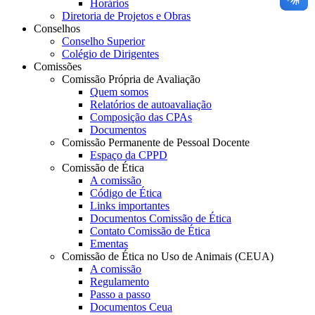
Horários
Diretoria de Projetos e Obras
Conselhos
Conselho Superior
Colégio de Dirigentes
Comissões
Comissão Própria de Avaliação
Quem somos
Relatórios de autoavaliação
Composição das CPAs
Documentos
Comissão Permanente de Pessoal Docente
Espaço da CPPD
Comissão de Ética
A comissão
Código de Ética
Links importantes
Documentos Comissão de Ética
Contato Comissão de Ética
Ementas
Comissão de Ética no Uso de Animais (CEUA)
A comissão
Regulamento
Passo a passo
Documentos Ceua