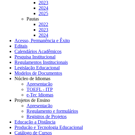
2023
2024
2025
Pautas
2022
2023
2024
Acesso, Permanência e Êxito
Editais
Calendários Acadêmicos
Pesquisa Institucional
Regulamentos Institucionais
Legislação Educacional
Modelos de Documentos
Núcleo de Idiomas
Apresentação
TOEFL - ITP
e-Tec Idiomas
Projetos de Ensino
Apresentação
Regulamento e formulários
Registros de Projetos
Educação a Distância
Produção e Tecnologia Educacional
Catálogo de Cursos