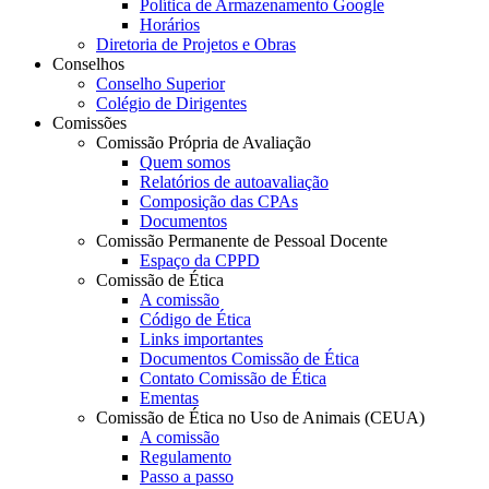
Política de Armazenamento Google
Horários
Diretoria de Projetos e Obras
Conselhos
Conselho Superior
Colégio de Dirigentes
Comissões
Comissão Própria de Avaliação
Quem somos
Relatórios de autoavaliação
Composição das CPAs
Documentos
Comissão Permanente de Pessoal Docente
Espaço da CPPD
Comissão de Ética
A comissão
Código de Ética
Links importantes
Documentos Comissão de Ética
Contato Comissão de Ética
Ementas
Comissão de Ética no Uso de Animais (CEUA)
A comissão
Regulamento
Passo a passo