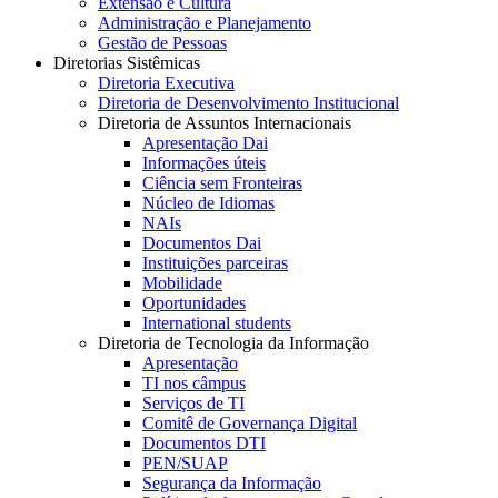
Extensão e Cultura
Administração e Planejamento
Gestão de Pessoas
Diretorias Sistêmicas
Diretoria Executiva
Diretoria de Desenvolvimento Institucional
Diretoria de Assuntos Internacionais
Apresentação Dai
Informações úteis
Ciência sem Fronteiras
Núcleo de Idiomas
NAIs
Documentos Dai
Instituições parceiras
Mobilidade
Oportunidades
International students
Diretoria de Tecnologia da Informação
Apresentação
TI nos câmpus
Serviços de TI
Comitê de Governança Digital
Documentos DTI
PEN/SUAP
Segurança da Informação