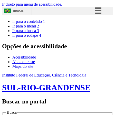
Ir direto para menu de acessibilidade.
BRASIL
Simplifique!
Ir para o conteúdo
1
Ir para o menu
2
Comunica BR
Ir para a busca
3
Ir para o rodapé
4
Participe
Acesso à informação
Opções de acessibilidade
Legislação
Acessibilidade
Canais
Alto contraste
Mapa do site
Instituto Federal de Educação, Ciência e Tecnologia
SUL-RIO-GRANDENSE
Buscar no portal
Busca