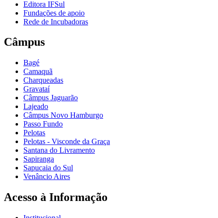
Editora IFSul
Fundações de apoio
Rede de Incubadoras
Câmpus
Bagé
Camaquã
Charqueadas
Gravataí
Câmpus Jaguarão
Lajeado
Câmpus Novo Hamburgo
Passo Fundo
Pelotas
Pelotas - Visconde da Graça
Santana do Livramento
Sapiranga
Sapucaia do Sul
Venâncio Aires
Acesso à Informação
Institucional