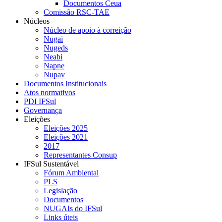
Documentos Ceua
Comissão RSC-TAE
Núcleos
Núcleo de apoio à correição
Nugai
Nugeds
Neabi
Napne
Nupav
Documentos Institucionais
Atos normativos
PDI IFSul
Governança
Eleições
Eleições 2025
Eleições 2021
2017
Representantes Consup
IFSul Sustentável
Fórum Ambiental
PLS
Legislação
Documentos
NUGAIs do IFSul
Links úteis