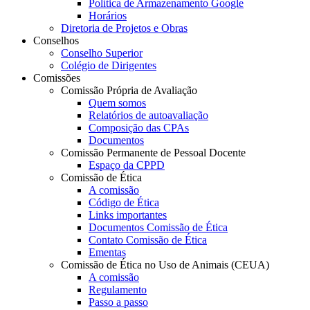
Política de Armazenamento Google
Horários
Diretoria de Projetos e Obras
Conselhos
Conselho Superior
Colégio de Dirigentes
Comissões
Comissão Própria de Avaliação
Quem somos
Relatórios de autoavaliação
Composição das CPAs
Documentos
Comissão Permanente de Pessoal Docente
Espaço da CPPD
Comissão de Ética
A comissão
Código de Ética
Links importantes
Documentos Comissão de Ética
Contato Comissão de Ética
Ementas
Comissão de Ética no Uso de Animais (CEUA)
A comissão
Regulamento
Passo a passo