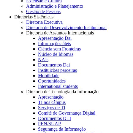
Extensão e Cultura
Administração e Planejamento
Gestão de Pessoas
Diretorias Sistêmicas
Diretoria Executiva
Diretoria de Desenvolvimento Institucional
Diretoria de Assuntos Internacionais
Apresentação Dai
Informações úteis
Ciência sem Fronteiras
Núcleo de Idiomas
NAIs
Documentos Dai
Instituições parceiras
Mobilidade
Oportunidades
International students
Diretoria de Tecnologia da Informação
Apresentação
TI nos câmpus
Serviços de TI
Comitê de Governança Digital
Documentos DTI
PEN/SUAP
Segurança da Informação