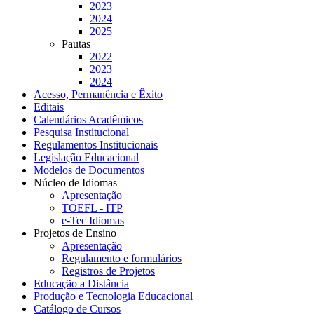
2023
2024
2025
Pautas
2022
2023
2024
Acesso, Permanência e Êxito
Editais
Calendários Acadêmicos
Pesquisa Institucional
Regulamentos Institucionais
Legislação Educacional
Modelos de Documentos
Núcleo de Idiomas
Apresentação
TOEFL - ITP
e-Tec Idiomas
Projetos de Ensino
Apresentação
Regulamento e formulários
Registros de Projetos
Educação a Distância
Produção e Tecnologia Educacional
Catálogo de Cursos