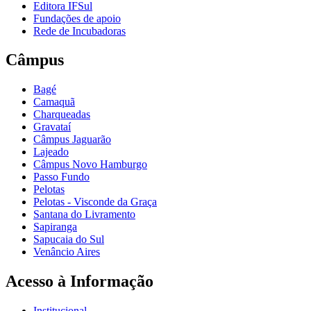
Editora IFSul
Fundações de apoio
Rede de Incubadoras
Câmpus
Bagé
Camaquã
Charqueadas
Gravataí
Câmpus Jaguarão
Lajeado
Câmpus Novo Hamburgo
Passo Fundo
Pelotas
Pelotas - Visconde da Graça
Santana do Livramento
Sapiranga
Sapucaia do Sul
Venâncio Aires
Acesso à Informação
Institucional