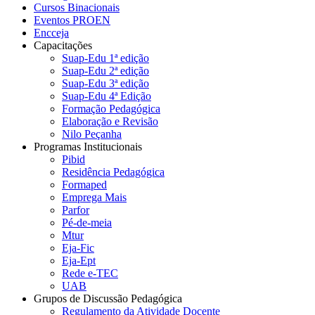
Cursos Binacionais
Eventos PROEN
Encceja
Capacitações
Suap-Edu 1ª edição
Suap-Edu 2ª edição
Suap-Edu 3ª edição
Suap-Edu 4ª Edição
Formação Pedagógica
Elaboração e Revisão
Nilo Peçanha
Programas Institucionais
Pibid
Residência Pedagógica
Formaped
Emprega Mais
Parfor
Pé-de-meia
Mtur
Eja-Fic
Eja-Ept
Rede e-TEC
UAB
Grupos de Discussão Pedagógica
Regulamento da Atividade Docente