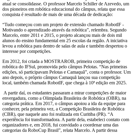
atual se consolidasse. O professor Marcelo Schiller de Azevedo, um
dos pioneiros em robótica educacional do câmpus, relata que essa
conquista é resultado de mais de uma década de dedicação:
“Tudo começou com um projeto de extensão chamado RobotIF -
Motivando o aprendizado através da robótica”, relembra. Segundo
Marcelo, entre 2011 e 2015, o projeto alcançou mais de dois mil
alunos do ensino fundamental em 25 escolas da região. A iniciativa
levou a robótica para dentro de salas de aula e também despertou o
interesse por competições.
Em 2012, foi criada a MOSTRAROB, primeira competição de
robótica do IFSul, promovida pelo câmpus Pelotas. “Nas primeiras
edições, só participavam Pelotas e Camaquã”, conta o professor. Um
ano depois, o próprio câmpus Camaquã lançou sua competição
local, também chamada RobotIF, que chega à 10ª edição em 2025.
A partir daí, os estudantes passaram a mirar competições de maior
envergadura, como a Olimpíada Brasileira de Robótica (OBR), na
categoria prática. Em 2017, o câmpus apoiou a ida da equipe para
conhecer, pela primeira vez, a Competição Brasileira de Robótica
(CBR), que naquele ano foi realizada em Curitiba (PR). “A
experiência foi transformadora. A partir dela, estabeleci contato com
organizadores e, em 2018, fui convidado a coordenar uma das
categorias da RoboCup Brasil”, relata Marcelo. A partir dessa