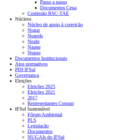
Passo a passo
Documentos Ceua
Comissão RSC-TAE
Núcleos
Núcleo de apoio à correição
Nugai
Nugeds
Neabi
Napne
Nupav
Documentos Institucionais
Atos normativos
PDI IFSul
Governança
Eleições
Eleições 2025
Eleições 2021
2017
Representantes Consup
IFSul Sustentável
Fórum Ambiental
PLS
Legislação
Documentos
NUGAIs do IFSul