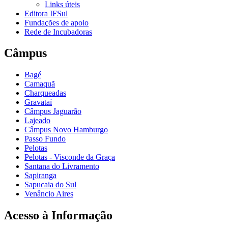
Links úteis
Editora IFSul
Fundações de apoio
Rede de Incubadoras
Câmpus
Bagé
Camaquã
Charqueadas
Gravataí
Câmpus Jaguarão
Lajeado
Câmpus Novo Hamburgo
Passo Fundo
Pelotas
Pelotas - Visconde da Graça
Santana do Livramento
Sapiranga
Sapucaia do Sul
Venâncio Aires
Acesso à Informação