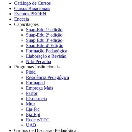
Catálogo de Cursos
Cursos Binacionais
Eventos PROEN
Encceja
Capacitações
Suap-Edu 1ª edição
Suap-Edu 2ª edição
Suap-Edu 3ª edição
Suap-Edu 4ª Edição
Formação Pedagógica
Elaboração e Revisão
Nilo Peçanha
Programas Institucionais
Pibid
Residência Pedagógica
Formaped
Emprega Mais
Parfor
Pé-de-meia
Mtur
Eja-Fic
Eja-Ept
Rede e-TEC
UAB
Grupos de Discussão Pedagógica