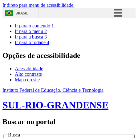
Ir direto para menu de acessibilidade.
BRASIL
Simplifique!
Ir para o conteúdo
1
Ir para o menu
2
Comunica BR
Ir para a busca
3
Ir para o rodapé
4
Participe
Acesso à informação
Opções de acessibilidade
Legislação
Acessibilidade
Canais
Alto contraste
Mapa do site
Instituto Federal de Educação, Ciência e Tecnologia
SUL-RIO-GRANDENSE
Buscar no portal
Busca