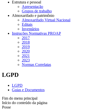
Estrutura e pessoal
Apresentação
Grupos de trabalho
Almoxarifado e patrimônio
Almoxarifado Virtual Nacional
Editais
Inventários
Instruções Normativas PROAP
2017
2018
2019
2020
2021
2023
Normas Correlatas
LGPD
LGPD
Guias e Documentos
Fim do menu principal
Início do conteúdo da página
Posse