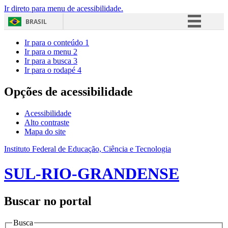
Ir direto para menu de acessibilidade.
BRASIL
Simplifique!
Ir para o conteúdo
1
Ir para o menu
2
Comunica BR
Ir para a busca
3
Ir para o rodapé
4
Participe
Acesso à informação
Opções de acessibilidade
Legislação
Acessibilidade
Canais
Alto contraste
Mapa do site
Instituto Federal de Educação, Ciência e Tecnologia
SUL-RIO-GRANDENSE
Buscar no portal
Busca