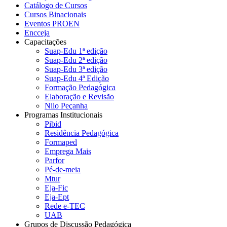
Catálogo de Cursos
Cursos Binacionais
Eventos PROEN
Encceja
Capacitações
Suap-Edu 1ª edição
Suap-Edu 2ª edição
Suap-Edu 3ª edição
Suap-Edu 4ª Edição
Formação Pedagógica
Elaboração e Revisão
Nilo Peçanha
Programas Institucionais
Pibid
Residência Pedagógica
Formaped
Emprega Mais
Parfor
Pé-de-meia
Mtur
Eja-Fic
Eja-Ept
Rede e-TEC
UAB
Grupos de Discussão Pedagógica