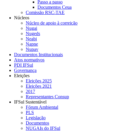
Passo a passo
Documentos Ceua
Comissão RSC-TAE
Núcleos
Núcleo de apoio à correição
Nugai
Nugeds
Neabi
Napne
Nupav
Documentos Institucionais
Atos normativos
PDI IFSul
Governança
Eleições
Eleições 2025
Eleições 2021
2017
Representantes Consup
IFSul Sustentável
Fórum Ambiental
PLS
Legislação
Documentos
NUGAIs do IFSul