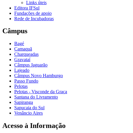
Links úteis
Editora IFSul
Fundações de apoio
Rede de Incubadoras
Câmpus
Bagé
Camaquã
Charqueadas
Gravataí
Câmpus Jaguarão
Lajeado
Câmpus Novo Hamburgo
Passo Fundo
Pelotas
Pelotas - Visconde da Graça
Santana do Livramento
Sapiranga
Sapucaia do Sul
Venâncio Aires
Acesso à Informação