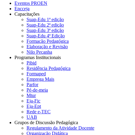
Eventos PROEN
Encceja
Capacitações
Suap-Edu 1ª edição
Suap-Edu 2ª edição
Suap-Edu 3ª edição
Suap-Edu 4ª Edição
Formação Pedagógica
Elaboração e Revisão
Nilo Peçanha
Programas Institucionais
Pibid
Residência Pedagógica
Formaped
Emprega Mais
Parfor
Pé-de-meia
Mtur
Eja-Fic
Eja-Ept
Rede e-TEC
UAB
Grupos de Discussão Pedagógica
Regulamento da Atividade Docente
Organização Didática