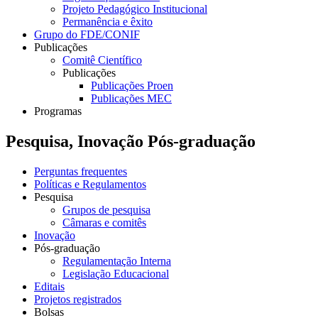
Projeto Pedagógico Institucional
Permanência e êxito
Grupo do FDE/CONIF
Publicações
Comitê Científico
Publicações
Publicações Proen
Publicações MEC
Programas
Pesquisa, Inovação Pós-graduação
Perguntas frequentes
Políticas e Regulamentos
Pesquisa
Grupos de pesquisa
Câmaras e comitês
Inovação
Pós-graduação
Regulamentação Interna
Legislação Educacional
Editais
Projetos registrados
Bolsas