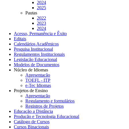
2024
2025
Pautas
2022
2023
2024
Acesso, Permanência e Êxito
Editais
Calendários Acadêmicos
Pesquisa Institucional
Regulamentos Institucionais
Legislação Educacional
Modelos de Documentos
Núcleo de Idiomas
Apresentação
TOEFL - ITP
e-Tec Idiomas
Projetos de Ensino
Apresentação
Regulamento e formulários
Registros de Projetos
Educação a Distância
Produção e Tecnologia Educacional
Catálogo de Cursos
Cursos Binacionais