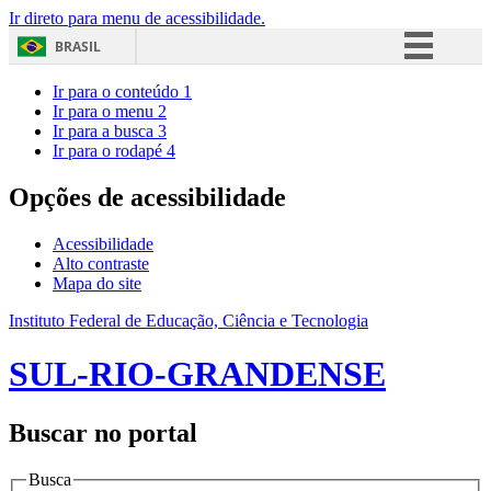
Ir direto para menu de acessibilidade.
BRASIL
Simplifique!
Ir para o conteúdo
1
Ir para o menu
2
Comunica BR
Ir para a busca
3
Ir para o rodapé
4
Participe
Acesso à informação
Opções de acessibilidade
Legislação
Acessibilidade
Canais
Alto contraste
Mapa do site
Instituto Federal de Educação, Ciência e Tecnologia
SUL-RIO-GRANDENSE
Buscar no portal
Busca