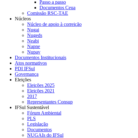
Passo a passo
Documentos Ceua
Comissão RSC-TAE
Núcleos
Núcleo de apoio à correição
Nugai
Nugeds
Neabi
Napne
Nupav
Documentos Institucionais
Atos normativos
PDI IFSul
Governança
Eleições
Eleições 2025
Eleições 2021
2017
Representantes Consup
IFSul Sustentável
Fórum Ambiental
PLS
Legislação
Documentos
NUGAIs do IFSul