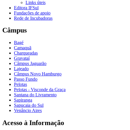
Links úteis
Editora IFSul
Fundações de apoio
Rede de Incubadoras
Câmpus
Bagé
Camaquã
Charqueadas
Gravataí
Câmpus Jaguarão
Lajeado
Câmpus Novo Hamburgo
Passo Fundo
Pelotas
Pelotas - Visconde da Graça
Santana do Livramento
Sapiranga
Sapucaia do Sul
Venâncio Aires
Acesso à Informação