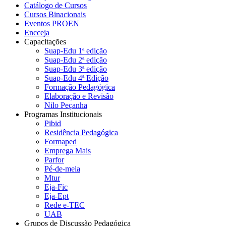
Catálogo de Cursos
Cursos Binacionais
Eventos PROEN
Encceja
Capacitações
Suap-Edu 1ª edição
Suap-Edu 2ª edição
Suap-Edu 3ª edição
Suap-Edu 4ª Edição
Formação Pedagógica
Elaboração e Revisão
Nilo Peçanha
Programas Institucionais
Pibid
Residência Pedagógica
Formaped
Emprega Mais
Parfor
Pé-de-meia
Mtur
Eja-Fic
Eja-Ept
Rede e-TEC
UAB
Grupos de Discussão Pedagógica