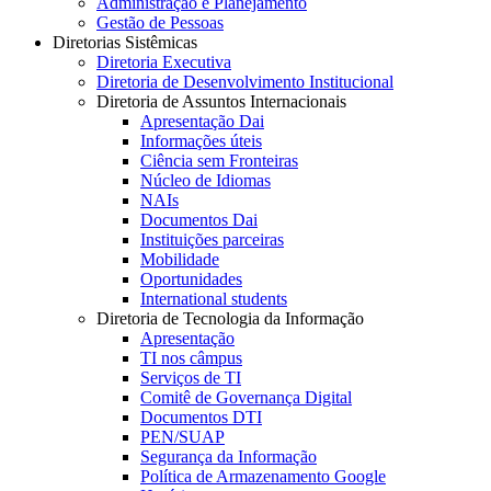
Administração e Planejamento
Gestão de Pessoas
Diretorias Sistêmicas
Diretoria Executiva
Diretoria de Desenvolvimento Institucional
Diretoria de Assuntos Internacionais
Apresentação Dai
Informações úteis
Ciência sem Fronteiras
Núcleo de Idiomas
NAIs
Documentos Dai
Instituições parceiras
Mobilidade
Oportunidades
International students
Diretoria de Tecnologia da Informação
Apresentação
TI nos câmpus
Serviços de TI
Comitê de Governança Digital
Documentos DTI
PEN/SUAP
Segurança da Informação
Política de Armazenamento Google