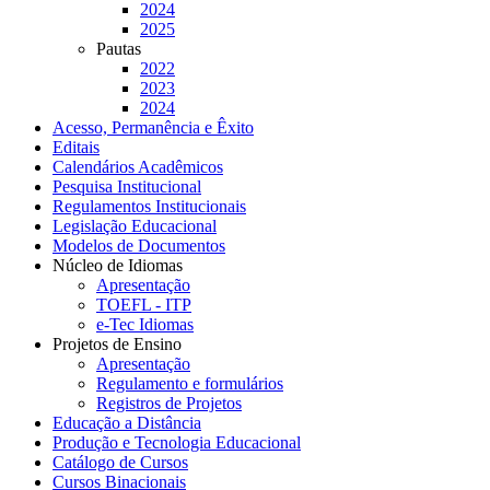
2024
2025
Pautas
2022
2023
2024
Acesso, Permanência e Êxito
Editais
Calendários Acadêmicos
Pesquisa Institucional
Regulamentos Institucionais
Legislação Educacional
Modelos de Documentos
Núcleo de Idiomas
Apresentação
TOEFL - ITP
e-Tec Idiomas
Projetos de Ensino
Apresentação
Regulamento e formulários
Registros de Projetos
Educação a Distância
Produção e Tecnologia Educacional
Catálogo de Cursos
Cursos Binacionais