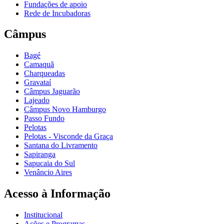
Fundações de apoio
Rede de Incubadoras
Câmpus
Bagé
Camaquã
Charqueadas
Gravataí
Câmpus Jaguarão
Lajeado
Câmpus Novo Hamburgo
Passo Fundo
Pelotas
Pelotas - Visconde da Graça
Santana do Livramento
Sapiranga
Sapucaia do Sul
Venâncio Aires
Acesso à Informação
Institucional
Ações e Programas