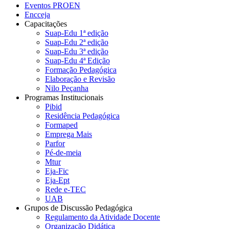
Eventos PROEN
Encceja
Capacitações
Suap-Edu 1ª edição
Suap-Edu 2ª edição
Suap-Edu 3ª edição
Suap-Edu 4ª Edição
Formação Pedagógica
Elaboração e Revisão
Nilo Peçanha
Programas Institucionais
Pibid
Residência Pedagógica
Formaped
Emprega Mais
Parfor
Pé-de-meia
Mtur
Eja-Fic
Eja-Ept
Rede e-TEC
UAB
Grupos de Discussão Pedagógica
Regulamento da Atividade Docente
Organização Didática