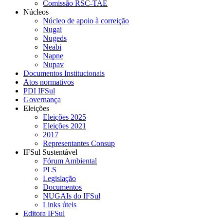
Comissão RSC-TAE
Núcleos
Núcleo de apoio à correição
Nugai
Nugeds
Neabi
Napne
Nupav
Documentos Institucionais
Atos normativos
PDI IFSul
Governança
Eleições
Eleições 2025
Eleições 2021
2017
Representantes Consup
IFSul Sustentável
Fórum Ambiental
PLS
Legislação
Documentos
NUGAIs do IFSul
Links úteis
Editora IFSul