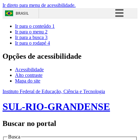
Ir direto para menu de acessibilidade.
BRASIL
Simplifique!
Ir para o conteúdo
1
Ir para o menu
2
Comunica BR
Ir para a busca
3
Ir para o rodapé
4
Participe
Acesso à informação
Opções de acessibilidade
Legislação
Acessibilidade
Canais
Alto contraste
Mapa do site
Instituto Federal de Educação, Ciência e Tecnologia
SUL-RIO-GRANDENSE
Buscar no portal
Busca