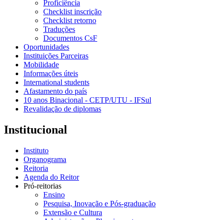
Proficiência
Checklist inscrição
Checklist retorno
Traduções
Documentos CsF
Oportunidades
Instituições Parceiras
Mobilidade
Informações úteis
International students
Afastamento do país
10 anos Binacional - CETP/UTU - IFSul
Revalidação de diplomas
Institucional
Instituto
Organograma
Reitoria
Agenda do Reitor
Pró-reitorias
Ensino
Pesquisa, Inovação e Pós-graduação
Extensão e Cultura