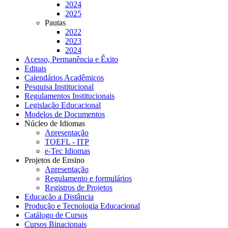
2024
2025
Pautas
2022
2023
2024
Acesso, Permanência e Êxito
Editais
Calendários Acadêmicos
Pesquisa Institucional
Regulamentos Institucionais
Legislação Educacional
Modelos de Documentos
Núcleo de Idiomas
Apresentação
TOEFL - ITP
e-Tec Idiomas
Projetos de Ensino
Apresentação
Regulamento e formulários
Registros de Projetos
Educação a Distância
Produção e Tecnologia Educacional
Catálogo de Cursos
Cursos Binacionais