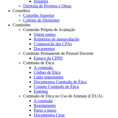
Horários
Diretoria de Projetos e Obras
Conselhos
Conselho Superior
Colégio de Dirigentes
Comissões
Comissão Própria de Avaliação
Quem somos
Relatórios de autoavaliação
Composição das CPAs
Documentos
Comissão Permanente de Pessoal Docente
Espaço da CPPD
Comissão de Ética
A comissão
Código de Ética
Links importantes
Documentos Comissão de Ética
Contato Comissão de Ética
Ementas
Comissão de Ética no Uso de Animais (CEUA)
A comissão
Regulamento
Passo a passo
Documentos Ceua