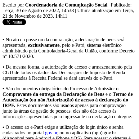
Escrito por
Coordenadoria de Comunicação Social
|
Publicado:
Terça, 30 de Agosto de 2022, 14h38
|
Última atualização em Terça,
21 de Novembro de 2023, 14h11
•
No ato da posse ou da contratação, a declaração de bens será
apresentada,
exclusivamente
, pelo e-Patri, sistema eletrônico
administrado pela Controladoria-Geral da União, conforme Decreto
n° 10.571/2020.
•
Da mesma forma, a autorização de acesso e armazenamento pela
CGU de todos os dados das Declarações de Imposto de Renda
apresentadas à Receita Federal se dará através do e-Patri.
•
São documentos obrigatórios do Processo de Admissão: o
Comprovante da entrega da Declaração de Bens
e o
Termo de
Autorização (ou não Autorização) de acesso à declaração do
IRPF.
Estes documentos são usados apenas para comprovação
junto às áreas de gestão de pessoas, eles não dão acesso às
informações apresentadas pelo ingressante na declaração entregue.
•
O acesso ao e-Patri exige a utilização do login único e senha
cadastrados no portal
gov.br
, ou no aplicativo (app) gov.br
(disponível para Android e iPhone (iOS). Para acessar o sistema é