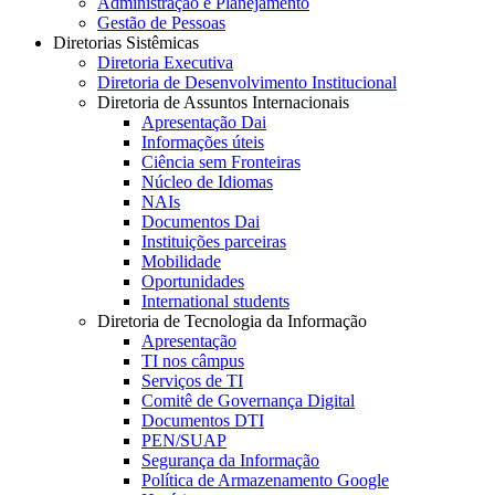
Administração e Planejamento
Gestão de Pessoas
Diretorias Sistêmicas
Diretoria Executiva
Diretoria de Desenvolvimento Institucional
Diretoria de Assuntos Internacionais
Apresentação Dai
Informações úteis
Ciência sem Fronteiras
Núcleo de Idiomas
NAIs
Documentos Dai
Instituições parceiras
Mobilidade
Oportunidades
International students
Diretoria de Tecnologia da Informação
Apresentação
TI nos câmpus
Serviços de TI
Comitê de Governança Digital
Documentos DTI
PEN/SUAP
Segurança da Informação
Política de Armazenamento Google