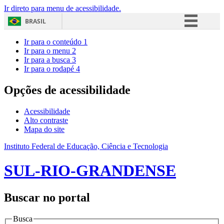
Ir direto para menu de acessibilidade.
BRASIL
Simplifique!
Ir para o conteúdo
1
Ir para o menu
2
Comunica BR
Ir para a busca
3
Ir para o rodapé
4
Participe
Acesso à informação
Opções de acessibilidade
Legislação
Acessibilidade
Canais
Alto contraste
Mapa do site
Instituto Federal de Educação, Ciência e Tecnologia
SUL-RIO-GRANDENSE
Buscar no portal
Busca