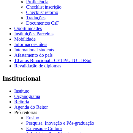
Proficiência
Checklist inscrição
Checklist retorno
Traduções
Documentos CsF
Oportunidades
Instituições Parceiras
Mobilidade
Informações úteis
International students
Afastamento do país
10 anos Binacional - CETP/UTU - IFSul
Revalidação de diplomas
Institucional
Instituto
Organograma
Reitoria
Agenda do Reitor
Pró-reitorias
Ensino
Pesquisa, Inovação e Pós-graduação
Extensão e Cultura