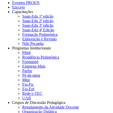
Eventos PROEN
Encceja
Capacitações
Suap-Edu 1ª edição
Suap-Edu 2ª edição
Suap-Edu 3ª edição
Suap-Edu 4ª Edição
Formação Pedagógica
Elaboração e Revisão
Nilo Peçanha
Programas Institucionais
Pibid
Residência Pedagógica
Formaped
Emprega Mais
Parfor
Pé-de-meia
Mtur
Eja-Fic
Eja-Ept
Rede e-TEC
UAB
Grupos de Discussão Pedagógica
Regulamento da Atividade Docente
Organização Didática