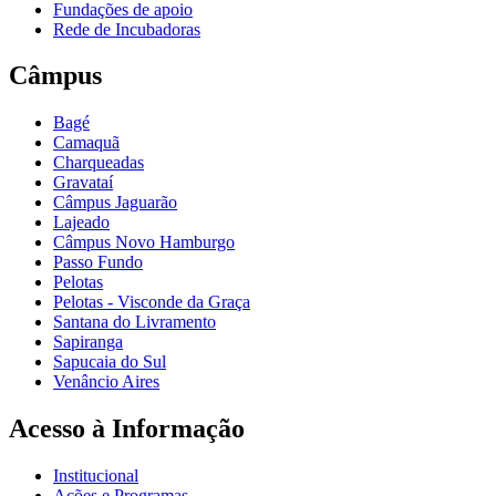
Fundações de apoio
Rede de Incubadoras
Câmpus
Bagé
Camaquã
Charqueadas
Gravataí
Câmpus Jaguarão
Lajeado
Câmpus Novo Hamburgo
Passo Fundo
Pelotas
Pelotas - Visconde da Graça
Santana do Livramento
Sapiranga
Sapucaia do Sul
Venâncio Aires
Acesso à Informação
Institucional
Ações e Programas