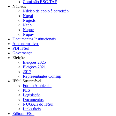
Comissão RSC-TAE
Núcleos
Núcleo de apoio à correição
Nugai
Nugeds
Neabi
Napne
Nupav
Documentos Institucionais
Atos normativos
PDI IFSul
Governança
Eleições
Eleições 2025
Eleições 2021
2017
Representantes Consup
IFSul Sustentável
Fórum Ambiental
PLS
Legislação
Documentos
NUGAIs do IFSul
Links úteis
Editora IFSul