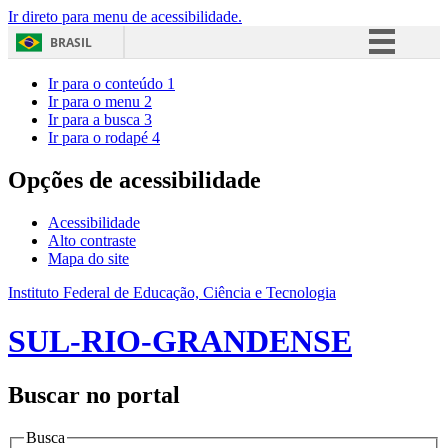
Ir direto para menu de acessibilidade.
BRASIL
Simplifique!
Ir para o conteúdo
1
Ir para o menu
2
Comunica BR
Ir para a busca
3
Ir para o rodapé
4
Participe
Acesso à informação
Opções de acessibilidade
Legislação
Acessibilidade
Canais
Alto contraste
Mapa do site
Instituto Federal de Educação, Ciência e Tecnologia
SUL-RIO-GRANDENSE
Buscar no portal
Busca