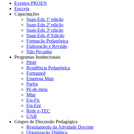
Eventos PROEN
Encceja
Capacitações
Suap-Edu 1ª edição
Suap-Edu 2ª edição
Suap-Edu 3ª edição
Suap-Edu 4ª Edição
Formação Pedagógica
Elaboração e Revisão
Nilo Peçanha
Programas Institucionais
Pibid
Residência Pedagógica
Formaped
Emprega Mais
Parfor
Pé-de-meia
Mtur
Eja-Fic
Eja-Ept
Rede e-TEC
UAB
Grupos de Discussão Pedagógica
Regulamento da Atividade Docente
Organização Didática