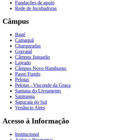
Fundações de apoio
Rede de Incubadoras
Câmpus
Bagé
Camaquã
Charqueadas
Gravataí
Câmpus Jaguarão
Lajeado
Câmpus Novo Hamburgo
Passo Fundo
Pelotas
Pelotas - Visconde da Graça
Santana do Livramento
Sapiranga
Sapucaia do Sul
Venâncio Aires
Acesso à Informação
Institucional
Ações e Programas