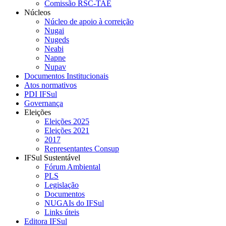
Comissão RSC-TAE
Núcleos
Núcleo de apoio à correição
Nugai
Nugeds
Neabi
Napne
Nupav
Documentos Institucionais
Atos normativos
PDI IFSul
Governança
Eleições
Eleições 2025
Eleições 2021
2017
Representantes Consup
IFSul Sustentável
Fórum Ambiental
PLS
Legislação
Documentos
NUGAIs do IFSul
Links úteis
Editora IFSul