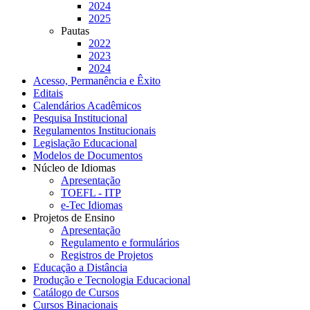
2024
2025
Pautas
2022
2023
2024
Acesso, Permanência e Êxito
Editais
Calendários Acadêmicos
Pesquisa Institucional
Regulamentos Institucionais
Legislação Educacional
Modelos de Documentos
Núcleo de Idiomas
Apresentação
TOEFL - ITP
e-Tec Idiomas
Projetos de Ensino
Apresentação
Regulamento e formulários
Registros de Projetos
Educação a Distância
Produção e Tecnologia Educacional
Catálogo de Cursos
Cursos Binacionais