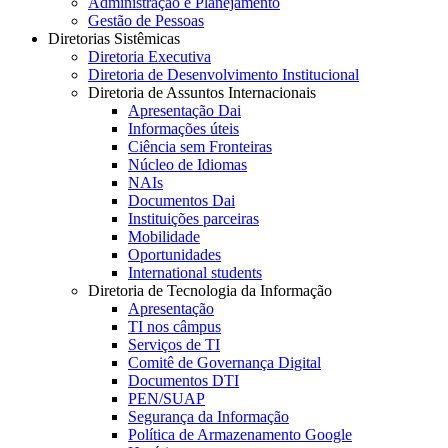
Administração e Planejamento
Gestão de Pessoas
Diretorias Sistêmicas
Diretoria Executiva
Diretoria de Desenvolvimento Institucional
Diretoria de Assuntos Internacionais
Apresentação Dai
Informações úteis
Ciência sem Fronteiras
Núcleo de Idiomas
NAIs
Documentos Dai
Instituições parceiras
Mobilidade
Oportunidades
International students
Diretoria de Tecnologia da Informação
Apresentação
TI nos câmpus
Serviços de TI
Comitê de Governança Digital
Documentos DTI
PEN/SUAP
Segurança da Informação
Política de Armazenamento Google