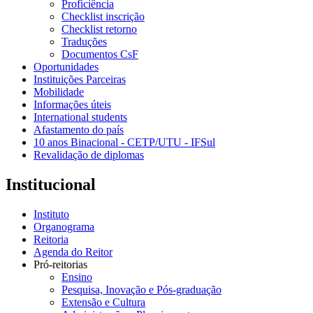
Proficiência
Checklist inscrição
Checklist retorno
Traduções
Documentos CsF
Oportunidades
Instituições Parceiras
Mobilidade
Informações úteis
International students
Afastamento do país
10 anos Binacional - CETP/UTU - IFSul
Revalidação de diplomas
Institucional
Instituto
Organograma
Reitoria
Agenda do Reitor
Pró-reitorias
Ensino
Pesquisa, Inovação e Pós-graduação
Extensão e Cultura