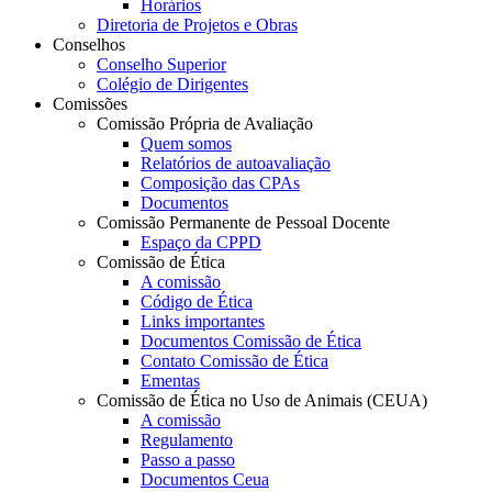
Horários
Diretoria de Projetos e Obras
Conselhos
Conselho Superior
Colégio de Dirigentes
Comissões
Comissão Própria de Avaliação
Quem somos
Relatórios de autoavaliação
Composição das CPAs
Documentos
Comissão Permanente de Pessoal Docente
Espaço da CPPD
Comissão de Ética
A comissão
Código de Ética
Links importantes
Documentos Comissão de Ética
Contato Comissão de Ética
Ementas
Comissão de Ética no Uso de Animais (CEUA)
A comissão
Regulamento
Passo a passo
Documentos Ceua