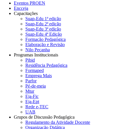
Eventos PROEN
Encceja
Capacitações
Suap-Edu 1ª edição
Suap-Edu 2ª edição
Suap-Edu 3ª edição
Suap-Edu 4ª Edição
Formação Pedagógica
Elaboração e Revisão
Nilo Peçanha
Programas Institucionais
Pibid
Residência Pedagógica
Formaped
Emprega Mais
Parfor
Pé-de-meia
Mtur
Eja-Fic
Eja-Ept
Rede e-TEC
UAB
Grupos de Discussão Pedagógica
Regulamento da Atividade Docente
Organização Didática