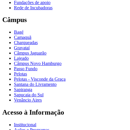
Fundações de apoio
Rede de Incubadoras
Câmpus
Bagé
Camaquã
Charqueadas
Gravataí
Câmpus Jaguarão
Lajeado
Câmpus Novo Hamburgo
Passo Fundo
Pelotas
Pelotas - Visconde da Graça
Santana do Livramento
Sapiranga
Sapucaia do Sul
Venâncio Aires
Acesso à Informação
Institucional
Ações e Programas