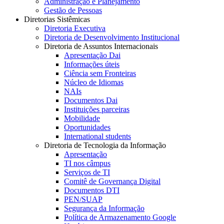
Administração e Planejamento
Gestão de Pessoas
Diretorias Sistêmicas
Diretoria Executiva
Diretoria de Desenvolvimento Institucional
Diretoria de Assuntos Internacionais
Apresentação Dai
Informações úteis
Ciência sem Fronteiras
Núcleo de Idiomas
NAIs
Documentos Dai
Instituições parceiras
Mobilidade
Oportunidades
International students
Diretoria de Tecnologia da Informação
Apresentação
TI nos câmpus
Serviços de TI
Comitê de Governança Digital
Documentos DTI
PEN/SUAP
Segurança da Informação
Política de Armazenamento Google