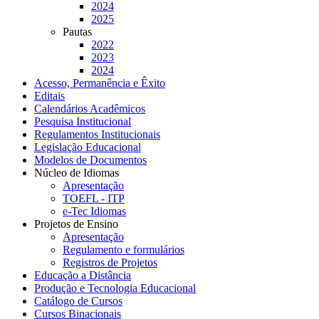
2024
2025
Pautas
2022
2023
2024
Acesso, Permanência e Êxito
Editais
Calendários Acadêmicos
Pesquisa Institucional
Regulamentos Institucionais
Legislação Educacional
Modelos de Documentos
Núcleo de Idiomas
Apresentação
TOEFL - ITP
e-Tec Idiomas
Projetos de Ensino
Apresentação
Regulamento e formulários
Registros de Projetos
Educação a Distância
Produção e Tecnologia Educacional
Catálogo de Cursos
Cursos Binacionais