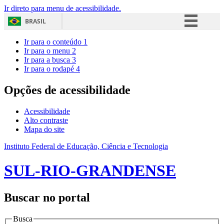
Ir direto para menu de acessibilidade.
BRASIL
Simplifique!
Ir para o conteúdo
1
Ir para o menu
2
Comunica BR
Ir para a busca
3
Ir para o rodapé
4
Participe
Acesso à informação
Opções de acessibilidade
Legislação
Acessibilidade
Canais
Alto contraste
Mapa do site
Instituto Federal de Educação, Ciência e Tecnologia
SUL-RIO-GRANDENSE
Buscar no portal
Busca