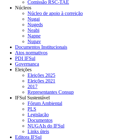
Comissão RSC-TAE
Núcleos
Núcleo de apoio à correição
Nugai
Nugeds
Neabi
Napne
Nupav
Documentos Institucionais
Atos normativos
PDI IFSul
Governança
Eleições
Eleições 2025
Eleições 2021
2017
Representantes Consup
IFSul Sustentável
Fórum Ambiental
PLS
Legislação
Documentos
NUGAIs do IFSul
Links úteis
Editora IFSul