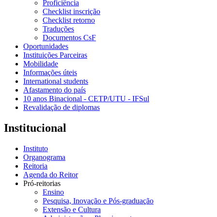
Proficiência
Checklist inscrição
Checklist retorno
Traduções
Documentos CsF
Oportunidades
Instituições Parceiras
Mobilidade
Informações úteis
International students
Afastamento do país
10 anos Binacional - CETP/UTU - IFSul
Revalidação de diplomas
Institucional
Instituto
Organograma
Reitoria
Agenda do Reitor
Pró-reitorias
Ensino
Pesquisa, Inovação e Pós-graduação
Extensão e Cultura