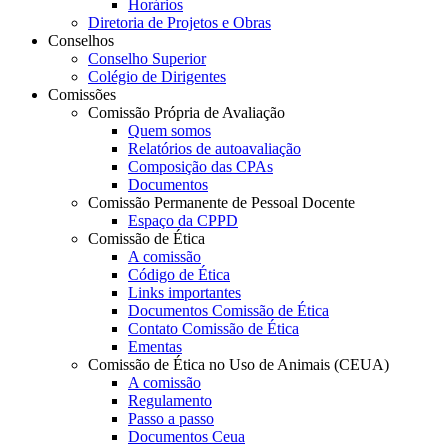
Horários
Diretoria de Projetos e Obras
Conselhos
Conselho Superior
Colégio de Dirigentes
Comissões
Comissão Própria de Avaliação
Quem somos
Relatórios de autoavaliação
Composição das CPAs
Documentos
Comissão Permanente de Pessoal Docente
Espaço da CPPD
Comissão de Ética
A comissão
Código de Ética
Links importantes
Documentos Comissão de Ética
Contato Comissão de Ética
Ementas
Comissão de Ética no Uso de Animais (CEUA)
A comissão
Regulamento
Passo a passo
Documentos Ceua