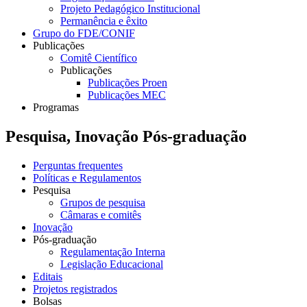
Projeto Pedagógico Institucional
Permanência e êxito
Grupo do FDE/CONIF
Publicações
Comitê Científico
Publicações
Publicações Proen
Publicações MEC
Programas
Pesquisa, Inovação Pós-graduação
Perguntas frequentes
Políticas e Regulamentos
Pesquisa
Grupos de pesquisa
Câmaras e comitês
Inovação
Pós-graduação
Regulamentação Interna
Legislação Educacional
Editais
Projetos registrados
Bolsas