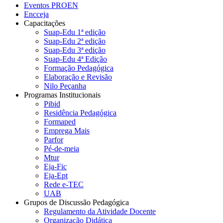
Eventos PROEN
Encceja
Capacitações
Suap-Edu 1ª edição
Suap-Edu 2ª edição
Suap-Edu 3ª edição
Suap-Edu 4ª Edição
Formação Pedagógica
Elaboração e Revisão
Nilo Peçanha
Programas Institucionais
Pibid
Residência Pedagógica
Formaped
Emprega Mais
Parfor
Pé-de-meia
Mtur
Eja-Fic
Eja-Ept
Rede e-TEC
UAB
Grupos de Discussão Pedagógica
Regulamento da Atividade Docente
Organização Didática