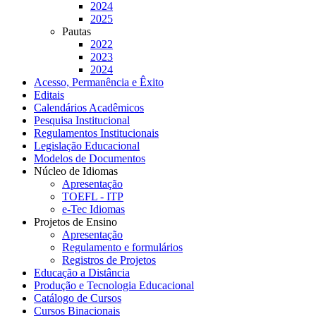
2024
2025
Pautas
2022
2023
2024
Acesso, Permanência e Êxito
Editais
Calendários Acadêmicos
Pesquisa Institucional
Regulamentos Institucionais
Legislação Educacional
Modelos de Documentos
Núcleo de Idiomas
Apresentação
TOEFL - ITP
e-Tec Idiomas
Projetos de Ensino
Apresentação
Regulamento e formulários
Registros de Projetos
Educação a Distância
Produção e Tecnologia Educacional
Catálogo de Cursos
Cursos Binacionais