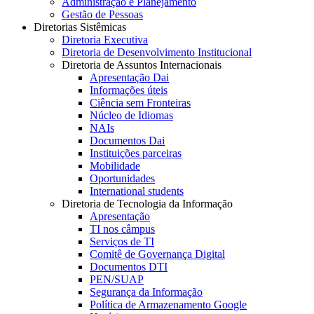
Administração e Planejamento
Gestão de Pessoas
Diretorias Sistêmicas
Diretoria Executiva
Diretoria de Desenvolvimento Institucional
Diretoria de Assuntos Internacionais
Apresentação Dai
Informações úteis
Ciência sem Fronteiras
Núcleo de Idiomas
NAIs
Documentos Dai
Instituições parceiras
Mobilidade
Oportunidades
International students
Diretoria de Tecnologia da Informação
Apresentação
TI nos câmpus
Serviços de TI
Comitê de Governança Digital
Documentos DTI
PEN/SUAP
Segurança da Informação
Política de Armazenamento Google