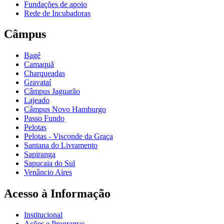
Fundações de apoio
Rede de Incubadoras
Câmpus
Bagé
Camaquã
Charqueadas
Gravataí
Câmpus Jaguarão
Lajeado
Câmpus Novo Hamburgo
Passo Fundo
Pelotas
Pelotas - Visconde da Graça
Santana do Livramento
Sapiranga
Sapucaia do Sul
Venâncio Aires
Acesso à Informação
Institucional
Ações e Programas