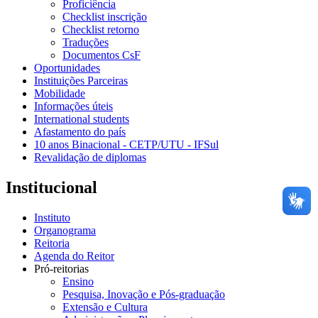
Proficiência
Checklist inscrição
Checklist retorno
Traduções
Documentos CsF
Oportunidades
Instituições Parceiras
Mobilidade
Informações úteis
International students
Afastamento do país
10 anos Binacional - CETP/UTU - IFSul
Revalidação de diplomas
Institucional
Instituto
Organograma
Reitoria
Agenda do Reitor
Pró-reitorias
Ensino
Pesquisa, Inovação e Pós-graduação
Extensão e Cultura