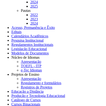
2024
2025
Pautas
2022
2023
2024
Acesso, Permanência e Êxito
Editais
Calendários Acadêmicos
Pesquisa Institucional
Regulamentos Institucionais
Legislação Educacional
Modelos de Documentos
Núcleo de Idiomas
Apresentação
TOEFL - ITP
e-Tec Idiomas
Projetos de Ensino
Apresentação
Regulamento e formulários
Registros de Projetos
Educação a Distância
Produção e Tecnologia Educacional
Catálogo de Cursos
Cursos Binacionais