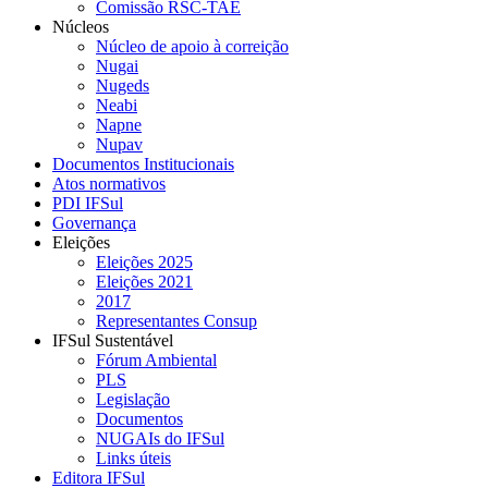
Comissão RSC-TAE
Núcleos
Núcleo de apoio à correição
Nugai
Nugeds
Neabi
Napne
Nupav
Documentos Institucionais
Atos normativos
PDI IFSul
Governança
Eleições
Eleições 2025
Eleições 2021
2017
Representantes Consup
IFSul Sustentável
Fórum Ambiental
PLS
Legislação
Documentos
NUGAIs do IFSul
Links úteis
Editora IFSul