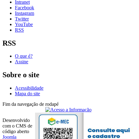
Intranet
Facebook
Instagram
Twitter
YouTube
RSS
RSS
O que é?
Assine
Sobre o site
Acessibilidade
Mapa do site
Fim da navegação de rodapé
Desenvolvido
com o CMS de
código aberto
Joomla