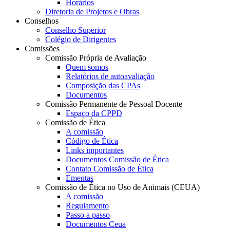
Horários
Diretoria de Projetos e Obras
Conselhos
Conselho Superior
Colégio de Dirigentes
Comissões
Comissão Própria de Avaliação
Quem somos
Relatórios de autoavaliação
Composição das CPAs
Documentos
Comissão Permanente de Pessoal Docente
Espaço da CPPD
Comissão de Ética
A comissão
Código de Ética
Links importantes
Documentos Comissão de Ética
Contato Comissão de Ética
Ementas
Comissão de Ética no Uso de Animais (CEUA)
A comissão
Regulamento
Passo a passo
Documentos Ceua