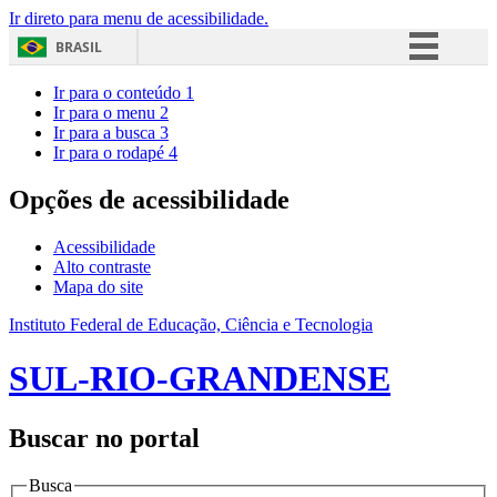
Ir direto para menu de acessibilidade.
BRASIL
Simplifique!
Ir para o conteúdo
1
Ir para o menu
2
Comunica BR
Ir para a busca
3
Ir para o rodapé
4
Participe
Acesso à informação
Opções de acessibilidade
Legislação
Acessibilidade
Canais
Alto contraste
Mapa do site
Instituto Federal de Educação, Ciência e Tecnologia
SUL-RIO-GRANDENSE
Buscar no portal
Busca