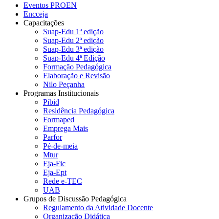
Eventos PROEN
Encceja
Capacitações
Suap-Edu 1ª edição
Suap-Edu 2ª edição
Suap-Edu 3ª edição
Suap-Edu 4ª Edição
Formação Pedagógica
Elaboração e Revisão
Nilo Peçanha
Programas Institucionais
Pibid
Residência Pedagógica
Formaped
Emprega Mais
Parfor
Pé-de-meia
Mtur
Eja-Fic
Eja-Ept
Rede e-TEC
UAB
Grupos de Discussão Pedagógica
Regulamento da Atividade Docente
Organização Didática