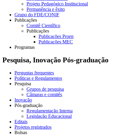
Projeto Pedagógico Institucional
Permanência e êxito
Grupo do FDE/CONIF
Publicações
Comitê Científico
Publicações
Publicações Proen
Publicações MEC
Programas
Pesquisa, Inovação Pós-graduação
Perguntas frequentes
Políticas e Regulamentos
Pesquisa
Grupos de pesquisa
Câmaras e comitês
Inovação
Pós-graduação
Regulamentação Interna
Legislação Educacional
Editais
Projetos registrados
Bolsas