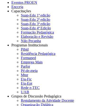
Eventos PROEN
Encceja
Capacitações
Suap-Edu 1ª edição
Suap-Edu 2ª edição
Suap-Edu 3ª edição
Suap-Edu 4ª Edição
Formação Pedagógica
Elaboração e Revisão
Nilo Peçanha
Programas Institucionais
Pibid
Residência Pedagógica
Formaped
Emprega Mais
Parfor
Pé-de-meia
Mtur
Eja-Fic
Eja-Ept
Rede e-TEC
UAB
Grupos de Discussão Pedagógica
Regulamento da Atividade Docente
Organização Didática