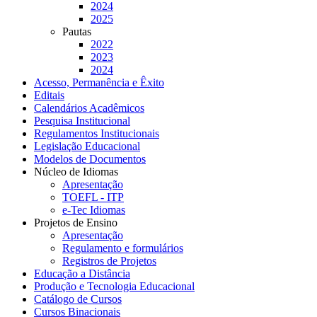
2024
2025
Pautas
2022
2023
2024
Acesso, Permanência e Êxito
Editais
Calendários Acadêmicos
Pesquisa Institucional
Regulamentos Institucionais
Legislação Educacional
Modelos de Documentos
Núcleo de Idiomas
Apresentação
TOEFL - ITP
e-Tec Idiomas
Projetos de Ensino
Apresentação
Regulamento e formulários
Registros de Projetos
Educação a Distância
Produção e Tecnologia Educacional
Catálogo de Cursos
Cursos Binacionais