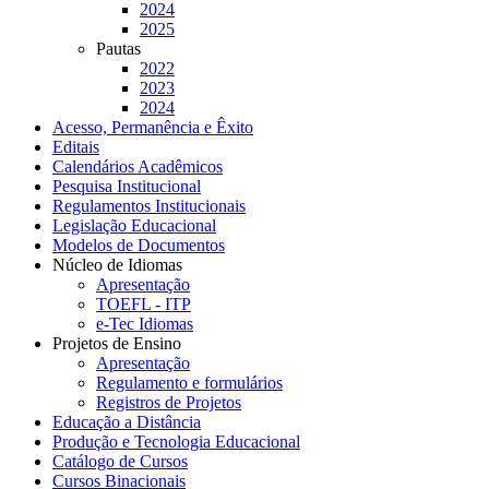
2024
2025
Pautas
2022
2023
2024
Acesso, Permanência e Êxito
Editais
Calendários Acadêmicos
Pesquisa Institucional
Regulamentos Institucionais
Legislação Educacional
Modelos de Documentos
Núcleo de Idiomas
Apresentação
TOEFL - ITP
e-Tec Idiomas
Projetos de Ensino
Apresentação
Regulamento e formulários
Registros de Projetos
Educação a Distância
Produção e Tecnologia Educacional
Catálogo de Cursos
Cursos Binacionais