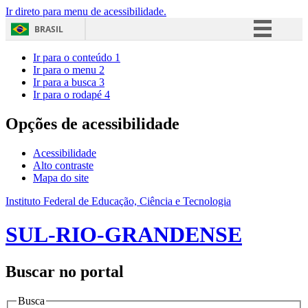
Ir direto para menu de acessibilidade.
BRASIL
Simplifique!
Ir para o conteúdo
1
Ir para o menu
2
Comunica BR
Ir para a busca
3
Ir para o rodapé
4
Participe
Acesso à informação
Opções de acessibilidade
Legislação
Acessibilidade
Canais
Alto contraste
Mapa do site
Instituto Federal de Educação, Ciência e Tecnologia
SUL-RIO-GRANDENSE
Buscar no portal
Busca