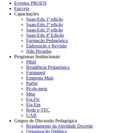
Eventos PROEN
Encceja
Capacitações
Suap-Edu 1ª edição
Suap-Edu 2ª edição
Suap-Edu 3ª edição
Suap-Edu 4ª Edição
Formação Pedagógica
Elaboração e Revisão
Nilo Peçanha
Programas Institucionais
Pibid
Residência Pedagógica
Formaped
Emprega Mais
Parfor
Pé-de-meia
Mtur
Eja-Fic
Eja-Ept
Rede e-TEC
UAB
Grupos de Discussão Pedagógica
Regulamento da Atividade Docente
Organização Didática