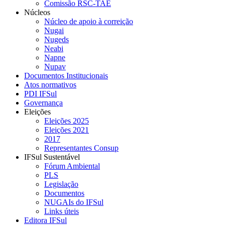
Comissão RSC-TAE
Núcleos
Núcleo de apoio à correição
Nugai
Nugeds
Neabi
Napne
Nupav
Documentos Institucionais
Atos normativos
PDI IFSul
Governança
Eleições
Eleições 2025
Eleições 2021
2017
Representantes Consup
IFSul Sustentável
Fórum Ambiental
PLS
Legislação
Documentos
NUGAIs do IFSul
Links úteis
Editora IFSul