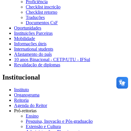
Proficiência
Checklist inscrição
Checklist retorno
Traduções
Documentos CsF
Oportunidades
Instituições Parceiras
Mobilidade
Informações úteis
International students
Afastamento do país
10 anos Binacional - CETP/UTU - IFSul
Revalidação de diplomas
Institucional
Instituto
Organograma
Reitoria
Agenda do Reitor
Pró-reitorias
Ensino
Pesquisa, Inovação e Pós-graduação
Extensão e Cultura