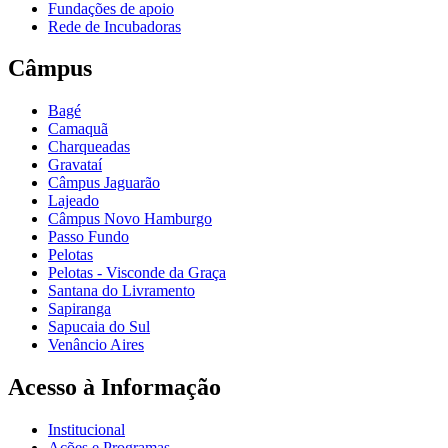
Fundações de apoio
Rede de Incubadoras
Câmpus
Bagé
Camaquã
Charqueadas
Gravataí
Câmpus Jaguarão
Lajeado
Câmpus Novo Hamburgo
Passo Fundo
Pelotas
Pelotas - Visconde da Graça
Santana do Livramento
Sapiranga
Sapucaia do Sul
Venâncio Aires
Acesso à Informação
Institucional
Ações e Programas