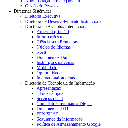
Administração e Planejamento
Gestão de Pessoas
Diretorias Sistêmicas
Diretoria Executiva
Diretoria de Desenvolvimento Institucional
Diretoria de Assuntos Internacionais
Apresentação Dai
Informações úteis
Ciência sem Fronteiras
Núcleo de Idiomas
NAIs
Documentos Dai
Instituições parceiras
Mobilidade
Oportunidades
International students
Diretoria de Tecnologia da Informação
Apresentação
TI nos câmpus
Serviços de TI
Comitê de Governança Digital
Documentos DTI
PEN/SUAP
Segurança da Informação
Política de Armazenamento Google