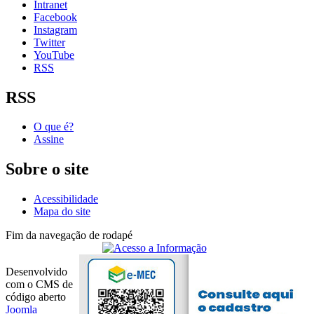
Intranet
Facebook
Instagram
Twitter
YouTube
RSS
RSS
O que é?
Assine
Sobre o site
Acessibilidade
Mapa do site
Fim da navegação de rodapé
Desenvolvido
com o CMS de
código aberto
Joomla