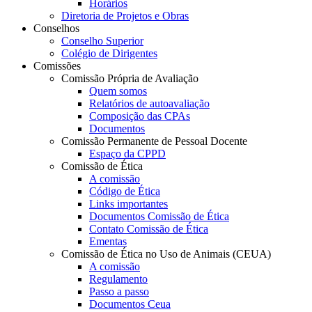
Horários
Diretoria de Projetos e Obras
Conselhos
Conselho Superior
Colégio de Dirigentes
Comissões
Comissão Própria de Avaliação
Quem somos
Relatórios de autoavaliação
Composição das CPAs
Documentos
Comissão Permanente de Pessoal Docente
Espaço da CPPD
Comissão de Ética
A comissão
Código de Ética
Links importantes
Documentos Comissão de Ética
Contato Comissão de Ética
Ementas
Comissão de Ética no Uso de Animais (CEUA)
A comissão
Regulamento
Passo a passo
Documentos Ceua