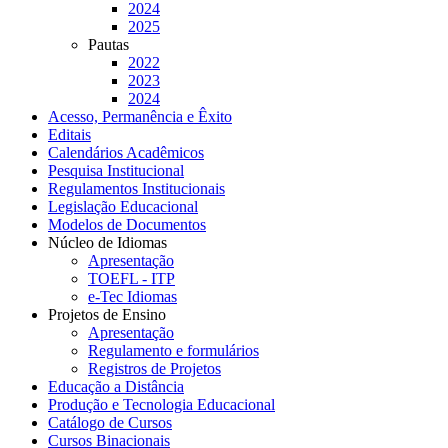
2024
2025
Pautas
2022
2023
2024
Acesso, Permanência e Êxito
Editais
Calendários Acadêmicos
Pesquisa Institucional
Regulamentos Institucionais
Legislação Educacional
Modelos de Documentos
Núcleo de Idiomas
Apresentação
TOEFL - ITP
e-Tec Idiomas
Projetos de Ensino
Apresentação
Regulamento e formulários
Registros de Projetos
Educação a Distância
Produção e Tecnologia Educacional
Catálogo de Cursos
Cursos Binacionais