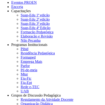
Eventos PROEN
Encceja
Capacitações
Suap-Edu 1ª edição
Suap-Edu 2ª edição
Suap-Edu 3ª edição
Suap-Edu 4ª Edição
Formação Pedagógica
Elaboração e Revisão
Nilo Peçanha
Programas Institucionais
Pibid
Residência Pedagógica
Formaped
Emprega Mais
Parfor
Pé-de-meia
Mtur
Eja-Fic
Eja-Ept
Rede e-TEC
UAB
Grupos de Discussão Pedagógica
Regulamento da Atividade Docente
Organização Didática