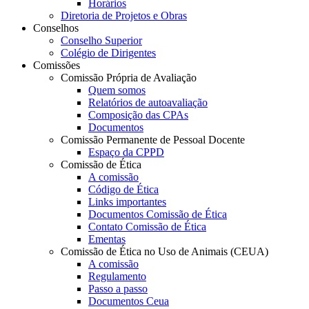
Horários
Diretoria de Projetos e Obras
Conselhos
Conselho Superior
Colégio de Dirigentes
Comissões
Comissão Própria de Avaliação
Quem somos
Relatórios de autoavaliação
Composição das CPAs
Documentos
Comissão Permanente de Pessoal Docente
Espaço da CPPD
Comissão de Ética
A comissão
Código de Ética
Links importantes
Documentos Comissão de Ética
Contato Comissão de Ética
Ementas
Comissão de Ética no Uso de Animais (CEUA)
A comissão
Regulamento
Passo a passo
Documentos Ceua