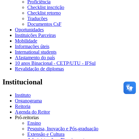
Proficiência
Checklist inscrição
Checklist retorno
Traduções
Documentos CsF
Oportunidades
Instituições Parceiras
Mobilidade
Informações úteis
International students
Afastamento do país
10 anos Binacional - CETP/UTU - IFSul
Revalidação de diplomas
Institucional
Instituto
Organograma
Reitoria
Agenda do Reitor
Pró-reitorias
Ensino
Pesquisa, Inovação e Pós-graduação
Extensão e Cultura