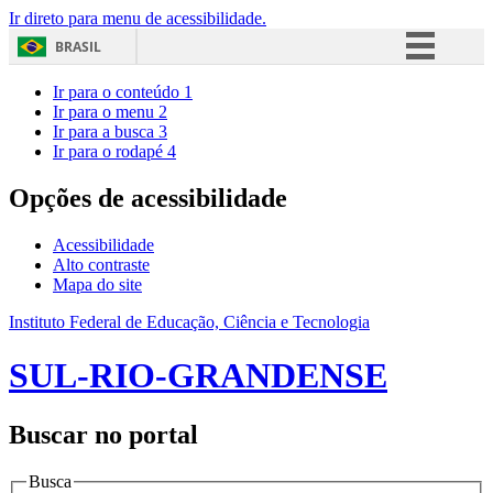
Ir direto para menu de acessibilidade.
BRASIL
Simplifique!
Ir para o conteúdo
1
Ir para o menu
2
Comunica BR
Ir para a busca
3
Ir para o rodapé
4
Participe
Acesso à informação
Opções de acessibilidade
Legislação
Acessibilidade
Canais
Alto contraste
Mapa do site
Instituto Federal de Educação, Ciência e Tecnologia
SUL-RIO-GRANDENSE
Buscar no portal
Busca