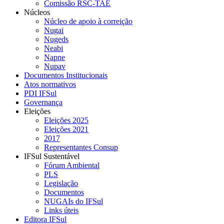
Comissão RSC-TAE
Núcleos
Núcleo de apoio à correição
Nugai
Nugeds
Neabi
Napne
Nupav
Documentos Institucionais
Atos normativos
PDI IFSul
Governança
Eleições
Eleições 2025
Eleições 2021
2017
Representantes Consup
IFSul Sustentável
Fórum Ambiental
PLS
Legislação
Documentos
NUGAIs do IFSul
Links úteis
Editora IFSul