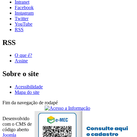
Intranet
Facebook
Instagram
Twitter
YouTube
RSS
RSS
O que é?
Assine
Sobre o site
Acessibilidade
Mapa do site
Fim da navegação de rodapé
Desenvolvido
com o CMS de
código aberto
Joomla