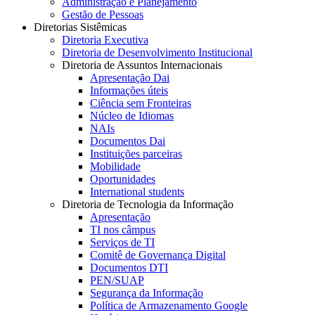
Administração e Planejamento
Gestão de Pessoas
Diretorias Sistêmicas
Diretoria Executiva
Diretoria de Desenvolvimento Institucional
Diretoria de Assuntos Internacionais
Apresentação Dai
Informações úteis
Ciência sem Fronteiras
Núcleo de Idiomas
NAIs
Documentos Dai
Instituições parceiras
Mobilidade
Oportunidades
International students
Diretoria de Tecnologia da Informação
Apresentação
TI nos câmpus
Serviços de TI
Comitê de Governança Digital
Documentos DTI
PEN/SUAP
Segurança da Informação
Política de Armazenamento Google