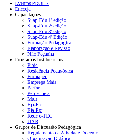
Eventos PROEN
Encceja
Capacitações
Suap-Edu 1ª edição
Suap-Edu 2ª edição
Suap-Edu 3ª edição
Suap-Edu 4ª Edição
Formação Pedagógica
Elaboração e Revisão
Nilo Peçanha
Programas Institucionais
Pibid
Residência Pedagógica
Formaped
Emprega Mais
Parfor
Pé-de-meia
Mtur
Eja-Fic
Eja-Ept
Rede e-TEC
UAB
Grupos de Discussão Pedagógica
Regulamento da Atividade Docente
Organização Didática