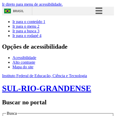
Ir direto para menu de acessibilidade.
BRASIL
Simplifique!
Ir para o conteúdo
1
Ir para o menu
2
Comunica BR
Ir para a busca
3
Ir para o rodapé
4
Participe
Acesso à informação
Opções de acessibilidade
Legislação
Acessibilidade
Canais
Alto contraste
Mapa do site
Instituto Federal de Educação, Ciência e Tecnologia
SUL-RIO-GRANDENSE
Buscar no portal
Busca