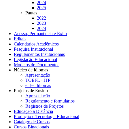
2024
2025
Pautas
2022
2023
2024
Acesso, Permanência e Êxito
Editais
Calendários Acadêmicos
Pesquisa Institucional
Regulamentos Institucionais
Legislação Educacional
Modelos de Documentos
Núcleo de Idiomas
Apresentação
TOEFL - ITP
e-Tec Idiomas
Projetos de Ensino
Apresentação
Regulamento e formulários
Registros de Projetos
Educação a Distância
Produção e Tecnologia Educacional
Catálogo de Cursos
Cursos Binacionais