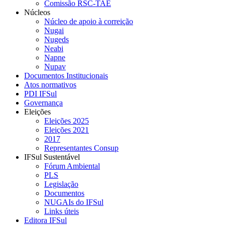
Comissão RSC-TAE
Núcleos
Núcleo de apoio à correição
Nugai
Nugeds
Neabi
Napne
Nupav
Documentos Institucionais
Atos normativos
PDI IFSul
Governança
Eleições
Eleições 2025
Eleições 2021
2017
Representantes Consup
IFSul Sustentável
Fórum Ambiental
PLS
Legislação
Documentos
NUGAIs do IFSul
Links úteis
Editora IFSul