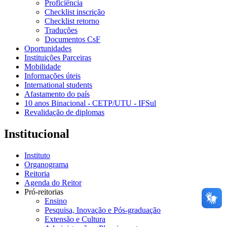
Proficiência
Checklist inscrição
Checklist retorno
Traduções
Documentos CsF
Oportunidades
Instituições Parceiras
Mobilidade
Informações úteis
International students
Afastamento do país
10 anos Binacional - CETP/UTU - IFSul
Revalidação de diplomas
Institucional
Instituto
Organograma
Reitoria
Agenda do Reitor
Pró-reitorias
Ensino
Pesquisa, Inovação e Pós-graduação
Extensão e Cultura