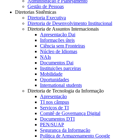
Administração e Planejamento
Gestão de Pessoas
Diretorias Sistêmicas
Diretoria Executiva
Diretoria de Desenvolvimento Institucional
Diretoria de Assuntos Internacionais
Apresentação Dai
Informações úteis
Ciência sem Fronteiras
Núcleo de Idiomas
NAIs
Documentos Dai
Instituições parceiras
Mobilidade
Oportunidades
International students
Diretoria de Tecnologia da Informação
Apresentação
TI nos câmpus
Serviços de TI
Comitê de Governança Digital
Documentos DTI
PEN/SUAP
Segurança da Informação
Política de Armazenamento Google