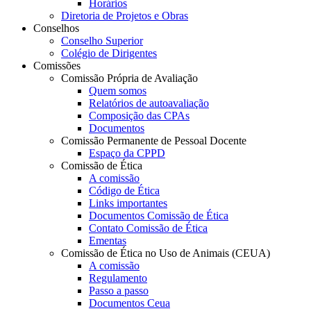
Horários
Diretoria de Projetos e Obras
Conselhos
Conselho Superior
Colégio de Dirigentes
Comissões
Comissão Própria de Avaliação
Quem somos
Relatórios de autoavaliação
Composição das CPAs
Documentos
Comissão Permanente de Pessoal Docente
Espaço da CPPD
Comissão de Ética
A comissão
Código de Ética
Links importantes
Documentos Comissão de Ética
Contato Comissão de Ética
Ementas
Comissão de Ética no Uso de Animais (CEUA)
A comissão
Regulamento
Passo a passo
Documentos Ceua