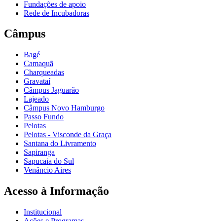
Fundações de apoio
Rede de Incubadoras
Câmpus
Bagé
Camaquã
Charqueadas
Gravataí
Câmpus Jaguarão
Lajeado
Câmpus Novo Hamburgo
Passo Fundo
Pelotas
Pelotas - Visconde da Graça
Santana do Livramento
Sapiranga
Sapucaia do Sul
Venâncio Aires
Acesso à Informação
Institucional
Ações e Programas