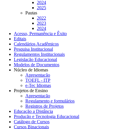
2024
2025
Pautas
2022
2023
2024
Acesso, Permanência e Êxito
Editais
Calendários Acadêmicos
Pesquisa Institucional
Regulamentos Institucionais
Legislação Educacional
Modelos de Documentos
Núcleo de Idiomas
Apresentação
TOEFL - ITP
e-Tec Idiomas
Projetos de Ensino
Apresentação
Regulamento e formulários
Registros de Projetos
Educação a Distância
Produção e Tecnologia Educacional
Catálogo de Cursos
Cursos Binacionais