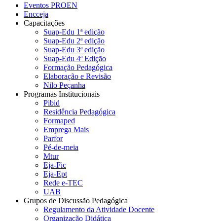
Eventos PROEN
Encceja
Capacitações
Suap-Edu 1ª edição
Suap-Edu 2ª edição
Suap-Edu 3ª edição
Suap-Edu 4ª Edição
Formação Pedagógica
Elaboração e Revisão
Nilo Peçanha
Programas Institucionais
Pibid
Residência Pedagógica
Formaped
Emprega Mais
Parfor
Pé-de-meia
Mtur
Eja-Fic
Eja-Ept
Rede e-TEC
UAB
Grupos de Discussão Pedagógica
Regulamento da Atividade Docente
Organização Didática