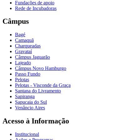
Fundações de apoio
Rede de Incubadoras
Câmpus
Bagé
Camaquã
Charqueadas
Gravataí
Câmpus Jaguarão
Lajeado
Câmpus Novo Hamburgo
Passo Fundo
Pelotas
Pelotas - Visconde da Graça
Santana do Livramento
Sapiranga
Sapucaia do Sul
Venâncio Aires
Acesso à Informação
Institucional
Ações e Programas