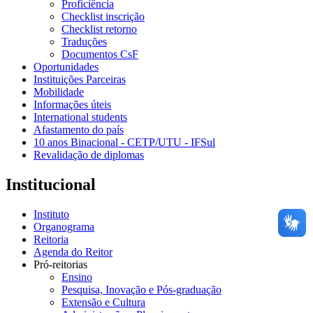
Proficiência
Checklist inscrição
Checklist retorno
Traduções
Documentos CsF
Oportunidades
Instituições Parceiras
Mobilidade
Informações úteis
International students
Afastamento do país
10 anos Binacional - CETP/UTU - IFSul
Revalidação de diplomas
Institucional
Instituto
Organograma
Reitoria
Agenda do Reitor
Pró-reitorias
Ensino
Pesquisa, Inovação e Pós-graduação
Extensão e Cultura