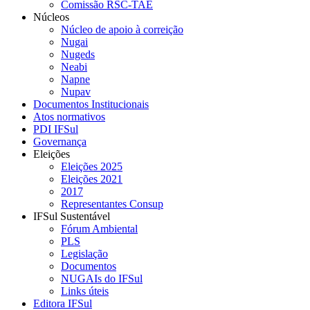
Comissão RSC-TAE
Núcleos
Núcleo de apoio à correição
Nugai
Nugeds
Neabi
Napne
Nupav
Documentos Institucionais
Atos normativos
PDI IFSul
Governança
Eleições
Eleições 2025
Eleições 2021
2017
Representantes Consup
IFSul Sustentável
Fórum Ambiental
PLS
Legislação
Documentos
NUGAIs do IFSul
Links úteis
Editora IFSul