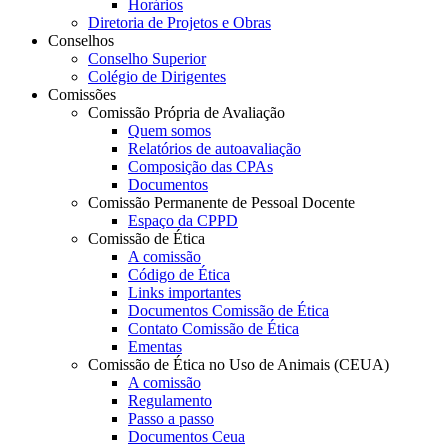
Horários
Diretoria de Projetos e Obras
Conselhos
Conselho Superior
Colégio de Dirigentes
Comissões
Comissão Própria de Avaliação
Quem somos
Relatórios de autoavaliação
Composição das CPAs
Documentos
Comissão Permanente de Pessoal Docente
Espaço da CPPD
Comissão de Ética
A comissão
Código de Ética
Links importantes
Documentos Comissão de Ética
Contato Comissão de Ética
Ementas
Comissão de Ética no Uso de Animais (CEUA)
A comissão
Regulamento
Passo a passo
Documentos Ceua