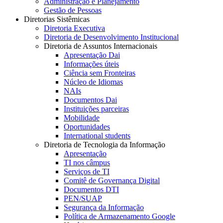
Administração e Planejamento
Gestão de Pessoas
Diretorias Sistêmicas
Diretoria Executiva
Diretoria de Desenvolvimento Institucional
Diretoria de Assuntos Internacionais
Apresentação Dai
Informações úteis
Ciência sem Fronteiras
Núcleo de Idiomas
NAIs
Documentos Dai
Instituições parceiras
Mobilidade
Oportunidades
International students
Diretoria de Tecnologia da Informação
Apresentação
TI nos câmpus
Serviços de TI
Comitê de Governança Digital
Documentos DTI
PEN/SUAP
Segurança da Informação
Política de Armazenamento Google