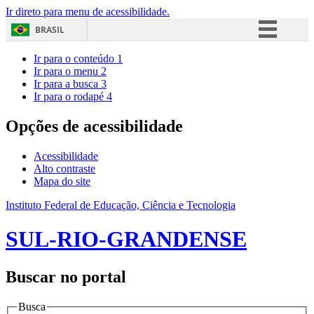
Ir direto para menu de acessibilidade.
BRASIL
Simplifique!
Ir para o conteúdo
1
Ir para o menu
2
Comunica BR
Ir para a busca
3
Ir para o rodapé
4
Participe
Acesso à informação
Opções de acessibilidade
Legislação
Acessibilidade
Canais
Alto contraste
Mapa do site
Instituto Federal de Educação, Ciência e Tecnologia
SUL-RIO-GRANDENSE
Buscar no portal
Busca