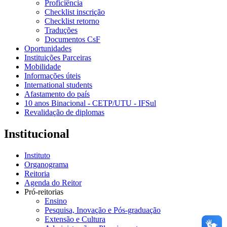
Proficiência
Checklist inscrição
Checklist retorno
Traduções
Documentos CsF
Oportunidades
Instituições Parceiras
Mobilidade
Informações úteis
International students
Afastamento do país
10 anos Binacional - CETP/UTU - IFSul
Revalidação de diplomas
Institucional
Instituto
Organograma
Reitoria
Agenda do Reitor
Pró-reitorias
Ensino
Pesquisa, Inovação e Pós-graduação
Extensão e Cultura