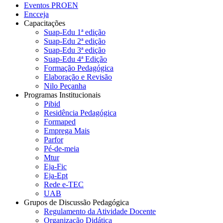
Eventos PROEN
Encceja
Capacitações
Suap-Edu 1ª edição
Suap-Edu 2ª edição
Suap-Edu 3ª edição
Suap-Edu 4ª Edição
Formação Pedagógica
Elaboração e Revisão
Nilo Peçanha
Programas Institucionais
Pibid
Residência Pedagógica
Formaped
Emprega Mais
Parfor
Pé-de-meia
Mtur
Eja-Fic
Eja-Ept
Rede e-TEC
UAB
Grupos de Discussão Pedagógica
Regulamento da Atividade Docente
Organização Didática