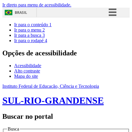
Ir direto para menu de acessibilidade.
BRASIL
Simplifique!
Ir para o conteúdo
1
Ir para o menu
2
Comunica BR
Ir para a busca
3
Ir para o rodapé
4
Participe
Acesso à informação
Opções de acessibilidade
Legislação
Acessibilidade
Canais
Alto contraste
Mapa do site
Instituto Federal de Educação, Ciência e Tecnologia
SUL-RIO-GRANDENSE
Buscar no portal
Busca