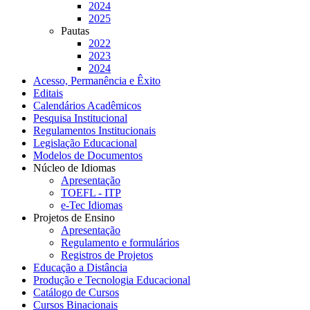
2024
2025
Pautas
2022
2023
2024
Acesso, Permanência e Êxito
Editais
Calendários Acadêmicos
Pesquisa Institucional
Regulamentos Institucionais
Legislação Educacional
Modelos de Documentos
Núcleo de Idiomas
Apresentação
TOEFL - ITP
e-Tec Idiomas
Projetos de Ensino
Apresentação
Regulamento e formulários
Registros de Projetos
Educação a Distância
Produção e Tecnologia Educacional
Catálogo de Cursos
Cursos Binacionais