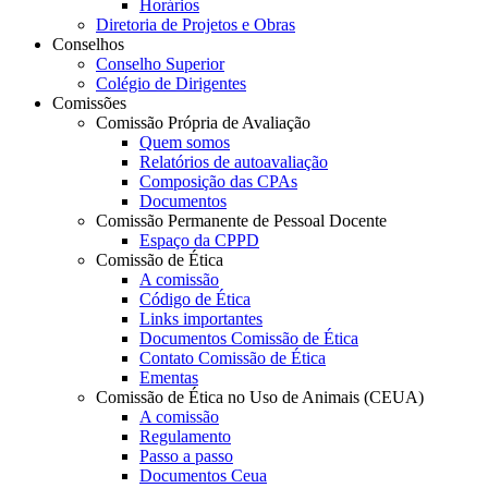
Horários
Diretoria de Projetos e Obras
Conselhos
Conselho Superior
Colégio de Dirigentes
Comissões
Comissão Própria de Avaliação
Quem somos
Relatórios de autoavaliação
Composição das CPAs
Documentos
Comissão Permanente de Pessoal Docente
Espaço da CPPD
Comissão de Ética
A comissão
Código de Ética
Links importantes
Documentos Comissão de Ética
Contato Comissão de Ética
Ementas
Comissão de Ética no Uso de Animais (CEUA)
A comissão
Regulamento
Passo a passo
Documentos Ceua