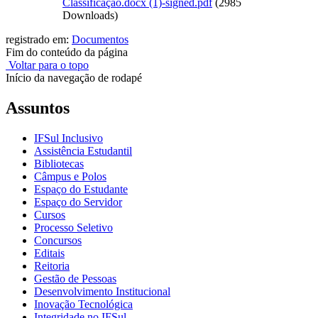
Classificação.docx (1)-signed.pdf
(2985
Downloads)
registrado em:
Documentos
Fim do conteúdo da página
Voltar para o topo
Início da navegação de rodapé
Assuntos
IFSul Inclusivo
Assistência Estudantil
Bibliotecas
Câmpus e Polos
Espaço do Estudante
Espaço do Servidor
Cursos
Processo Seletivo
Concursos
Editais
Reitoria
Gestão de Pessoas
Desenvolvimento Institucional
Inovação Tecnológica
Integridade no IFSul