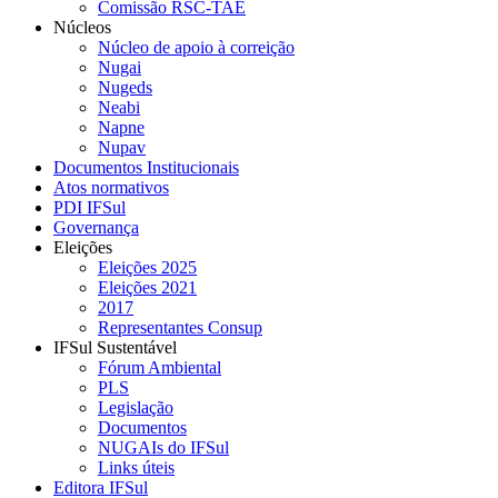
Comissão RSC-TAE
Núcleos
Núcleo de apoio à correição
Nugai
Nugeds
Neabi
Napne
Nupav
Documentos Institucionais
Atos normativos
PDI IFSul
Governança
Eleições
Eleições 2025
Eleições 2021
2017
Representantes Consup
IFSul Sustentável
Fórum Ambiental
PLS
Legislação
Documentos
NUGAIs do IFSul
Links úteis
Editora IFSul