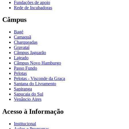
Fundações de apoio
Rede de Incubadoras
Câmpus
Bagé
Camaquã
Charqueadas
Gravataí
Câmpus Jaguarão
Lajeado
Câmpus Novo Hamburgo
Passo Fundo
Pelotas
Pelotas - Visconde da Graça
Santana do Livramento
Sapiranga
Sapucaia do Sul
Venâncio Aires
Acesso à Informação
Institucional
Ações e Programas