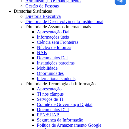
Administração e Planejamento
Gestão de Pessoas
Diretorias Sistêmicas
Diretoria Executiva
Diretoria de Desenvolvimento Institucional
Diretoria de Assuntos Internacionais
Apresentação Dai
Informações úteis
Ciência sem Fronteiras
Núcleo de Idiomas
NAIs
Documentos Dai
Instituições parceiras
Mobilidade
Oportunidades
International students
Diretoria de Tecnologia da Informação
Apresentação
TI nos câmpus
Serviços de TI
Comitê de Governança Digital
Documentos DTI
PEN/SUAP
Segurança da Informação
Política de Armazenamento Google