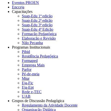
Eventos PROEN
Encceja
Capacitações
Suap-Edu 1ª edição
Suap-Edu 2ª edição
Suap-Edu 3ª edição
Suap-Edu 4ª Edição
Formação Pedagógica
Elaboração e Revisão
Nilo Peçanha
Programas Institucionais
Pibid
Residência Pedagógica
Formaped
Emprega Mais
Parfor
Pé-de-meia
Mtur
Eja-Fic
Eja-Ept
Rede e-TEC
UAB
Grupos de Discussão Pedagógica
Regulamento da Atividade Docente
Organização Didática