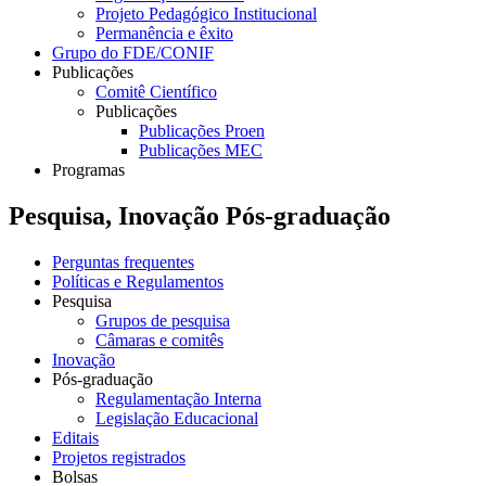
Projeto Pedagógico Institucional
Permanência e êxito
Grupo do FDE/CONIF
Publicações
Comitê Científico
Publicações
Publicações Proen
Publicações MEC
Programas
Pesquisa, Inovação Pós-graduação
Perguntas frequentes
Políticas e Regulamentos
Pesquisa
Grupos de pesquisa
Câmaras e comitês
Inovação
Pós-graduação
Regulamentação Interna
Legislação Educacional
Editais
Projetos registrados
Bolsas