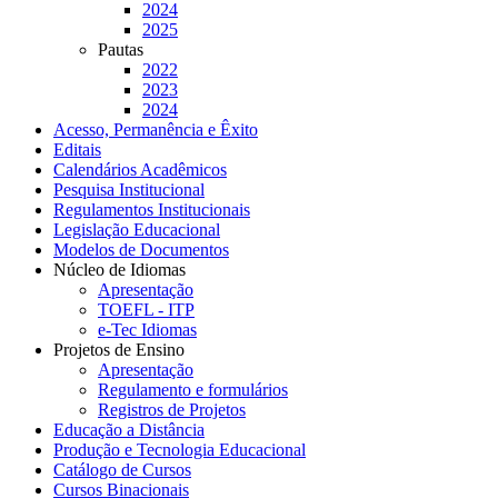
2024
2025
Pautas
2022
2023
2024
Acesso, Permanência e Êxito
Editais
Calendários Acadêmicos
Pesquisa Institucional
Regulamentos Institucionais
Legislação Educacional
Modelos de Documentos
Núcleo de Idiomas
Apresentação
TOEFL - ITP
e-Tec Idiomas
Projetos de Ensino
Apresentação
Regulamento e formulários
Registros de Projetos
Educação a Distância
Produção e Tecnologia Educacional
Catálogo de Cursos
Cursos Binacionais