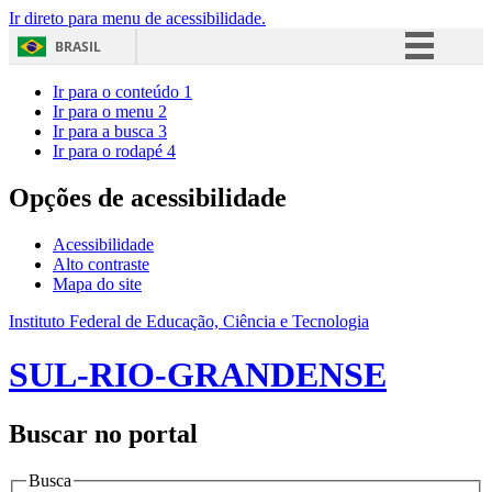
Ir direto para menu de acessibilidade.
BRASIL
Simplifique!
Ir para o conteúdo
1
Ir para o menu
2
Comunica BR
Ir para a busca
3
Ir para o rodapé
4
Participe
Acesso à informação
Opções de acessibilidade
Legislação
Acessibilidade
Canais
Alto contraste
Mapa do site
Instituto Federal de Educação, Ciência e Tecnologia
SUL-RIO-GRANDENSE
Buscar no portal
Busca