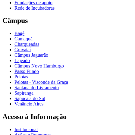
Fundações de apoio
Rede de Incubadoras
Câmpus
Bagé
Camaquã
Charqueadas
Gravataí
Câmpus Jaguarão
Lajeado
Câmpus Novo Hamburgo
Passo Fundo
Pelotas
Pelotas - Visconde da Graça
Santana do Livramento
Sapiranga
Sapucaia do Sul
Venâncio Aires
Acesso à Informação
Institucional
Ações e Programas