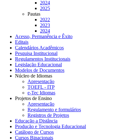
2024
2025
Pautas
2022
2023
2024
Acesso, Permanência e Êxito
Editais
Calendários Acadêmicos
Pesquisa Institucional
Regulamentos Institucionais
Legislação Educacional
Modelos de Documentos
Núcleo de Idiomas
Apresentação
TOEFL - ITP
e-Tec Idiomas
Projetos de Ensino
Apresentação
Regulamento e formulários
Registros de Projetos
Educação a Distância
Produção e Tecnologia Educacional
Catálogo de Cursos
Cursos Binacionais