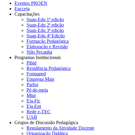
Eventos PROEN
Encceja
Capacitações
Suap-Edu 1ª edição
Suap-Edu 2ª edição
Suap-Edu 3ª edição
Suap-Edu 4ª Edição
Formação Pedagógica
Elaboração e Revisão
Nilo Peçanha
Programas Institucionais
Pibid
Residência Pedagógica
Formaped
Emprega Mais
Parfor
Pé-de-meia
Mtur
Eja-Fic
Eja-Ept
Rede e-TEC
UAB
Grupos de Discussão Pedagógica
Regulamento da Atividade Docente
Organização Didática