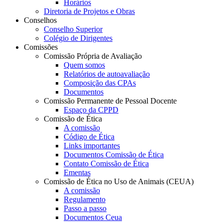
Horários
Diretoria de Projetos e Obras
Conselhos
Conselho Superior
Colégio de Dirigentes
Comissões
Comissão Própria de Avaliação
Quem somos
Relatórios de autoavaliação
Composição das CPAs
Documentos
Comissão Permanente de Pessoal Docente
Espaço da CPPD
Comissão de Ética
A comissão
Código de Ética
Links importantes
Documentos Comissão de Ética
Contato Comissão de Ética
Ementas
Comissão de Ética no Uso de Animais (CEUA)
A comissão
Regulamento
Passo a passo
Documentos Ceua