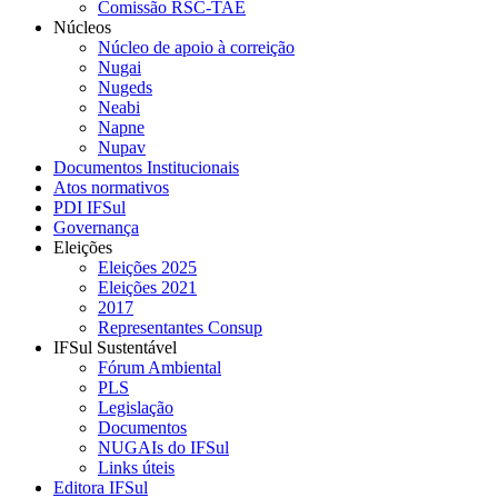
Comissão RSC-TAE
Núcleos
Núcleo de apoio à correição
Nugai
Nugeds
Neabi
Napne
Nupav
Documentos Institucionais
Atos normativos
PDI IFSul
Governança
Eleições
Eleições 2025
Eleições 2021
2017
Representantes Consup
IFSul Sustentável
Fórum Ambiental
PLS
Legislação
Documentos
NUGAIs do IFSul
Links úteis
Editora IFSul