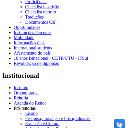
Proficiência
Checklist inscrição
Checklist retorno
Traduções
Documentos CsF
Oportunidades
Instituições Parceiras
Mobilidade
Informações úteis
International students
Afastamento do país
10 anos Binacional - CETP/UTU - IFSul
Revalidação de diplomas
Institucional
Instituto
Organograma
Reitoria
Agenda do Reitor
Pró-reitorias
Ensino
Pesquisa, Inovação e Pós-graduação
Extensão e Cultura