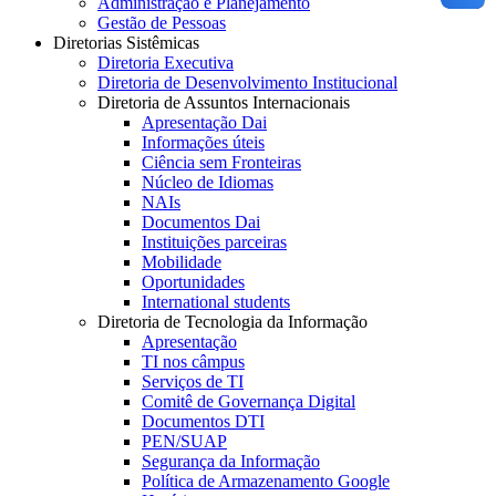
Administração e Planejamento
Gestão de Pessoas
Diretorias Sistêmicas
Diretoria Executiva
Diretoria de Desenvolvimento Institucional
Diretoria de Assuntos Internacionais
Apresentação Dai
Informações úteis
Ciência sem Fronteiras
Núcleo de Idiomas
NAIs
Documentos Dai
Instituições parceiras
Mobilidade
Oportunidades
International students
Diretoria de Tecnologia da Informação
Apresentação
TI nos câmpus
Serviços de TI
Comitê de Governança Digital
Documentos DTI
PEN/SUAP
Segurança da Informação
Política de Armazenamento Google