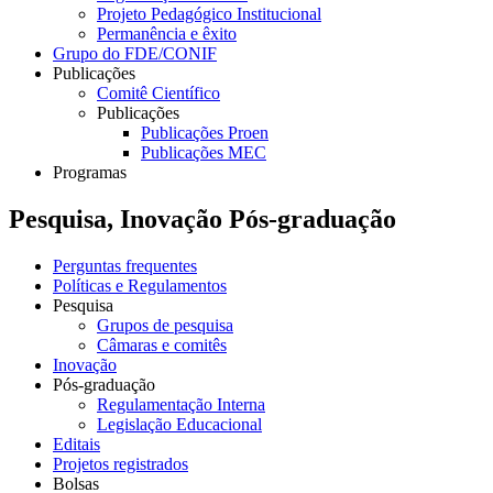
Projeto Pedagógico Institucional
Permanência e êxito
Grupo do FDE/CONIF
Publicações
Comitê Científico
Publicações
Publicações Proen
Publicações MEC
Programas
Pesquisa, Inovação Pós-graduação
Perguntas frequentes
Políticas e Regulamentos
Pesquisa
Grupos de pesquisa
Câmaras e comitês
Inovação
Pós-graduação
Regulamentação Interna
Legislação Educacional
Editais
Projetos registrados
Bolsas