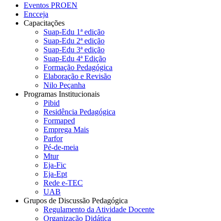
Eventos PROEN
Encceja
Capacitações
Suap-Edu 1ª edição
Suap-Edu 2ª edição
Suap-Edu 3ª edição
Suap-Edu 4ª Edição
Formação Pedagógica
Elaboração e Revisão
Nilo Peçanha
Programas Institucionais
Pibid
Residência Pedagógica
Formaped
Emprega Mais
Parfor
Pé-de-meia
Mtur
Eja-Fic
Eja-Ept
Rede e-TEC
UAB
Grupos de Discussão Pedagógica
Regulamento da Atividade Docente
Organização Didática