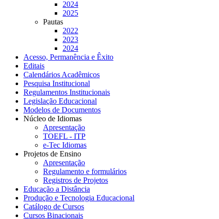
2024
2025
Pautas
2022
2023
2024
Acesso, Permanência e Êxito
Editais
Calendários Acadêmicos
Pesquisa Institucional
Regulamentos Institucionais
Legislação Educacional
Modelos de Documentos
Núcleo de Idiomas
Apresentação
TOEFL - ITP
e-Tec Idiomas
Projetos de Ensino
Apresentação
Regulamento e formulários
Registros de Projetos
Educação a Distância
Produção e Tecnologia Educacional
Catálogo de Cursos
Cursos Binacionais