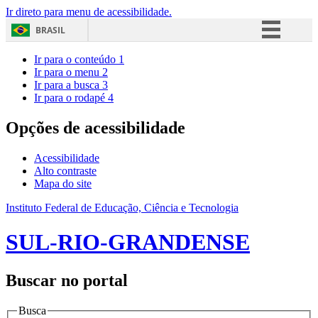
Ir direto para menu de acessibilidade.
BRASIL
Simplifique!
Ir para o conteúdo
1
Ir para o menu
2
Comunica BR
Ir para a busca
3
Ir para o rodapé
4
Participe
Acesso à informação
Opções de acessibilidade
Legislação
Acessibilidade
Canais
Alto contraste
Mapa do site
Instituto Federal de Educação, Ciência e Tecnologia
SUL-RIO-GRANDENSE
Buscar no portal
Busca