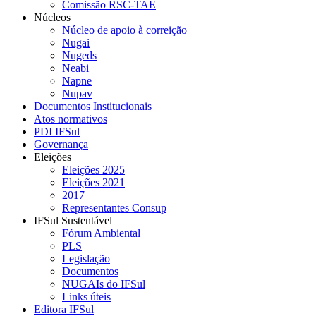
Comissão RSC-TAE
Núcleos
Núcleo de apoio à correição
Nugai
Nugeds
Neabi
Napne
Nupav
Documentos Institucionais
Atos normativos
PDI IFSul
Governança
Eleições
Eleições 2025
Eleições 2021
2017
Representantes Consup
IFSul Sustentável
Fórum Ambiental
PLS
Legislação
Documentos
NUGAIs do IFSul
Links úteis
Editora IFSul