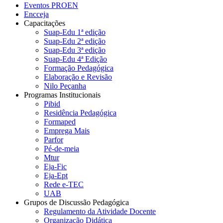
Eventos PROEN
Encceja
Capacitações
Suap-Edu 1ª edição
Suap-Edu 2ª edição
Suap-Edu 3ª edição
Suap-Edu 4ª Edição
Formação Pedagógica
Elaboração e Revisão
Nilo Peçanha
Programas Institucionais
Pibid
Residência Pedagógica
Formaped
Emprega Mais
Parfor
Pé-de-meia
Mtur
Eja-Fic
Eja-Ept
Rede e-TEC
UAB
Grupos de Discussão Pedagógica
Regulamento da Atividade Docente
Organização Didática