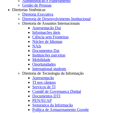
Administração e Planejamento
Gestão de Pessoas
Diretorias Sistêmicas
Diretoria Executiva
Diretoria de Desenvolvimento Institucional
Diretoria de Assuntos Internacionais
Apresentação Dai
Informações úteis
Ciência sem Fronteiras
Núcleo de Idiomas
NAIs
Documentos Dai
Instituições parceiras
Mobilidade
Oportunidades
International students
Diretoria de Tecnologia da Informação
Apresentação
TI nos câmpus
Serviços de TI
Comitê de Governança Digital
Documentos DTI
PEN/SUAP
Segurança da Informação
Política de Armazenamento Google