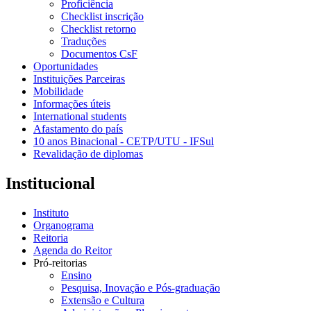
Proficiência
Checklist inscrição
Checklist retorno
Traduções
Documentos CsF
Oportunidades
Instituições Parceiras
Mobilidade
Informações úteis
International students
Afastamento do país
10 anos Binacional - CETP/UTU - IFSul
Revalidação de diplomas
Institucional
Instituto
Organograma
Reitoria
Agenda do Reitor
Pró-reitorias
Ensino
Pesquisa, Inovação e Pós-graduação
Extensão e Cultura