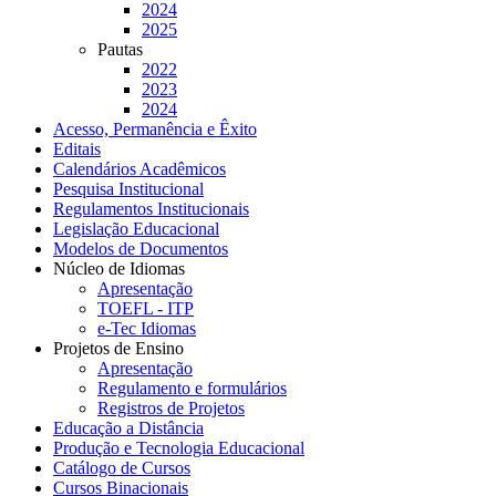
2024
2025
Pautas
2022
2023
2024
Acesso, Permanência e Êxito
Editais
Calendários Acadêmicos
Pesquisa Institucional
Regulamentos Institucionais
Legislação Educacional
Modelos de Documentos
Núcleo de Idiomas
Apresentação
TOEFL - ITP
e-Tec Idiomas
Projetos de Ensino
Apresentação
Regulamento e formulários
Registros de Projetos
Educação a Distância
Produção e Tecnologia Educacional
Catálogo de Cursos
Cursos Binacionais