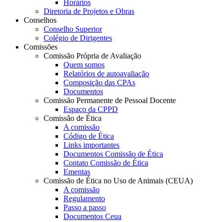
Horários
Diretoria de Projetos e Obras
Conselhos
Conselho Superior
Colégio de Dirigentes
Comissões
Comissão Própria de Avaliação
Quem somos
Relatórios de autoavaliação
Composição das CPAs
Documentos
Comissão Permanente de Pessoal Docente
Espaço da CPPD
Comissão de Ética
A comissão
Código de Ética
Links importantes
Documentos Comissão de Ética
Contato Comissão de Ética
Ementas
Comissão de Ética no Uso de Animais (CEUA)
A comissão
Regulamento
Passo a passo
Documentos Ceua