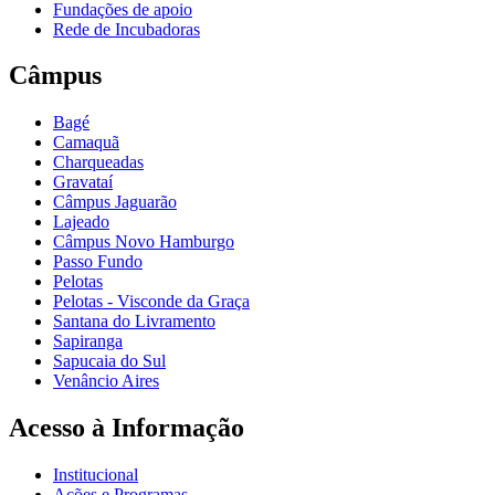
Fundações de apoio
Rede de Incubadoras
Câmpus
Bagé
Camaquã
Charqueadas
Gravataí
Câmpus Jaguarão
Lajeado
Câmpus Novo Hamburgo
Passo Fundo
Pelotas
Pelotas - Visconde da Graça
Santana do Livramento
Sapiranga
Sapucaia do Sul
Venâncio Aires
Acesso à Informação
Institucional
Ações e Programas