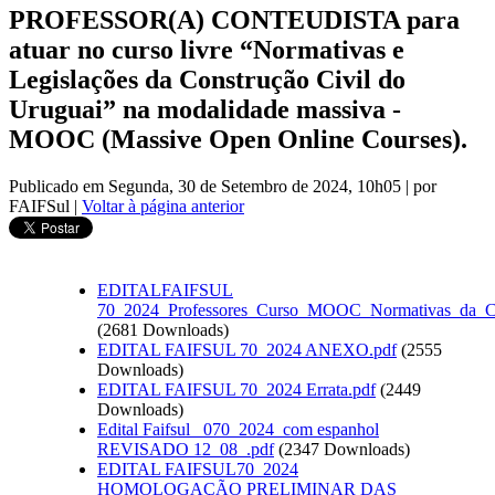
PROFESSOR(A) CONTEUDISTA para
atuar no curso livre “Normativas e
Legislações da Construção Civil do
Uruguai” na modalidade massiva -
MOOC (Massive Open Online Courses).
Publicado em Segunda, 30 de Setembro de 2024, 10h05
|
por
FAIFSul
|
Voltar à página anterior
EDITALFAIFSUL
70_2024_Professores_Curso_MOOC_Normativas_da_Co
(2681 Downloads)
EDITAL FAIFSUL 70_2024 ANEXO.pdf
(2555
Downloads)
EDITAL FAIFSUL 70_2024 Errata.pdf
(2449
Downloads)
Edital Faifsul _070_2024_com espanhol
REVISADO 12_08_.pdf
(2347 Downloads)
EDITAL FAIFSUL70_2024
HOMOLOGAÇÃO PRELIMINAR DAS