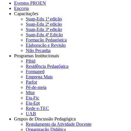
Eventos PROEN
Encceja
Capacitações
Suap-Edu 1ª edição
Suap-Edu 2ª edição
Suap-Edu 3ª edição
Suap-Edu 4ª Edição
Formação Pedagógica
Elaboração e Revisão
Nilo Peçanha
Programas Institucionais
Pibid
Residência Pedagógica
Formaped
Emprega Mais
Parfor
Pé-de-meia
Mtur
Eja-Fic
Eja-Ept
Rede e-TEC
UAB
Grupos de Discussão Pedagógica
Regulamento da Atividade Docente
Organização Didática