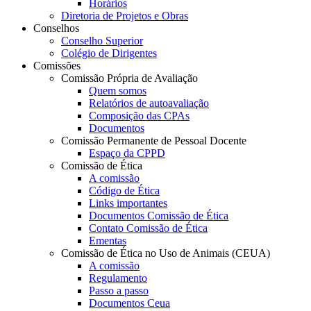
Horários
Diretoria de Projetos e Obras
Conselhos
Conselho Superior
Colégio de Dirigentes
Comissões
Comissão Própria de Avaliação
Quem somos
Relatórios de autoavaliação
Composição das CPAs
Documentos
Comissão Permanente de Pessoal Docente
Espaço da CPPD
Comissão de Ética
A comissão
Código de Ética
Links importantes
Documentos Comissão de Ética
Contato Comissão de Ética
Ementas
Comissão de Ética no Uso de Animais (CEUA)
A comissão
Regulamento
Passo a passo
Documentos Ceua