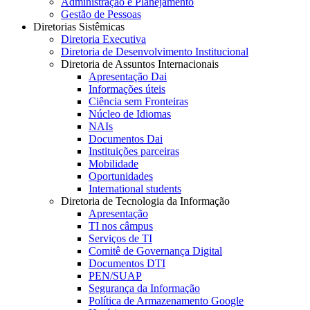
Administração e Planejamento
Gestão de Pessoas
Diretorias Sistêmicas
Diretoria Executiva
Diretoria de Desenvolvimento Institucional
Diretoria de Assuntos Internacionais
Apresentação Dai
Informações úteis
Ciência sem Fronteiras
Núcleo de Idiomas
NAIs
Documentos Dai
Instituições parceiras
Mobilidade
Oportunidades
International students
Diretoria de Tecnologia da Informação
Apresentação
TI nos câmpus
Serviços de TI
Comitê de Governança Digital
Documentos DTI
PEN/SUAP
Segurança da Informação
Política de Armazenamento Google