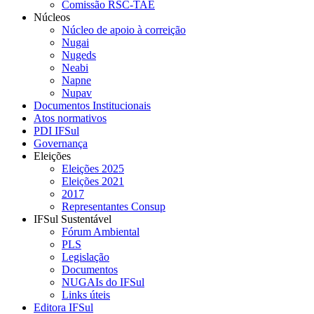
Comissão RSC-TAE
Núcleos
Núcleo de apoio à correição
Nugai
Nugeds
Neabi
Napne
Nupav
Documentos Institucionais
Atos normativos
PDI IFSul
Governança
Eleições
Eleições 2025
Eleições 2021
2017
Representantes Consup
IFSul Sustentável
Fórum Ambiental
PLS
Legislação
Documentos
NUGAIs do IFSul
Links úteis
Editora IFSul