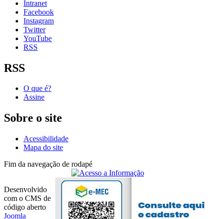
Intranet
Facebook
Instagram
Twitter
YouTube
RSS
RSS
O que é?
Assine
Sobre o site
Acessibilidade
Mapa do site
Fim da navegação de rodapé
Desenvolvido
com o CMS de
código aberto
Joomla