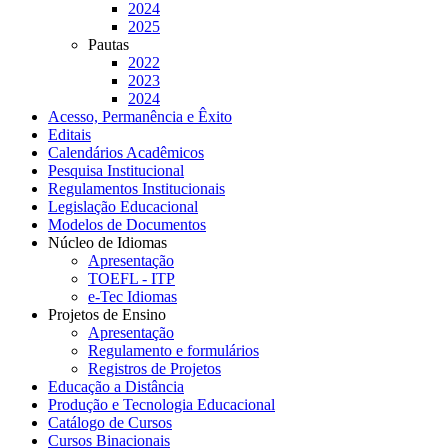
2024
2025
Pautas
2022
2023
2024
Acesso, Permanência e Êxito
Editais
Calendários Acadêmicos
Pesquisa Institucional
Regulamentos Institucionais
Legislação Educacional
Modelos de Documentos
Núcleo de Idiomas
Apresentação
TOEFL - ITP
e-Tec Idiomas
Projetos de Ensino
Apresentação
Regulamento e formulários
Registros de Projetos
Educação a Distância
Produção e Tecnologia Educacional
Catálogo de Cursos
Cursos Binacionais