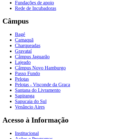
Fundações de apoio
Rede de Incubadoras
Câmpus
Bagé
Camaquã
Charqueadas
Gravataí
Câmpus Jaguarão
Lajeado
Câmpus Novo Hamburgo
Passo Fundo
Pelotas
Pelotas - Visconde da Graça
Santana do Livramento
Sapiranga
Sapucaia do Sul
Venâncio Aires
Acesso à Informação
Institucional
Ações e Programas