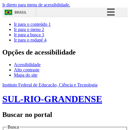
Ir direto para menu de acessibilidade.
BRASIL
Simplifique!
Ir para o conteúdo
1
Ir para o menu
2
Comunica BR
Ir para a busca
3
Ir para o rodapé
4
Participe
Acesso à informação
Opções de acessibilidade
Legislação
Acessibilidade
Canais
Alto contraste
Mapa do site
Instituto Federal de Educação, Ciência e Tecnologia
SUL-RIO-GRANDENSE
Buscar no portal
Busca