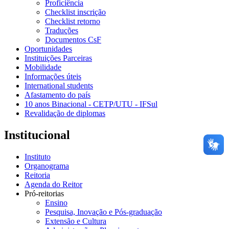
Proficiência
Checklist inscrição
Checklist retorno
Traduções
Documentos CsF
Oportunidades
Instituições Parceiras
Mobilidade
Informações úteis
International students
Afastamento do país
10 anos Binacional - CETP/UTU - IFSul
Revalidação de diplomas
Institucional
Instituto
Organograma
Reitoria
Agenda do Reitor
Pró-reitorias
Ensino
Pesquisa, Inovação e Pós-graduação
Extensão e Cultura