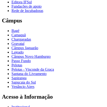
Editora IFSul
Fundações de apoio
Rede de Incubadoras
Câmpus
Bagé
Camaquã
Charqueadas
Gravataí
Câmpus Jaguarão
Lajeado
Câmpus Novo Hamburgo
Passo Fundo
Pelotas
Pelotas - Visconde da Graça
Santana do Livramento
Sapiranga
Sapucaia do Sul
Venâncio Aires
Acesso à Informação
Institucional