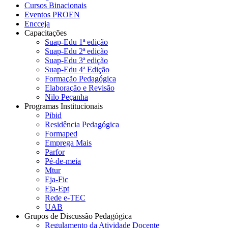
Cursos Binacionais
Eventos PROEN
Encceja
Capacitações
Suap-Edu 1ª edição
Suap-Edu 2ª edição
Suap-Edu 3ª edição
Suap-Edu 4ª Edição
Formação Pedagógica
Elaboração e Revisão
Nilo Peçanha
Programas Institucionais
Pibid
Residência Pedagógica
Formaped
Emprega Mais
Parfor
Pé-de-meia
Mtur
Eja-Fic
Eja-Ept
Rede e-TEC
UAB
Grupos de Discussão Pedagógica
Regulamento da Atividade Docente