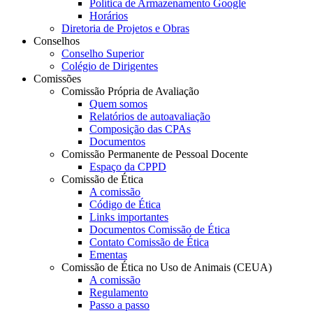
Política de Armazenamento Google
Horários
Diretoria de Projetos e Obras
Conselhos
Conselho Superior
Colégio de Dirigentes
Comissões
Comissão Própria de Avaliação
Quem somos
Relatórios de autoavaliação
Composição das CPAs
Documentos
Comissão Permanente de Pessoal Docente
Espaço da CPPD
Comissão de Ética
A comissão
Código de Ética
Links importantes
Documentos Comissão de Ética
Contato Comissão de Ética
Ementas
Comissão de Ética no Uso de Animais (CEUA)
A comissão
Regulamento
Passo a passo