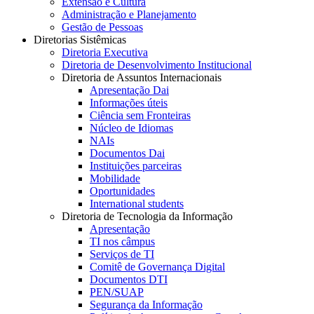
Extensão e Cultura
Administração e Planejamento
Gestão de Pessoas
Diretorias Sistêmicas
Diretoria Executiva
Diretoria de Desenvolvimento Institucional
Diretoria de Assuntos Internacionais
Apresentação Dai
Informações úteis
Ciência sem Fronteiras
Núcleo de Idiomas
NAIs
Documentos Dai
Instituições parceiras
Mobilidade
Oportunidades
International students
Diretoria de Tecnologia da Informação
Apresentação
TI nos câmpus
Serviços de TI
Comitê de Governança Digital
Documentos DTI
PEN/SUAP
Segurança da Informação