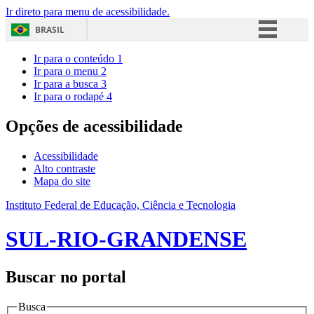
Ir direto para menu de acessibilidade.
BRASIL
Simplifique!
Ir para o conteúdo
1
Ir para o menu
2
Comunica BR
Ir para a busca
3
Ir para o rodapé
4
Participe
Acesso à informação
Opções de acessibilidade
Legislação
Acessibilidade
Canais
Alto contraste
Mapa do site
Instituto Federal de Educação, Ciência e Tecnologia
SUL-RIO-GRANDENSE
Buscar no portal
Busca