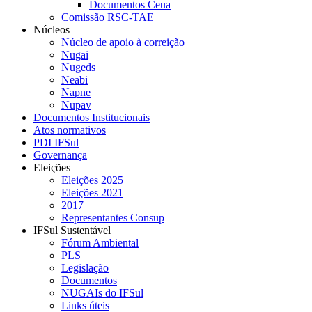
Documentos Ceua
Comissão RSC-TAE
Núcleos
Núcleo de apoio à correição
Nugai
Nugeds
Neabi
Napne
Nupav
Documentos Institucionais
Atos normativos
PDI IFSul
Governança
Eleições
Eleições 2025
Eleições 2021
2017
Representantes Consup
IFSul Sustentável
Fórum Ambiental
PLS
Legislação
Documentos
NUGAIs do IFSul
Links úteis