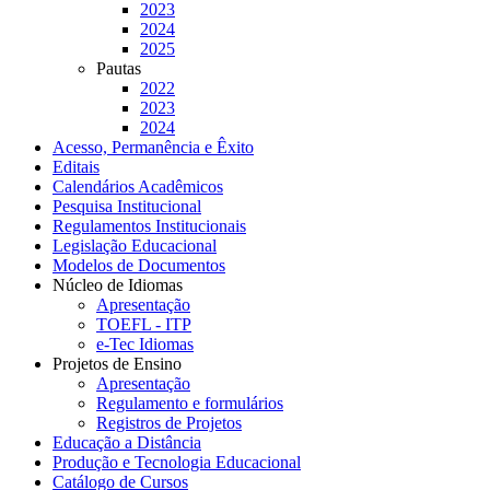
2023
2024
2025
Pautas
2022
2023
2024
Acesso, Permanência e Êxito
Editais
Calendários Acadêmicos
Pesquisa Institucional
Regulamentos Institucionais
Legislação Educacional
Modelos de Documentos
Núcleo de Idiomas
Apresentação
TOEFL - ITP
e-Tec Idiomas
Projetos de Ensino
Apresentação
Regulamento e formulários
Registros de Projetos
Educação a Distância
Produção e Tecnologia Educacional
Catálogo de Cursos