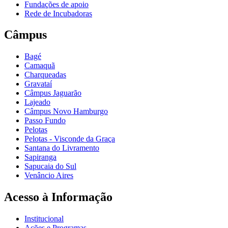
Fundações de apoio
Rede de Incubadoras
Câmpus
Bagé
Camaquã
Charqueadas
Gravataí
Câmpus Jaguarão
Lajeado
Câmpus Novo Hamburgo
Passo Fundo
Pelotas
Pelotas - Visconde da Graça
Santana do Livramento
Sapiranga
Sapucaia do Sul
Venâncio Aires
Acesso à Informação
Institucional
Ações e Programas