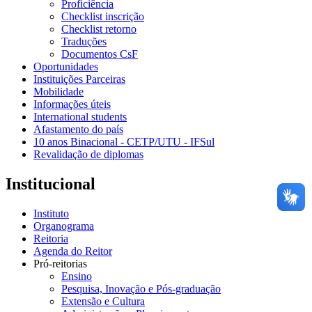
Proficiência
Checklist inscrição
Checklist retorno
Traduções
Documentos CsF
Oportunidades
Instituições Parceiras
Mobilidade
Informações úteis
International students
Afastamento do país
10 anos Binacional - CETP/UTU - IFSul
Revalidação de diplomas
Institucional
Instituto
Organograma
Reitoria
Agenda do Reitor
Pró-reitorias
Ensino
Pesquisa, Inovação e Pós-graduação
Extensão e Cultura