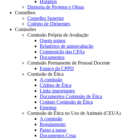
Horários
Diretoria de Projetos e Obras
Conselhos
Conselho Superior
Colégio de Dirigentes
Comissões
Comissão Própria de Avaliação
Quem somos
Relatórios de autoavaliação
Composição das CPAs
Documentos
Comissão Permanente de Pessoal Docente
Espaço da CPPD
Comissão de Ética
A comissão
Código de Ética
Links importantes
Documentos Comissão de Ética
Contato Comissão de Ética
Ementas
Comissão de Ética no Uso de Animais (CEUA)
A comissão
Regulamento
Passo a passo
Documentos Ceua