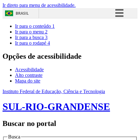
Ir direto para menu de acessibilidade.
BRASIL
Simplifique!
Ir para o conteúdo
1
Ir para o menu
2
Comunica BR
Ir para a busca
3
Ir para o rodapé
4
Participe
Acesso à informação
Opções de acessibilidade
Legislação
Acessibilidade
Canais
Alto contraste
Mapa do site
Instituto Federal de Educação, Ciência e Tecnologia
SUL-RIO-GRANDENSE
Buscar no portal
Busca