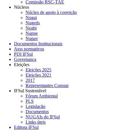
Comissão RSC-TAE
Núcleos
Núcleo de apoio à correição
Nugai
Nugeds
Neabi
Napne
Nupav
Documentos Institucionais
Atos normativos
PDI IFSul
Governança
Eleições
Eleições 2025
Eleições 2021
2017
Representantes Consup
IFSul Sustentável
Fórum Ambiental
PLS
Legislação
Documentos
NUGAIs do IFSul
Links úteis
Editora IFSul