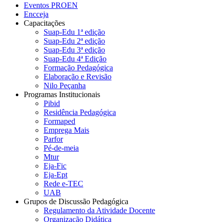
Eventos PROEN
Encceja
Capacitações
Suap-Edu 1ª edição
Suap-Edu 2ª edição
Suap-Edu 3ª edição
Suap-Edu 4ª Edição
Formação Pedagógica
Elaboração e Revisão
Nilo Peçanha
Programas Institucionais
Pibid
Residência Pedagógica
Formaped
Emprega Mais
Parfor
Pé-de-meia
Mtur
Eja-Fic
Eja-Ept
Rede e-TEC
UAB
Grupos de Discussão Pedagógica
Regulamento da Atividade Docente
Organização Didática