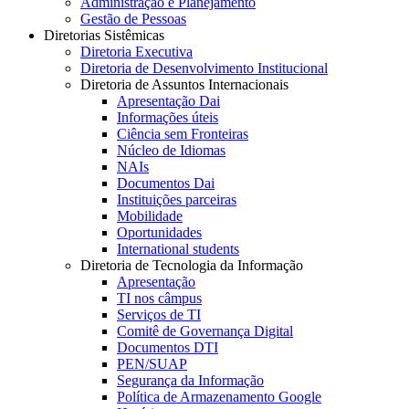
Administração e Planejamento
Gestão de Pessoas
Diretorias Sistêmicas
Diretoria Executiva
Diretoria de Desenvolvimento Institucional
Diretoria de Assuntos Internacionais
Apresentação Dai
Informações úteis
Ciência sem Fronteiras
Núcleo de Idiomas
NAIs
Documentos Dai
Instituições parceiras
Mobilidade
Oportunidades
International students
Diretoria de Tecnologia da Informação
Apresentação
TI nos câmpus
Serviços de TI
Comitê de Governança Digital
Documentos DTI
PEN/SUAP
Segurança da Informação
Política de Armazenamento Google