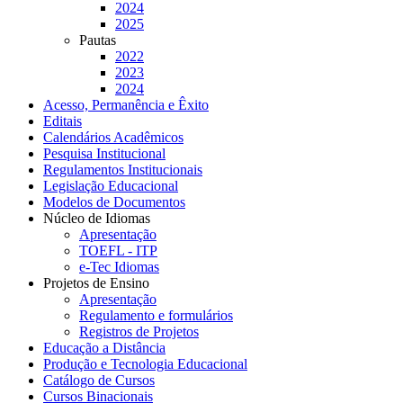
2024
2025
Pautas
2022
2023
2024
Acesso, Permanência e Êxito
Editais
Calendários Acadêmicos
Pesquisa Institucional
Regulamentos Institucionais
Legislação Educacional
Modelos de Documentos
Núcleo de Idiomas
Apresentação
TOEFL - ITP
e-Tec Idiomas
Projetos de Ensino
Apresentação
Regulamento e formulários
Registros de Projetos
Educação a Distância
Produção e Tecnologia Educacional
Catálogo de Cursos
Cursos Binacionais