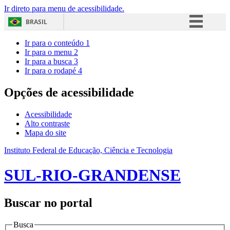
Ir direto para menu de acessibilidade.
BRASIL
Simplifique!
Ir para o conteúdo
1
Ir para o menu
2
Comunica BR
Ir para a busca
3
Ir para o rodapé
4
Participe
Acesso à informação
Opções de acessibilidade
Legislação
Acessibilidade
Canais
Alto contraste
Mapa do site
Instituto Federal de Educação, Ciência e Tecnologia
SUL-RIO-GRANDENSE
Buscar no portal
Busca