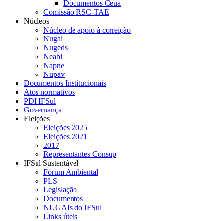
Documentos Ceua
Comissão RSC-TAE
Núcleos
Núcleo de apoio à correição
Nugai
Nugeds
Neabi
Napne
Nupav
Documentos Institucionais
Atos normativos
PDI IFSul
Governança
Eleições
Eleições 2025
Eleições 2021
2017
Representantes Consup
IFSul Sustentável
Fórum Ambiental
PLS
Legislação
Documentos
NUGAIs do IFSul
Links úteis