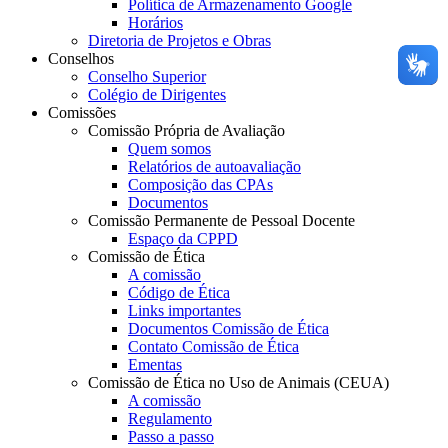
Política de Armazenamento Google
Horários
Diretoria de Projetos e Obras
Conselhos
Conselho Superior
Colégio de Dirigentes
Comissões
Comissão Própria de Avaliação
Quem somos
Relatórios de autoavaliação
Composição das CPAs
Documentos
Comissão Permanente de Pessoal Docente
Espaço da CPPD
Comissão de Ética
A comissão
Código de Ética
Links importantes
Documentos Comissão de Ética
Contato Comissão de Ética
Ementas
Comissão de Ética no Uso de Animais (CEUA)
A comissão
Regulamento
Passo a passo