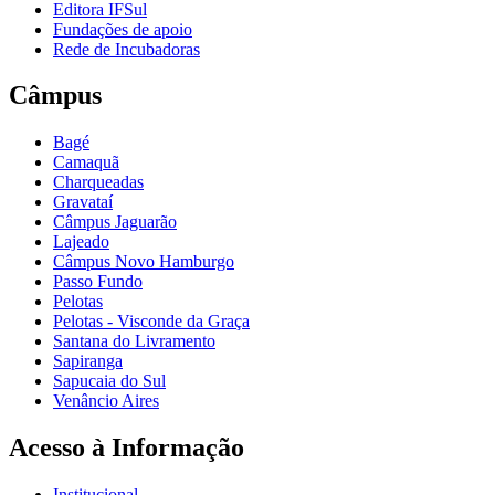
Editora IFSul
Fundações de apoio
Rede de Incubadoras
Câmpus
Bagé
Camaquã
Charqueadas
Gravataí
Câmpus Jaguarão
Lajeado
Câmpus Novo Hamburgo
Passo Fundo
Pelotas
Pelotas - Visconde da Graça
Santana do Livramento
Sapiranga
Sapucaia do Sul
Venâncio Aires
Acesso à Informação
Institucional