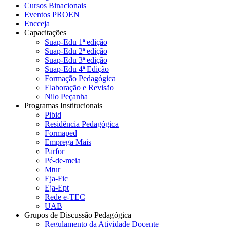
Cursos Binacionais
Eventos PROEN
Encceja
Capacitações
Suap-Edu 1ª edição
Suap-Edu 2ª edição
Suap-Edu 3ª edição
Suap-Edu 4ª Edição
Formação Pedagógica
Elaboração e Revisão
Nilo Peçanha
Programas Institucionais
Pibid
Residência Pedagógica
Formaped
Emprega Mais
Parfor
Pé-de-meia
Mtur
Eja-Fic
Eja-Ept
Rede e-TEC
UAB
Grupos de Discussão Pedagógica
Regulamento da Atividade Docente