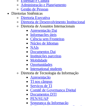
Extensão e Cultura
Administração e Planejamento
Gestão de Pessoas
Diretorias Sistêmicas
Diretoria Executiva
Diretoria de Desenvolvimento Institucional
Diretoria de Assuntos Internacionais
Apresentação Dai
Informações úteis
Ciência sem Fronteiras
Núcleo de Idiomas
NAIs
Documentos Dai
Instituições parceiras
Mobilidade
Oportunidades
International students
Diretoria de Tecnologia da Informação
Apresentação
TI nos câmpus
Serviços de TI
Comitê de Governança Digital
Documentos DTI
PEN/SUAP
Segurança da Informação