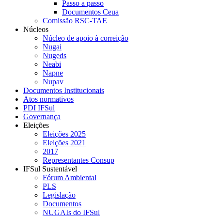
Passo a passo
Documentos Ceua
Comissão RSC-TAE
Núcleos
Núcleo de apoio à correição
Nugai
Nugeds
Neabi
Napne
Nupav
Documentos Institucionais
Atos normativos
PDI IFSul
Governança
Eleições
Eleições 2025
Eleições 2021
2017
Representantes Consup
IFSul Sustentável
Fórum Ambiental
PLS
Legislação
Documentos
NUGAIs do IFSul