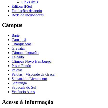
Links úteis
Editora IFSul
Fundações de apoio
Rede de Incubadoras
Câmpus
Bagé
Camaquã
Charqueadas
Gravataí
Câmpus Jaguarão
Lajeado
Câmpus Novo Hamburgo
Passo Fundo
Pelotas
Pelotas - Visconde da Graça
Santana do Livramento
Sapiranga
Sapucaia do Sul
Venâncio Aires
Acesso à Informação