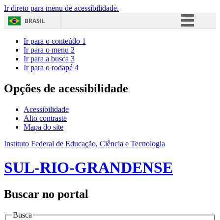
Ir direto para menu de acessibilidade.
BRASIL
Simplifique!
Ir para o conteúdo
1
Ir para o menu
2
Comunica BR
Ir para a busca
3
Ir para o rodapé
4
Participe
Acesso à informação
Opções de acessibilidade
Legislação
Acessibilidade
Canais
Alto contraste
Mapa do site
Instituto Federal de Educação, Ciência e Tecnologia
SUL-RIO-GRANDENSE
Buscar no portal
Busca