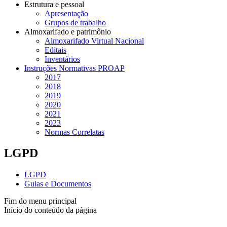
Estrutura e pessoal
Apresentação
Grupos de trabalho
Almoxarifado e patrimônio
Almoxarifado Virtual Nacional
Editais
Inventários
Instruções Normativas PROAP
2017
2018
2019
2020
2021
2023
Normas Correlatas
LGPD
LGPD
Guias e Documentos
Fim do menu principal
Início do conteúdo da página