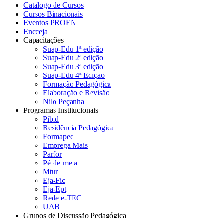
Catálogo de Cursos
Cursos Binacionais
Eventos PROEN
Encceja
Capacitações
Suap-Edu 1ª edição
Suap-Edu 2ª edição
Suap-Edu 3ª edição
Suap-Edu 4ª Edição
Formação Pedagógica
Elaboração e Revisão
Nilo Peçanha
Programas Institucionais
Pibid
Residência Pedagógica
Formaped
Emprega Mais
Parfor
Pé-de-meia
Mtur
Eja-Fic
Eja-Ept
Rede e-TEC
UAB
Grupos de Discussão Pedagógica