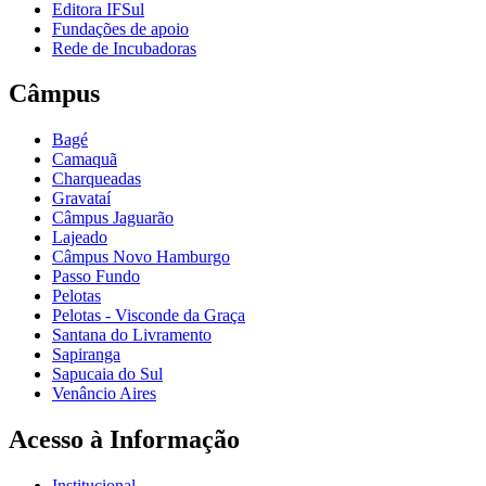
Editora IFSul
Fundações de apoio
Rede de Incubadoras
Câmpus
Bagé
Camaquã
Charqueadas
Gravataí
Câmpus Jaguarão
Lajeado
Câmpus Novo Hamburgo
Passo Fundo
Pelotas
Pelotas - Visconde da Graça
Santana do Livramento
Sapiranga
Sapucaia do Sul
Venâncio Aires
Acesso à Informação
Institucional