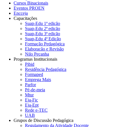
Cursos Binacionais
Eventos PROEN
Encceja
Capacitações
Suap-Edu 1ª edição
Suap-Edu 2ª edição
Suap-Edu 3ª edição
Suap-Edu 4ª Edição
Formação Pedagógica
Elaboração e Revisão
Nilo Peçanha
Programas Institucionais
Pibid
Residência Pedagógica
Formaped
Emprega Mais
Parfor
Pé-de-meia
Mtur
Eja-Fic
Eja-Ept
Rede e-TEC
UAB
Grupos de Discussão Pedagógica
Regulamento da Atividade Docente