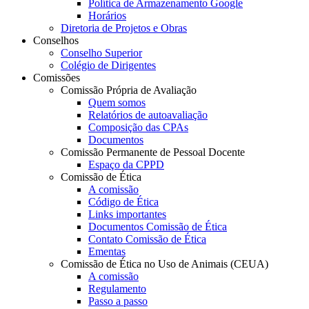
Política de Armazenamento Google
Horários
Diretoria de Projetos e Obras
Conselhos
Conselho Superior
Colégio de Dirigentes
Comissões
Comissão Própria de Avaliação
Quem somos
Relatórios de autoavaliação
Composição das CPAs
Documentos
Comissão Permanente de Pessoal Docente
Espaço da CPPD
Comissão de Ética
A comissão
Código de Ética
Links importantes
Documentos Comissão de Ética
Contato Comissão de Ética
Ementas
Comissão de Ética no Uso de Animais (CEUA)
A comissão
Regulamento
Passo a passo