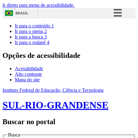
Ir direto para menu de acessibilidade.
BRASIL
Simplifique!
Ir para o conteúdo
1
Ir para o menu
2
Comunica BR
Ir para a busca
3
Ir para o rodapé
4
Participe
Acesso à informação
Opções de acessibilidade
Legislação
Acessibilidade
Canais
Alto contraste
Mapa do site
Instituto Federal de Educação, Ciência e Tecnologia
SUL-RIO-GRANDENSE
Buscar no portal
Busca