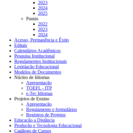
2023
2024
2025
Pautas
2022
2023
2024
Acesso, Permanência e Êxito
Editais
Calendários Acadêmicos
Pesquisa Institucional
Regulamentos Institucionais
Legislação Educacional
Modelos de Documentos
Núcleo de Idiomas
Apresentação
TOEFL - ITP
e-Tec Idiomas
Projetos de Ensino
Apresentação
Regulamento e formulários
Registros de Projetos
Educação a Distância
Produção e Tecnologia Educacional
Catálogo de Cursos