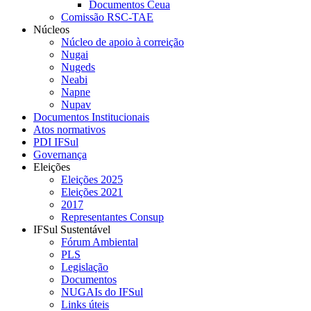
Documentos Ceua
Comissão RSC-TAE
Núcleos
Núcleo de apoio à correição
Nugai
Nugeds
Neabi
Napne
Nupav
Documentos Institucionais
Atos normativos
PDI IFSul
Governança
Eleições
Eleições 2025
Eleições 2021
2017
Representantes Consup
IFSul Sustentável
Fórum Ambiental
PLS
Legislação
Documentos
NUGAIs do IFSul
Links úteis