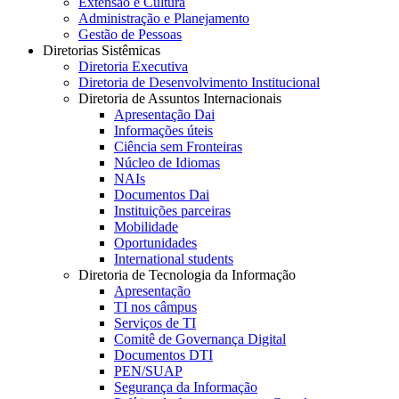
Extensão e Cultura
Administração e Planejamento
Gestão de Pessoas
Diretorias Sistêmicas
Diretoria Executiva
Diretoria de Desenvolvimento Institucional
Diretoria de Assuntos Internacionais
Apresentação Dai
Informações úteis
Ciência sem Fronteiras
Núcleo de Idiomas
NAIs
Documentos Dai
Instituições parceiras
Mobilidade
Oportunidades
International students
Diretoria de Tecnologia da Informação
Apresentação
TI nos câmpus
Serviços de TI
Comitê de Governança Digital
Documentos DTI
PEN/SUAP
Segurança da Informação