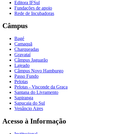
Editora IFSul
Fundações de apoio
Rede de Incubadoras
Câmpus
Bagé
Camaquã
Charqueadas
Gravataí
Câmpus Jaguarão
Lajeado
Câmpus Novo Hamburgo
Passo Fundo
Pelotas
Pelotas - Visconde da Graça
Santana do Livramento
Sapiranga
Sapucaia do Sul
Venâncio Aires
Acesso à Informação
Institucional