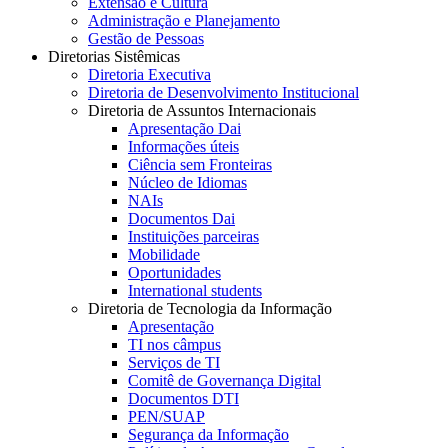
Extensão e Cultura
Administração e Planejamento
Gestão de Pessoas
Diretorias Sistêmicas
Diretoria Executiva
Diretoria de Desenvolvimento Institucional
Diretoria de Assuntos Internacionais
Apresentação Dai
Informações úteis
Ciência sem Fronteiras
Núcleo de Idiomas
NAIs
Documentos Dai
Instituições parceiras
Mobilidade
Oportunidades
International students
Diretoria de Tecnologia da Informação
Apresentação
TI nos câmpus
Serviços de TI
Comitê de Governança Digital
Documentos DTI
PEN/SUAP
Segurança da Informação