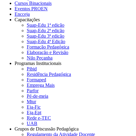
Cursos Binacionais
Eventos PROEN
Encceja
Capacitações
Suap-Edu 1ª edição
Suap-Edu 2ª edição
Suap-Edu 3ª edição
Suap-Edu 4ª Edição
Formação Pedagógica
Elaboração e Revisão
Nilo Peçanha
Programas Institucionais
Pibid
Residência Pedagógica
Formaped
Emprega Mais
Parfor
Pé-de-meia
Mtur
Eja-Fic
Eja-Ept
Rede e-TEC
UAB
Grupos de Discussão Pedagógica
Regulamento da Atividade Docente