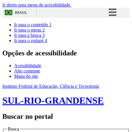
Ir direto para menu de acessibilidade.
BRASIL
Simplifique!
Ir para o conteúdo
1
Ir para o menu
2
Comunica BR
Ir para a busca
3
Ir para o rodapé
4
Participe
Acesso à informação
Opções de acessibilidade
Legislação
Acessibilidade
Canais
Alto contraste
Mapa do site
Instituto Federal de Educação, Ciência e Tecnologia
SUL-RIO-GRANDENSE
Buscar no portal
Busca