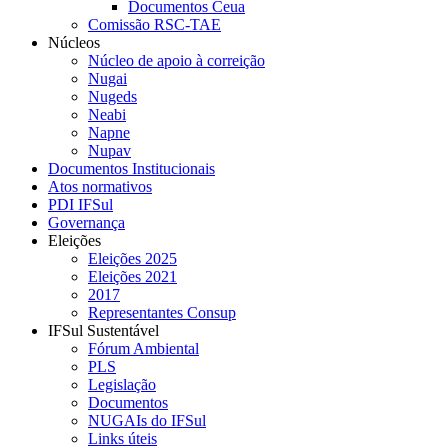
Documentos Ceua
Comissão RSC-TAE
Núcleos
Núcleo de apoio à correição
Nugai
Nugeds
Neabi
Napne
Nupav
Documentos Institucionais
Atos normativos
PDI IFSul
Governança
Eleições
Eleições 2025
Eleições 2021
2017
Representantes Consup
IFSul Sustentável
Fórum Ambiental
PLS
Legislação
Documentos
NUGAIs do IFSul
Links úteis