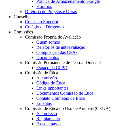
Política de Armazenamento Google
Horários
Diretoria de Projetos e Obras
Conselhos
Conselho Superior
Colégio de Dirigentes
Comissões
Comissão Própria de Avaliação
Quem somos
Relatórios de autoavaliação
Composição das CPAs
Documentos
Comissão Permanente de Pessoal Docente
Espaço da CPPD
Comissão de Ética
A comissão
Código de Ética
Links importantes
Documentos Comissão de Ética
Contato Comissão de Ética
Ementas
Comissão de Ética no Uso de Animais (CEUA)
A comissão
Regulamento
Passo a passo