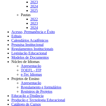
2023
2024
2025
Pautas
2022
2023
2024
Acesso, Permanência e Êxito
Editais
Calendários Acadêmicos
Pesquisa Institucional
Regulamentos Institucionais
Legislação Educacional
Modelos de Documentos
Núcleo de Idiomas
Apresentação
TOEFL - ITP
e-Tec Idiomas
Projetos de Ensino
Apresentação
Regulamento e formulários
Registros de Projetos
Educação a Distância
Produção e Tecnologia Educacional
Catálogo de Cursos