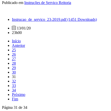
Publicado em
Instruções de Serviço Reitoria
Instrucao_de_servico_23-2019.pdf
(1451 Downloads)
13/01/20
23h00
Início
Anterior
25
26
27
28
29
30
31
32
33
34
Próximo
Fim
Página 31 de 34