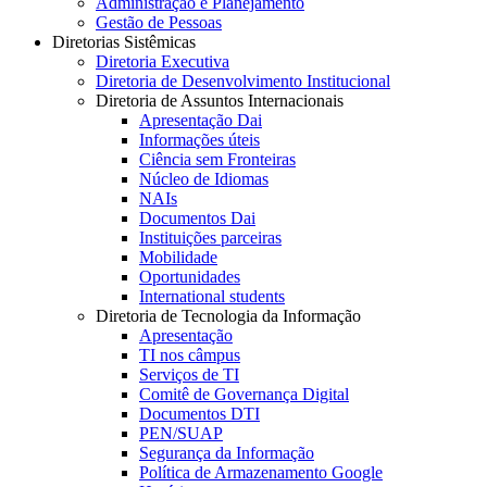
Administração e Planejamento
Gestão de Pessoas
Diretorias Sistêmicas
Diretoria Executiva
Diretoria de Desenvolvimento Institucional
Diretoria de Assuntos Internacionais
Apresentação Dai
Informações úteis
Ciência sem Fronteiras
Núcleo de Idiomas
NAIs
Documentos Dai
Instituições parceiras
Mobilidade
Oportunidades
International students
Diretoria de Tecnologia da Informação
Apresentação
TI nos câmpus
Serviços de TI
Comitê de Governança Digital
Documentos DTI
PEN/SUAP
Segurança da Informação
Política de Armazenamento Google