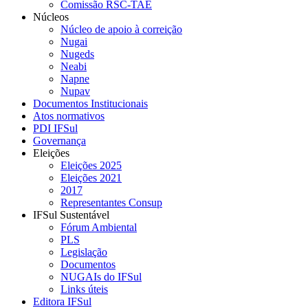
Comissão RSC-TAE
Núcleos
Núcleo de apoio à correição
Nugai
Nugeds
Neabi
Napne
Nupav
Documentos Institucionais
Atos normativos
PDI IFSul
Governança
Eleições
Eleições 2025
Eleições 2021
2017
Representantes Consup
IFSul Sustentável
Fórum Ambiental
PLS
Legislação
Documentos
NUGAIs do IFSul
Links úteis
Editora IFSul