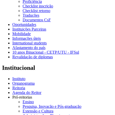
Proficiência
Checklist inscrição
Checklist retorno
Traduções
Documentos CsF
Oportunidades
Instituições Parceiras
Mobilidade
Informações úteis
International students
Afastamento do país
10 anos Binacional - CETP/UTU - IFSul
Revalidação de diplomas
Institucional
Instituto
Organograma
Reitoria
Agenda do Reitor
Pró-reitorias
Ensino
Pesquisa, Inovação e Pós-graduação
Extensão e Cultura