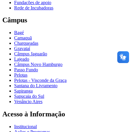
Fundações de apoio
Rede de Incubadoras
Câmpus
Bagé
Camaquã
Charqueadas
Gravataí
Câmpus Jaguarão
Lajeado
Câmpus Novo Hamburgo
Passo Fundo
Pelotas
Pelotas - Visconde da Graça
Santana do Livramento
Sapiranga
Sapucaia do Sul
Venâncio Aires
Acesso à Informação
Institucional
Ações e Programas