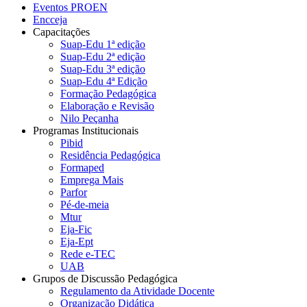
Eventos PROEN
Encceja
Capacitações
Suap-Edu 1ª edição
Suap-Edu 2ª edição
Suap-Edu 3ª edição
Suap-Edu 4ª Edição
Formação Pedagógica
Elaboração e Revisão
Nilo Peçanha
Programas Institucionais
Pibid
Residência Pedagógica
Formaped
Emprega Mais
Parfor
Pé-de-meia
Mtur
Eja-Fic
Eja-Ept
Rede e-TEC
UAB
Grupos de Discussão Pedagógica
Regulamento da Atividade Docente
Organização Didática