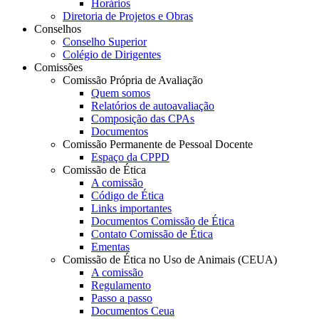
Horários
Diretoria de Projetos e Obras
Conselhos
Conselho Superior
Colégio de Dirigentes
Comissões
Comissão Própria de Avaliação
Quem somos
Relatórios de autoavaliação
Composição das CPAs
Documentos
Comissão Permanente de Pessoal Docente
Espaço da CPPD
Comissão de Ética
A comissão
Código de Ética
Links importantes
Documentos Comissão de Ética
Contato Comissão de Ética
Ementas
Comissão de Ética no Uso de Animais (CEUA)
A comissão
Regulamento
Passo a passo
Documentos Ceua