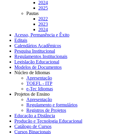
2024
2025
Pautas
2022
2023
2024
Acesso, Permanência e Êxito
Editais
Calendários Acadêmicos
Pesquisa Institucional
Regulamentos Institucionais
Legislação Educacional
Modelos de Documentos
Núcleo de Idiomas
Apresentação
TOEFL - ITP
e-Tec Idiomas
Projetos de Ensino
Apresentação
Regulamento e formulários
Registros de Projetos
Educação a Distância
Produção e Tecnologia Educacional
Catálogo de Cursos
Cursos Binacionais