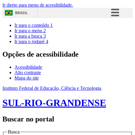
Ir direto para menu de acessibilidade.
BRASIL
Simplifique!
Ir para o conteúdo
1
Ir para o menu
2
Comunica BR
Ir para a busca
3
Ir para o rodapé
4
Participe
Acesso à informação
Opções de acessibilidade
Legislação
Acessibilidade
Canais
Alto contraste
Mapa do site
Instituto Federal de Educação, Ciência e Tecnologia
SUL-RIO-GRANDENSE
Buscar no portal
Busca