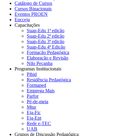
Catálogo de Cursos
Cursos Binacionais
Eventos PROEN
Encceja
Capacitações
Suap-Edu 1ª edição
Suap-Edu 2ª edição
Suap-Edu 3ª edição
Suap-Edu 4ª Edição
Formação Pedagógica
Elaboração e Revisão
Nilo Peçanha
Programas Institucionais
Pibid
Residência Pedagógica
Formaped
Emprega Mais
Parfor
Pé-de-meia
Mtur
Eja-Fic
Eja-Ept
Rede e-TEC
UAB
Grupos de Discussão Pedagógica