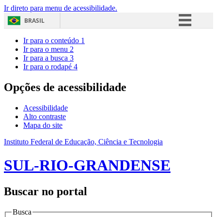
Ir direto para menu de acessibilidade.
BRASIL
Simplifique!
Ir para o conteúdo
1
Ir para o menu
2
Comunica BR
Ir para a busca
3
Ir para o rodapé
4
Participe
Acesso à informação
Opções de acessibilidade
Legislação
Acessibilidade
Canais
Alto contraste
Mapa do site
Instituto Federal de Educação, Ciência e Tecnologia
SUL-RIO-GRANDENSE
Buscar no portal
Busca