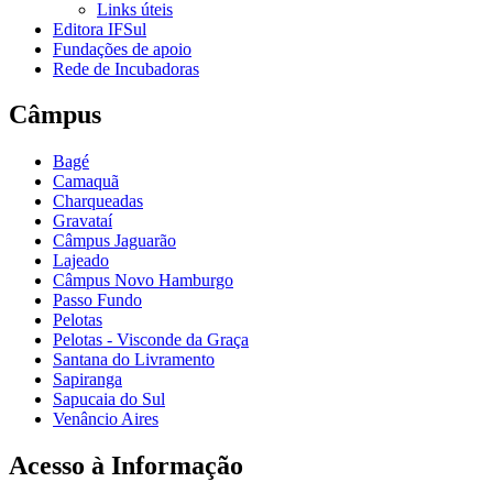
Links úteis
Editora IFSul
Fundações de apoio
Rede de Incubadoras
Câmpus
Bagé
Camaquã
Charqueadas
Gravataí
Câmpus Jaguarão
Lajeado
Câmpus Novo Hamburgo
Passo Fundo
Pelotas
Pelotas - Visconde da Graça
Santana do Livramento
Sapiranga
Sapucaia do Sul
Venâncio Aires
Acesso à Informação