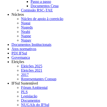
Passo a passo
Documentos Ceua
Comissão RSC-TAE
Núcleos
Núcleo de apoio à correição
Nugai
Nugeds
Neabi
Napne
Nupav
Documentos Institucionais
Atos normativos
PDI IFSul
Governança
Eleições
Eleições 2025
Eleições 2021
2017
Representantes Consup
IFSul Sustentável
Fórum Ambiental
PLS
Legislação
Documentos
NUGAIs do IFSul