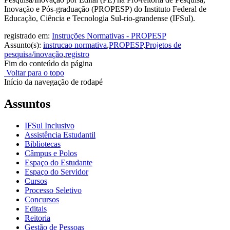
Inovação e Pós-graduação (PROPESP) do Instituto Federal de
Educação, Ciência e Tecnologia Sul-rio-grandense (IFSul).
registrado em:
Instruções Normativas - PROPESP
Assunto(s):
instrucao normativa
,
PROPESP
,
Projetos de
pesquisa/inovação
,
registro
Fim do conteúdo da página
Voltar para o topo
Início da navegação de rodapé
Assuntos
IFSul Inclusivo
Assistência Estudantil
Bibliotecas
Câmpus e Polos
Espaço do Estudante
Espaço do Servidor
Cursos
Processo Seletivo
Concursos
Editais
Reitoria
Gestão de Pessoas