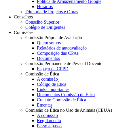
Política de Armazenamento Google
Horários
Diretoria de Projetos e Obras
Conselhos
Conselho Superior
Colégio de Dirigentes
Comissões
Comissão Própria de Avaliação
Quem somos
Relatórios de autoavaliação
Composição das CPAs
Documentos
Comissão Permanente de Pessoal Docente
Espaço da CPPD
Comissão de Ética
A comissão
Código de Ética
Links importantes
Documentos Comissão de Ética
Contato Comissão de Ética
Ementas
Comissão de Ética no Uso de Animais (CEUA)
A comissão
Regulamento
Passo a passo