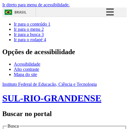
Ir direto para menu de acessibilidade.
BRASIL
Simplifique!
Ir para o conteúdo
1
Ir para o menu
2
Comunica BR
Ir para a busca
3
Ir para o rodapé
4
Participe
Acesso à informação
Opções de acessibilidade
Legislação
Acessibilidade
Canais
Alto contraste
Mapa do site
Instituto Federal de Educação, Ciência e Tecnologia
SUL-RIO-GRANDENSE
Buscar no portal
Busca