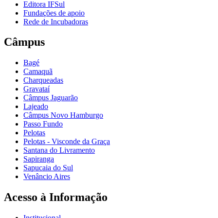
Editora IFSul
Fundações de apoio
Rede de Incubadoras
Câmpus
Bagé
Camaquã
Charqueadas
Gravataí
Câmpus Jaguarão
Lajeado
Câmpus Novo Hamburgo
Passo Fundo
Pelotas
Pelotas - Visconde da Graça
Santana do Livramento
Sapiranga
Sapucaia do Sul
Venâncio Aires
Acesso à Informação
Institucional