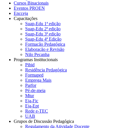
Cursos Binacionais
Eventos PROEN
Encceja
Capacitações
Suap-Edu 1ª edição
Suap-Edu 2ª edição
Suap-Edu 3ª edição
Suap-Edu 4ª Edição
Formação Pedagógica
Elaboração e Revisão
Nilo Peçanha
Programas Institucionais
Pibid
Residência Pedagógica
Formaped
Emprega Mais
Parfor
Pé-de-meia
Mtur
Eja-Fic
Eja-Ept
Rede e-TEC
UAB
Grupos de Discussão Pedagógica
Regulamento da Atividade Docente