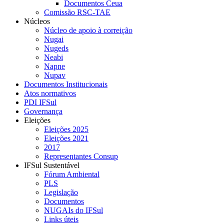
Documentos Ceua
Comissão RSC-TAE
Núcleos
Núcleo de apoio à correição
Nugai
Nugeds
Neabi
Napne
Nupav
Documentos Institucionais
Atos normativos
PDI IFSul
Governança
Eleições
Eleições 2025
Eleições 2021
2017
Representantes Consup
IFSul Sustentável
Fórum Ambiental
PLS
Legislação
Documentos
NUGAIs do IFSul
Links úteis