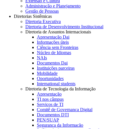
Extensão e Cultura
Administração e Planejamento
Gestão de Pessoas
Diretorias Sistêmicas
Diretoria Executiva
Diretoria de Desenvolvimento Institucional
Diretoria de Assuntos Internacionais
Apresentação Dai
Informações úteis
Ciência sem Fronteiras
Núcleo de Idiomas
NAIs
Documentos Dai
Instituições parceiras
Mobilidade
Oportunidades
International students
Diretoria de Tecnologia da Informação
Apresentação
TI nos câmpus
Serviços de TI
Comitê de Governança Digital
Documentos DTI
PEN/SUAP
Segurança da Informação