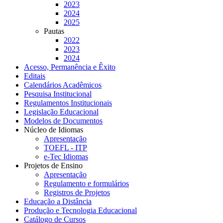
2023
2024
2025
Pautas
2022
2023
2024
Acesso, Permanência e Êxito
Editais
Calendários Acadêmicos
Pesquisa Institucional
Regulamentos Institucionais
Legislação Educacional
Modelos de Documentos
Núcleo de Idiomas
Apresentação
TOEFL - ITP
e-Tec Idiomas
Projetos de Ensino
Apresentação
Regulamento e formulários
Registros de Projetos
Educação a Distância
Produção e Tecnologia Educacional
Catálogo de Cursos