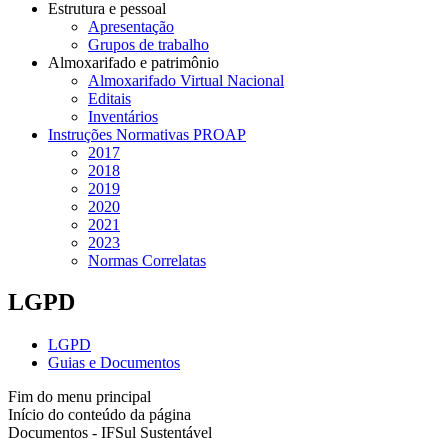
Estrutura e pessoal
Apresentação
Grupos de trabalho
Almoxarifado e patrimônio
Almoxarifado Virtual Nacional
Editais
Inventários
Instruções Normativas PROAP
2017
2018
2019
2020
2021
2023
Normas Correlatas
LGPD
LGPD
Guias e Documentos
Fim do menu principal
Início do conteúdo da página
Documentos - IFSul Sustentável