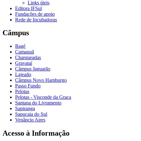
Links úteis
Editora IFSul
Fundações de apoio
Rede de Incubadoras
Câmpus
Bagé
Camaquã
Charqueadas
Gravataí
Câmpus Jaguarão
Lajeado
Câmpus Novo Hamburgo
Passo Fundo
Pelotas
Pelotas - Visconde da Graça
Santana do Livramento
Sapiranga
Sapucaia do Sul
Venâncio Aires
Acesso à Informação