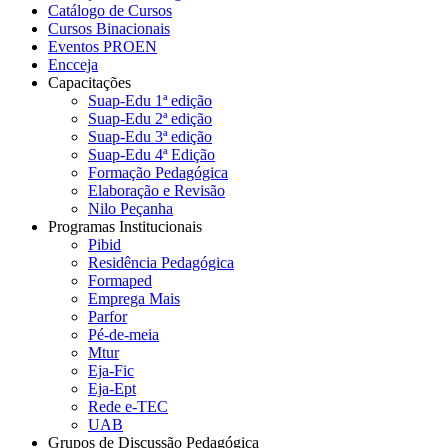
Catálogo de Cursos
Cursos Binacionais
Eventos PROEN
Encceja
Capacitações
Suap-Edu 1ª edição
Suap-Edu 2ª edição
Suap-Edu 3ª edição
Suap-Edu 4ª Edição
Formação Pedagógica
Elaboração e Revisão
Nilo Peçanha
Programas Institucionais
Pibid
Residência Pedagógica
Formaped
Emprega Mais
Parfor
Pé-de-meia
Mtur
Eja-Fic
Eja-Ept
Rede e-TEC
UAB
Grupos de Discussão Pedagógica