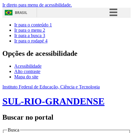
Ir direto para menu de acessibilidade.
BRASIL
Simplifique!
Ir para o conteúdo
1
Ir para o menu
2
Comunica BR
Ir para a busca
3
Ir para o rodapé
4
Participe
Acesso à informação
Opções de acessibilidade
Legislação
Acessibilidade
Canais
Alto contraste
Mapa do site
Instituto Federal de Educação, Ciência e Tecnologia
SUL-RIO-GRANDENSE
Buscar no portal
Busca