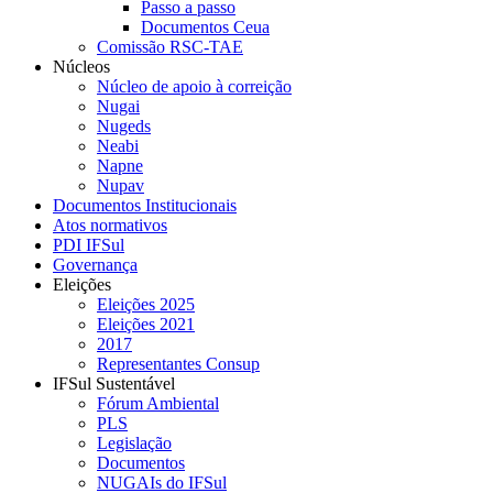
Passo a passo
Documentos Ceua
Comissão RSC-TAE
Núcleos
Núcleo de apoio à correição
Nugai
Nugeds
Neabi
Napne
Nupav
Documentos Institucionais
Atos normativos
PDI IFSul
Governança
Eleições
Eleições 2025
Eleições 2021
2017
Representantes Consup
IFSul Sustentável
Fórum Ambiental
PLS
Legislação
Documentos
NUGAIs do IFSul