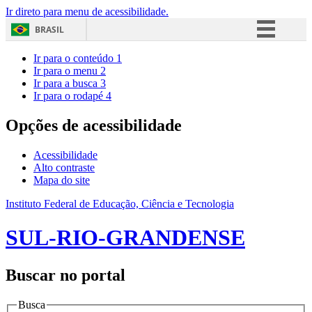
Ir direto para menu de acessibilidade.
BRASIL
Simplifique!
Ir para o conteúdo
1
Ir para o menu
2
Comunica BR
Ir para a busca
3
Ir para o rodapé
4
Participe
Acesso à informação
Opções de acessibilidade
Legislação
Acessibilidade
Canais
Alto contraste
Mapa do site
Instituto Federal de Educação, Ciência e Tecnologia
SUL-RIO-GRANDENSE
Buscar no portal
Busca