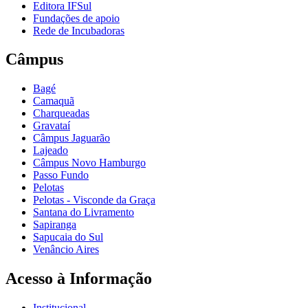
Editora IFSul
Fundações de apoio
Rede de Incubadoras
Câmpus
Bagé
Camaquã
Charqueadas
Gravataí
Câmpus Jaguarão
Lajeado
Câmpus Novo Hamburgo
Passo Fundo
Pelotas
Pelotas - Visconde da Graça
Santana do Livramento
Sapiranga
Sapucaia do Sul
Venâncio Aires
Acesso à Informação
Institucional