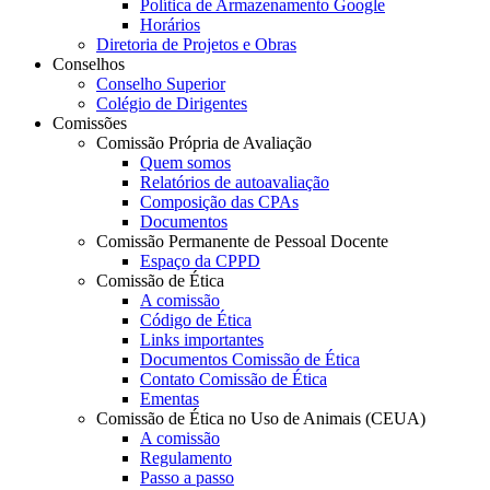
Política de Armazenamento Google
Horários
Diretoria de Projetos e Obras
Conselhos
Conselho Superior
Colégio de Dirigentes
Comissões
Comissão Própria de Avaliação
Quem somos
Relatórios de autoavaliação
Composição das CPAs
Documentos
Comissão Permanente de Pessoal Docente
Espaço da CPPD
Comissão de Ética
A comissão
Código de Ética
Links importantes
Documentos Comissão de Ética
Contato Comissão de Ética
Ementas
Comissão de Ética no Uso de Animais (CEUA)
A comissão
Regulamento
Passo a passo