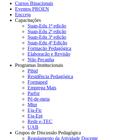
Cursos Binacionais
Eventos PROEN
Encceja
Capacitações
Suap-Edu 1ª edição
Suap-Edu 2ª edição
Suap-Edu 3ª edição
Suap-Edu 4ª Edição
Formação Pedagógica
Elaboração e Revisão
Nilo Peçanha
Programas Institucionais
Pibid
Residência Pedagógica
Formaped
Emprega Mais
Parfor
Pé-de-meia
Mtur
Eja-Fic
Eja-Ept
Rede e-TEC
UAB
Grupos de Discussão Pedagógica
Regulamento da Atividade Docente