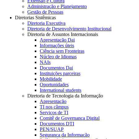
Extensão e Cultura
Administração e Planejamento
Gestão de Pessoas
Diretorias Sistêmicas
Diretoria Executiva
Diretoria de Desenvolvimento Institucional
Diretoria de Assuntos Internacionais
Apresentação Dai
Informações úteis
Ciência sem Fronteiras
Núcleo de Idiomas
NAIs
Documentos Dai
Instituições parceiras
Mobilidade
Oportunidades
International students
Diretoria de Tecnologia da Informação
Apresentação
TI nos câmpus
Serviços de TI
Comitê de Governança Digital
Documentos DTI
PEN/SUAP
Segurança da Informação