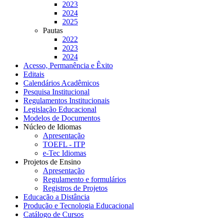
2023
2024
2025
Pautas
2022
2023
2024
Acesso, Permanência e Êxito
Editais
Calendários Acadêmicos
Pesquisa Institucional
Regulamentos Institucionais
Legislação Educacional
Modelos de Documentos
Núcleo de Idiomas
Apresentação
TOEFL - ITP
e-Tec Idiomas
Projetos de Ensino
Apresentação
Regulamento e formulários
Registros de Projetos
Educação a Distância
Produção e Tecnologia Educacional
Catálogo de Cursos