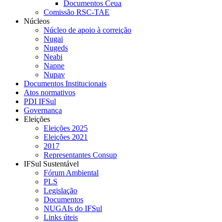
Documentos Ceua
Comissão RSC-TAE
Núcleos
Núcleo de apoio à correição
Nugai
Nugeds
Neabi
Napne
Nupav
Documentos Institucionais
Atos normativos
PDI IFSul
Governança
Eleições
Eleições 2025
Eleições 2021
2017
Representantes Consup
IFSul Sustentável
Fórum Ambiental
PLS
Legislação
Documentos
NUGAIs do IFSul
Links úteis