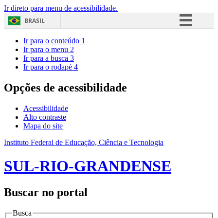
Ir direto para menu de acessibilidade.
BRASIL
Simplifique!
Ir para o conteúdo
1
Ir para o menu
2
Comunica BR
Ir para a busca
3
Ir para o rodapé
4
Participe
Acesso à informação
Opções de acessibilidade
Legislação
Acessibilidade
Canais
Alto contraste
Mapa do site
Instituto Federal de Educação, Ciência e Tecnologia
SUL-RIO-GRANDENSE
Buscar no portal
Busca