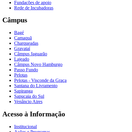
Fundações de apoio
Rede de Incubadoras
Câmpus
Bagé
Camaquã
Charqueadas
Gravataí
Câmpus Jaguarão
Lajeado
Câmpus Novo Hamburgo
Passo Fundo
Pelotas
Pelotas - Visconde da Graça
Santana do Livramento
Sapiranga
Sapucaia do Sul
Venâncio Aires
Acesso à Informação
Institucional
Ações e Programas