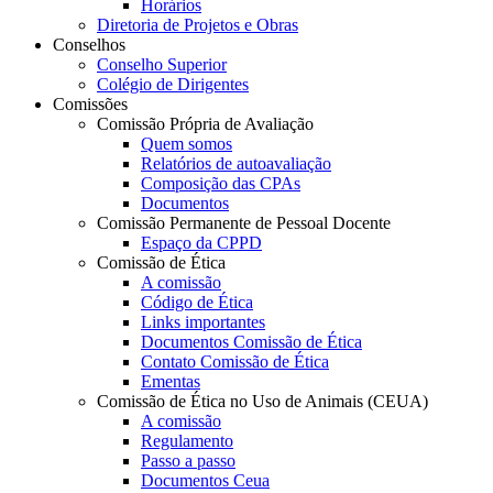
Horários
Diretoria de Projetos e Obras
Conselhos
Conselho Superior
Colégio de Dirigentes
Comissões
Comissão Própria de Avaliação
Quem somos
Relatórios de autoavaliação
Composição das CPAs
Documentos
Comissão Permanente de Pessoal Docente
Espaço da CPPD
Comissão de Ética
A comissão
Código de Ética
Links importantes
Documentos Comissão de Ética
Contato Comissão de Ética
Ementas
Comissão de Ética no Uso de Animais (CEUA)
A comissão
Regulamento
Passo a passo
Documentos Ceua