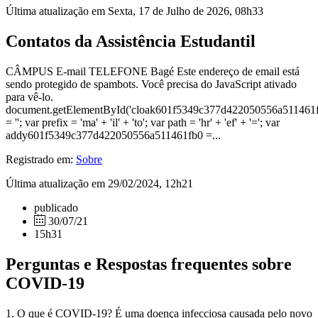
Última atualização em Sexta, 17 de Julho de 2026, 08h33
Contatos da Assistência Estudantil
CÂMPUS E-mail TELEFONE Bagé Este endereço de email está
sendo protegido de spambots. Você precisa do JavaScript ativado
para vê-lo.
document.getElementById('cloak601f5349c377d422050556a511461
= ''; var prefix = 'ma' + 'il' + 'to'; var path = 'hr' + 'ef' + '='; var
addy601f5349c377d422050556a511461fb0 =...
Registrado em:
Sobre
Última atualização em 29/02/2024, 12h21
publicado
30/07/21
15h31
Perguntas e Respostas frequentes sobre
COVID-19
1. O que é COVID-19? É uma doença infecciosa causada pelo novo