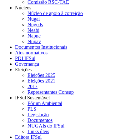
Comissão RSC-TAE
Núcleos
Núcleo de apoio à correição
Nugai
Nugeds
Neabi
Napne
Nupav
Documentos Institucionais
Atos normativos
PDI IFSul
Governança
Eleições
Eleições 2025
Eleições 2021
2017
Representantes Consup
IFSul Sustentável
Fórum Ambiental
PLS
Legislação
Documentos
NUGAIs do IFSul
Links úteis
Editora IFSul