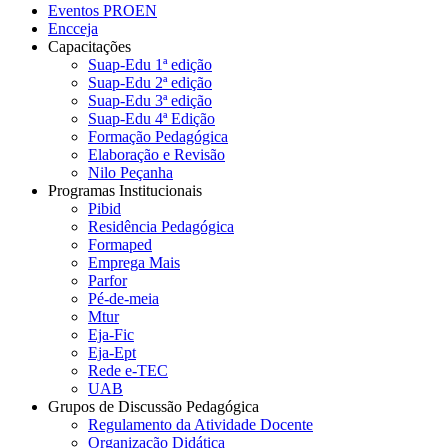
Eventos PROEN
Encceja
Capacitações
Suap-Edu 1ª edição
Suap-Edu 2ª edição
Suap-Edu 3ª edição
Suap-Edu 4ª Edição
Formação Pedagógica
Elaboração e Revisão
Nilo Peçanha
Programas Institucionais
Pibid
Residência Pedagógica
Formaped
Emprega Mais
Parfor
Pé-de-meia
Mtur
Eja-Fic
Eja-Ept
Rede e-TEC
UAB
Grupos de Discussão Pedagógica
Regulamento da Atividade Docente
Organização Didática