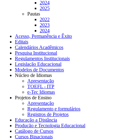
2024
2025
Pautas
2022
2023
2024
Acesso, Permanência e Êxito
Editais
Calendários Acadêmicos
Pesquisa Institucional
Regulamentos Institucionais
Legislação Educacional
Modelos de Documentos
Núcleo de Idiomas
Apresentação
TOEFL - ITP
e-Tec Idiomas
Projetos de Ensino
Apresentação
Regulamento e formulários
Registros de Projetos
Educação a Distância
Produção e Tecnologia Educacional
Catálogo de Cursos
Cursos Binacionais