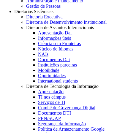
Administração e Planejamento
Gestão de Pessoas
Diretorias Sistêmicas
Diretoria Executiva
Diretoria de Desenvolvimento Institucional
Diretoria de Assuntos Internacionais
Apresentação Dai
Informações úteis
Ciência sem Fronteiras
Núcleo de Idiomas
NAIs
Documentos Dai
Instituições parceiras
Mobilidade
Oportunidades
International students
Diretoria de Tecnologia da Informação
Apresentação
TI nos câmpus
Serviços de TI
Comitê de Governança Digital
Documentos DTI
PEN/SUAP
Segurança da Informação
Política de Armazenamento Google