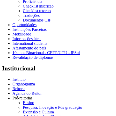
Proficiência
Checklist inscrição
Checklist retorno
Traduções
Documentos CsF
Oportunidades
Instituições Parceiras
Mobilidade
Informações úteis
International students
Afastamento do país
10 anos Binacional - CETP/UTU - IFSul
Revalidação de diplomas
Institucional
Instituto
Organograma
Reitoria
Agenda do Reitor
Pró-reitorias
Ensino
Pesquisa, Inovação e Pós-graduação
Extensão e Cultura