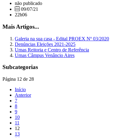
não publicado
09/07/21
22h06
Mais Artigos...
Galeria na sua casa - Edital PROEX Nº 03/2020
Denúncias Eleições 2021-2025
Urnas Reitoria e Centro de Referência
Urnas Câmpus Venâncio Aires
Subcategorias
Página 12 de 28
Início
Anterior
7
8
9
10
11
12
13