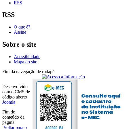
RSS
RSS
O que é?
Assine
Sobre o site
Acessibilidade
Mapa do site
Fim da navegação de rodapé
Desenvolvido
com o CMS de
código aberto
Joomla
Fim do
conteúdo da
página
Voltar para o