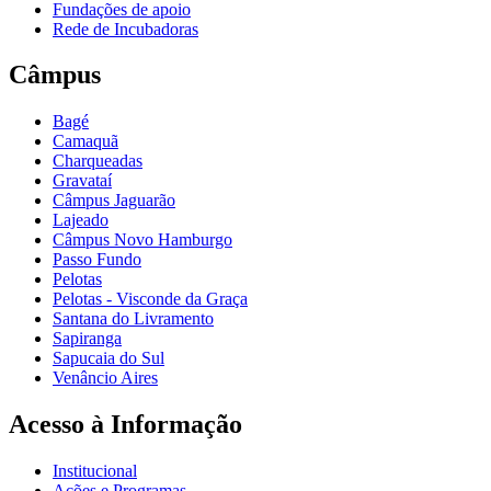
Fundações de apoio
Rede de Incubadoras
Câmpus
Bagé
Camaquã
Charqueadas
Gravataí
Câmpus Jaguarão
Lajeado
Câmpus Novo Hamburgo
Passo Fundo
Pelotas
Pelotas - Visconde da Graça
Santana do Livramento
Sapiranga
Sapucaia do Sul
Venâncio Aires
Acesso à Informação
Institucional
Ações e Programas