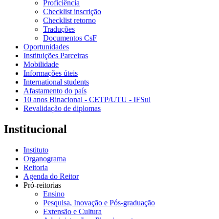
Proficiência
Checklist inscrição
Checklist retorno
Traduções
Documentos CsF
Oportunidades
Instituições Parceiras
Mobilidade
Informações úteis
International students
Afastamento do país
10 anos Binacional - CETP/UTU - IFSul
Revalidação de diplomas
Institucional
Instituto
Organograma
Reitoria
Agenda do Reitor
Pró-reitorias
Ensino
Pesquisa, Inovação e Pós-graduação
Extensão e Cultura