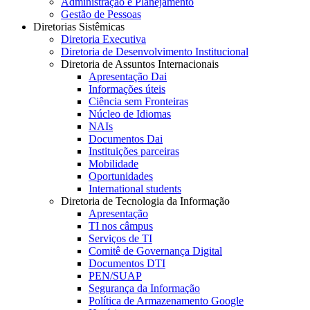
Administração e Planejamento
Gestão de Pessoas
Diretorias Sistêmicas
Diretoria Executiva
Diretoria de Desenvolvimento Institucional
Diretoria de Assuntos Internacionais
Apresentação Dai
Informações úteis
Ciência sem Fronteiras
Núcleo de Idiomas
NAIs
Documentos Dai
Instituições parceiras
Mobilidade
Oportunidades
International students
Diretoria de Tecnologia da Informação
Apresentação
TI nos câmpus
Serviços de TI
Comitê de Governança Digital
Documentos DTI
PEN/SUAP
Segurança da Informação
Política de Armazenamento Google