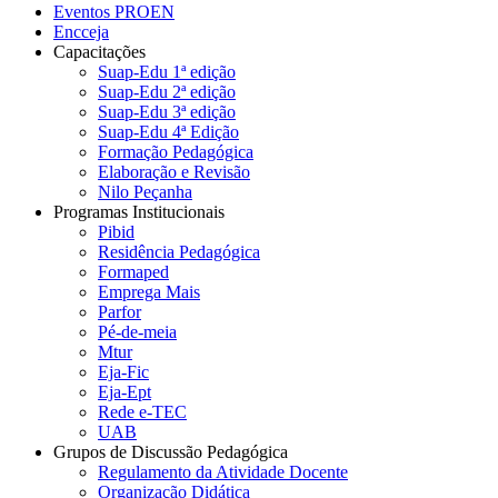
Eventos PROEN
Encceja
Capacitações
Suap-Edu 1ª edição
Suap-Edu 2ª edição
Suap-Edu 3ª edição
Suap-Edu 4ª Edição
Formação Pedagógica
Elaboração e Revisão
Nilo Peçanha
Programas Institucionais
Pibid
Residência Pedagógica
Formaped
Emprega Mais
Parfor
Pé-de-meia
Mtur
Eja-Fic
Eja-Ept
Rede e-TEC
UAB
Grupos de Discussão Pedagógica
Regulamento da Atividade Docente
Organização Didática