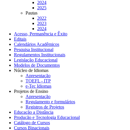
2024
2025
Pautas
2022
2023
2024
Acesso, Permanência e Êxito
Editais
Calendários Acadêmicos
Pesquisa Institucional
Regulamentos Institucionais
Legislação Educacional
Modelos de Documentos
Núcleo de Idiomas
Apresentação
TOEFL - ITP
e-Tec Idiomas
Projetos de Ensino
Apresentação
Regulamento e formulários
Registros de Projetos
Educação a Distância
Produção e Tecnologia Educacional
Catálogo de Cursos
Cursos Binacionais