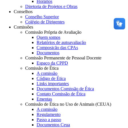
Horários
Diretoria de Projetos e Obras
Conselhos
Conselho Superior
Colégio de Dirigentes
Comissões
Comissão Própria de Avaliação
Quem somos
Relatórios de autoavaliação
Composição das CPAs
Documentos
Comissão Permanente de Pessoal Docente
Espaço da CPPD
Comissão de Ética
A comissão
Código de Ética
Links importantes
Documentos Comissão de Ética
Contato Comissão de Ética
Ementas
Comissão de Ética no Uso de Animais (CEUA)
A comissão
Regulamento
Passo a passo
Documentos Ceua