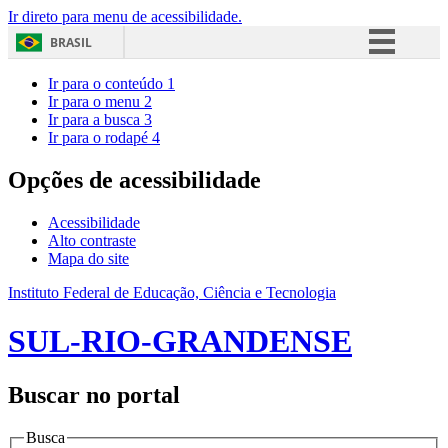
Ir direto para menu de acessibilidade.
BRASIL
Simplifique!
Ir para o conteúdo
1
Ir para o menu
2
Comunica BR
Ir para a busca
3
Ir para o rodapé
4
Participe
Acesso à informação
Opções de acessibilidade
Legislação
Acessibilidade
Canais
Alto contraste
Mapa do site
Instituto Federal de Educação, Ciência e Tecnologia
SUL-RIO-GRANDENSE
Buscar no portal
Busca