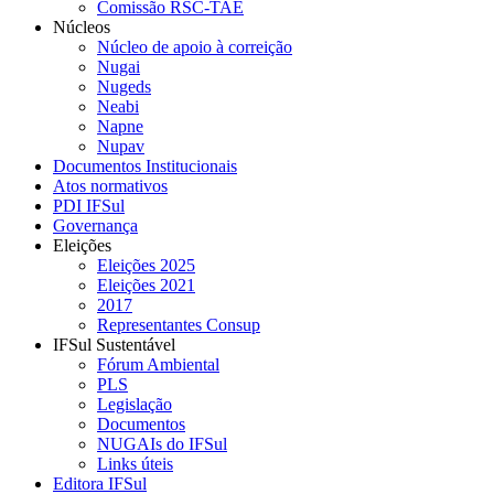
Comissão RSC-TAE
Núcleos
Núcleo de apoio à correição
Nugai
Nugeds
Neabi
Napne
Nupav
Documentos Institucionais
Atos normativos
PDI IFSul
Governança
Eleições
Eleições 2025
Eleições 2021
2017
Representantes Consup
IFSul Sustentável
Fórum Ambiental
PLS
Legislação
Documentos
NUGAIs do IFSul
Links úteis
Editora IFSul