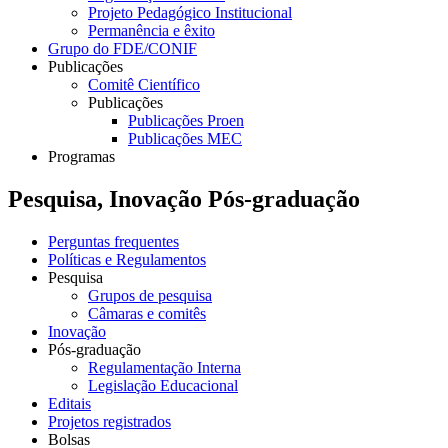
Projeto Pedagógico Institucional
Permanência e êxito
Grupo do FDE/CONIF
Publicações
Comitê Científico
Publicações
Publicações Proen
Publicações MEC
Programas
Pesquisa, Inovação Pós-graduação
Perguntas frequentes
Políticas e Regulamentos
Pesquisa
Grupos de pesquisa
Câmaras e comitês
Inovação
Pós-graduação
Regulamentação Interna
Legislação Educacional
Editais
Projetos registrados
Bolsas