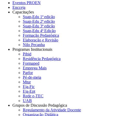
Eventos PROEN
Encceja
Capacitações
Suap-Edu 1ª edição
Suap-Edu 2ª edição
Suap-Edu 3ª edição
Suap-Edu 4ª Edição
Formação Pedagógica
Elaboração e Revisão
Nilo Peçanha
Programas Institucionais
Pibid
Residência Pedagógica
Formaped
Emprega Mais
Parfor
Pé-de-meia
Mtur
Eja-Fic
Eja-Ept
Rede e-TEC
UAB
Grupos de Discussão Pedagógica
Regulamento da Atividade Docente
Organização Didática