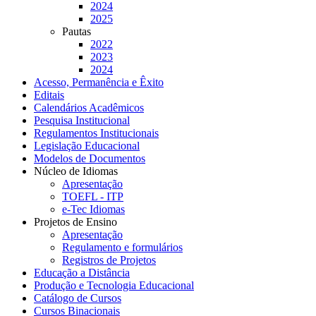
2024
2025
Pautas
2022
2023
2024
Acesso, Permanência e Êxito
Editais
Calendários Acadêmicos
Pesquisa Institucional
Regulamentos Institucionais
Legislação Educacional
Modelos de Documentos
Núcleo de Idiomas
Apresentação
TOEFL - ITP
e-Tec Idiomas
Projetos de Ensino
Apresentação
Regulamento e formulários
Registros de Projetos
Educação a Distância
Produção e Tecnologia Educacional
Catálogo de Cursos
Cursos Binacionais